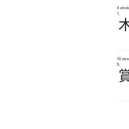
4 strok
1.
15 str
5.