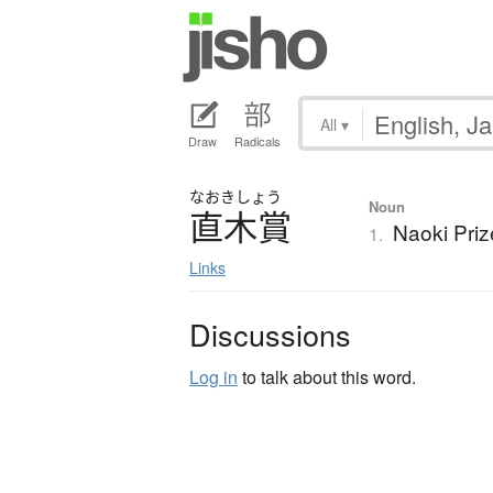
All
▾
Draw
Radicals
なおき
しょう
Noun
直木賞
Naoki Prize
1.
Links
Discussions
Log in
to talk about this word.