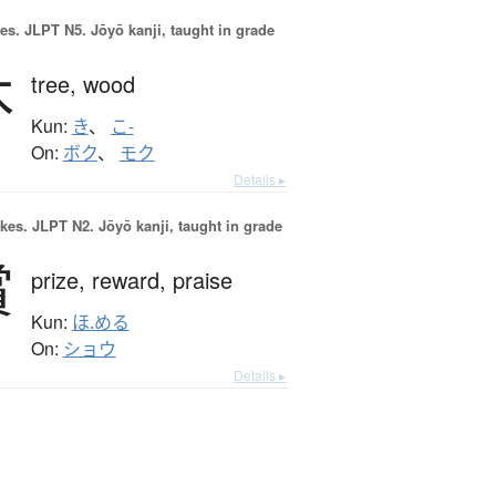
es.
JLPT N5. Jōyō kanji, taught in grade
木
tree,
wood
Kun:
き
、
こ-
On:
ボク
、
モク
Details ▸
okes.
JLPT N2. Jōyō kanji, taught in grade
賞
prize,
reward,
praise
Kun:
ほ.める
On:
ショウ
Details ▸