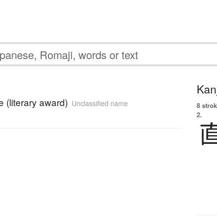
Kanj
 (literary award)
Unclassified name
8 strok
2.