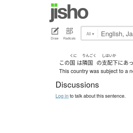
All
▾
Draw
Radicals
くに
りんごく
しはいか
この
国
は
隣国
の
支配下
に
あ
This country was subject to a n
Discussions
Log in
to talk about this sentence.