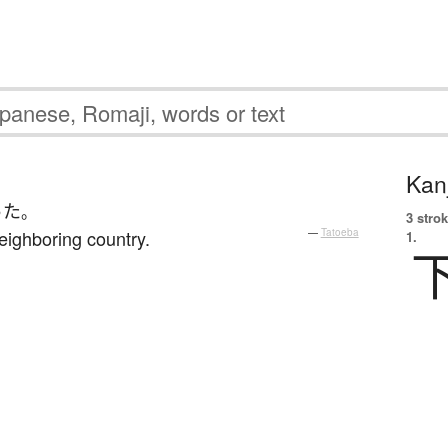
Kanj
った
。
3 strok
eighboring country.
—
Tatoeba
1.