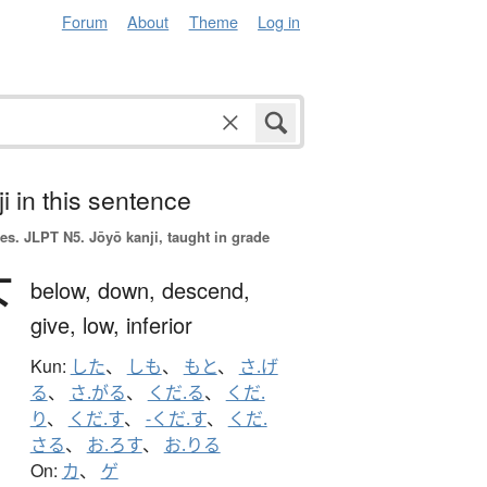
Forum
About
Theme
Log in
i in this sentence
es.
JLPT N5. Jōyō kanji, taught in grade
下
below,
down,
descend,
give,
low,
inferior
Kun:
した
、
しも
、
もと
、
さ.げ
る
、
さ.がる
、
くだ.る
、
くだ.
り
、
くだ.す
、
-くだ.す
、
くだ.
さる
、
お.ろす
、
お.りる
On:
カ
、
ゲ