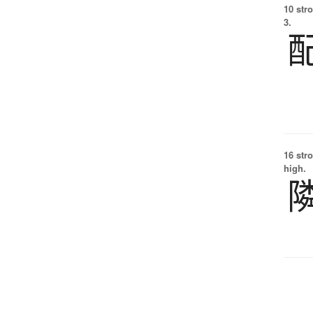
10 str
3.
16 str
high.