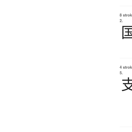
8 strok
2.
4 strok
5.