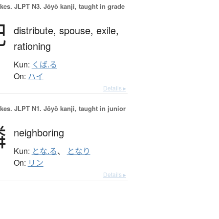
okes.
JLPT N3. Jōyō kanji, taught in grade
配
distribute,
spouse,
exile,
rationing
Kun:
くば.る
On:
ハイ
Details ▸
okes.
JLPT N1. Jōyō kanji, taught in junior
隣
neighboring
Kun:
とな.る
、
となり
On:
リン
Details ▸