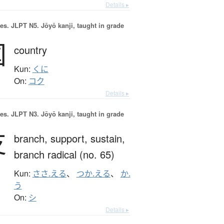
Details ▸
es.
JLPT N5. Jōyō kanji, taught in grade
国
country
Kun:
くに
On:
コク
Details ▸
es.
JLPT N3. Jōyō kanji, taught in grade
支
branch,
support,
sustain,
branch radical (no. 65)
Kun:
ささ.える
、
つか.える
、
か.
う
On:
シ
Details ▸