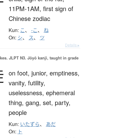
子
11PM-1AM,
first sign of
Chinese zodiac
Kun:
こ
、
-こ
、
ね
On:
シ
、
ス
、
ツ
Details ▸
okes.
JLPT N3. Jōyō kanji, taught in grade
徒
on foot,
junior,
emptiness,
vanity,
futility,
uselessness,
ephemeral
thing,
gang,
set,
party,
people
Kun:
いたずら
、
あだ
On:
ト