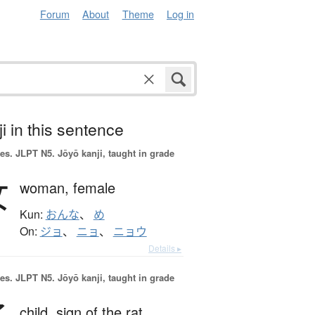
Forum
About
Theme
Log in
i in this sentence
es.
JLPT N5. Jōyō kanji, taught in grade
女
woman,
female
Kun:
おんな
、
め
On:
ジョ
、
ニョ
、
ニョウ
Details ▸
es.
JLPT N5. Jōyō kanji, taught in grade
child,
sign of the rat,