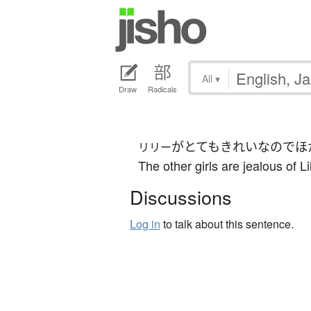
All
▾
Draw
Radicals
が
とても
きれい
なので
ほ
リリー
The other girls are jealous of L
Discussions
Log in
to talk about this sentence.