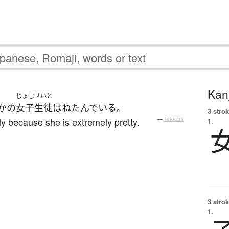
Kanj
じょし
せいと
かの
女子
生徒
は
ねたんでいる
。
3 strok
ily because she is extremely pretty.
—
Tatoeba
1.
3 strok
1.