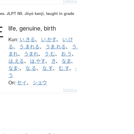
Details ▸
es.
JLPT N5. Jōyō kanji, taught in grade
生
life,
genuine,
birth
Kun:
い.きる
、
い.かす
、
い.け
る
、
う.まれる
、
うま.れる
、
う.
まれ
、
うまれ
、
う.む
、
お.う
、
は.える
、
は.やす
、
き
、
なま
、
なま-
、
な.る
、
な.す
、
む.す
、
-
う
On:
セイ
、
ショウ
Details ▸