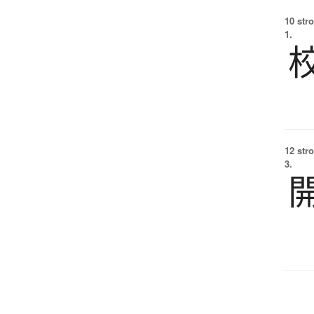
10 str
1.
12 str
3.