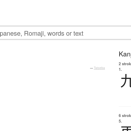
Kanj
2 strok
—
Tatoeba
1.
6 strok
5.