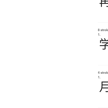
8 strok
1.
4 strok
1.