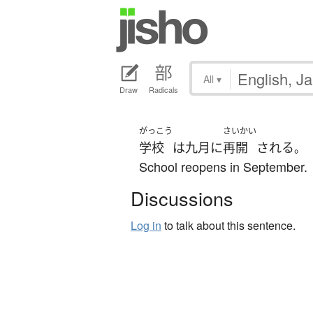
All
▾
Draw
Radicals
がっこう
さいかい
学校
は
九月
に
再開
される
。
School reopens in September.
Discussions
Log in
to talk about this sentence.