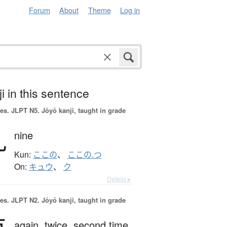
Forum
About
Theme
Log in
i in this sentence
es.
JLPT N5. Jōyō kanji, taught in grade
九
nine
Kun:
ここの
、
ここの.つ
On:
キュウ
、
ク
Details ▸
es.
JLPT N2. Jōyō kanji, taught in grade
again,
twice,
second time