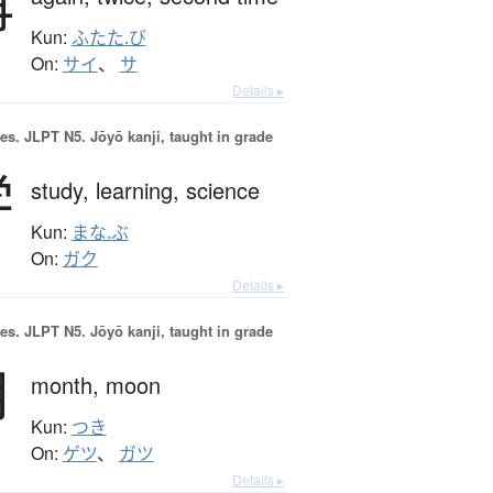
再
Kun:
ふたた.び
On:
サイ
、
サ
Details ▸
es.
JLPT N5. Jōyō kanji, taught in grade
学
study,
learning,
science
Kun:
まな.ぶ
On:
ガク
Details ▸
es.
JLPT N5. Jōyō kanji, taught in grade
月
month,
moon
Kun:
つき
On:
ゲツ
、
ガツ
Details ▸