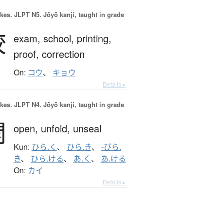
okes.
JLPT N5. Jōyō kanji, taught in grade
校
exam,
school,
printing,
proof,
correction
On:
コウ
、
キョウ
Details ▸
okes.
JLPT N4. Jōyō kanji, taught in grade
開
open,
unfold,
unseal
Kun:
ひら.く
、
ひら.き
、
-びら.
き
、
ひら.ける
、
あ.く
、
あ.ける
On:
カイ
Details ▸