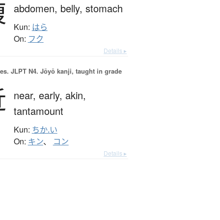
腹
abdomen,
belly,
stomach
Kun:
はら
On:
フク
Details ▸
es.
JLPT N4. Jōyō kanji, taught in grade
近
near,
early,
akin,
tantamount
Kun:
ちか.い
On:
キン
、
コン
Details ▸