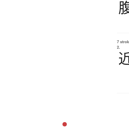
7 strok
2.