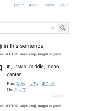
Forum
About
Theme
Log in
i in this sentence
es.
JLPT N5. Jōyō kanji, taught in grade
中
in,
inside,
middle,
mean,
center
Kun:
なか
、
うち
、
あた.る
On:
チュウ
Details ▸
es.
JLPT N2. Jōyō kanji, taught in grade