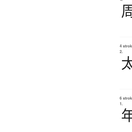
4 strok
2.
6 strok
1.