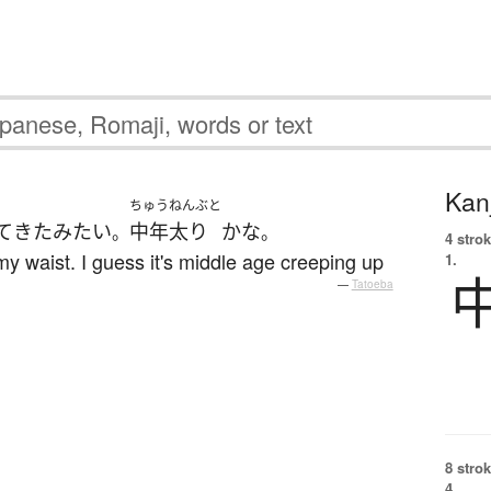
Kanj
ちゅうねんぶと
て
きた
みたい
中年太り
かな
。
。
4 strok
my waist. I guess it's middle age creeping up
1.
—
Tatoeba
8 strok
4.