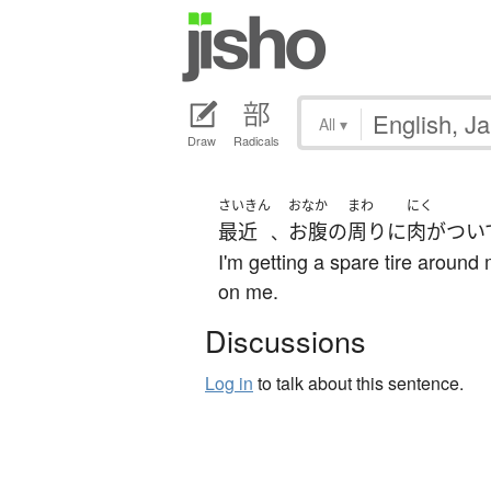
All
▾
Draw
Radicals
さいきん
おなか
まわ
にく
最近
お腹
の
周り
に
肉がつい
、
I'm getting a spare tire around 
on me.
Discussions
Log in
to talk about this sentence.