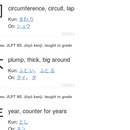
周
circumference,
circuit,
lap
Kun:
まわ.り
On:
シュウ
Details ▸
es.
JLPT N3. Jōyō kanji, taught in grade
太
plump,
thick,
big around
Kun:
ふと.い
、
ふと.る
On:
タイ
、
タ
Details ▸
es.
JLPT N5. Jōyō kanji, taught in grade
年
year,
counter for years
Kun:
とし
On:
ネン