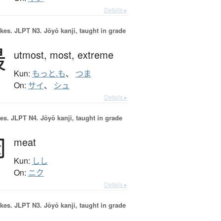
Details ▸
okes.
JLPT N3. Jōyō kanji, taught in grade
最
utmost,
most,
extreme
Kun:
もっと.も
、
つま
On:
サイ
、
シュ
Details ▸
es.
JLPT N4. Jōyō kanji, taught in grade
肉
meat
Kun:
しし
On:
ニク
Details ▸
okes.
JLPT N3. Jōyō kanji, taught in grade