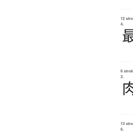
12 str
4.
6 strok
2.
13 str
6.