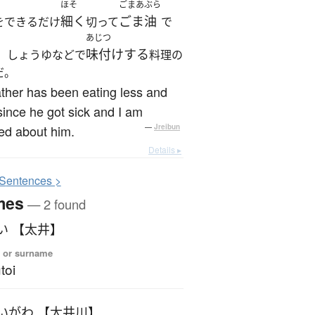
ほそ
ごまあぶら
細く
ごま油
をできるだけ
切って
で
あじつ
味付けする
、しょうゆなどで
料理の
だ。
ther has been eating less and
since he got sick and I am
ed about him.
—
Jreibun
Details ▸
S
entences >
mes
— 2 found
い 【太井】
 or surname
toi
いがわ 【太井川】