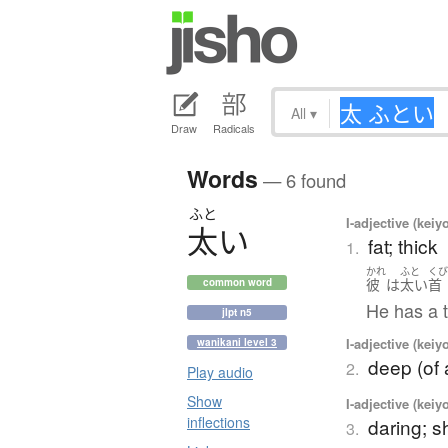
All
▾
Draw
Radicals
Words
— 6 found
ふと
I-adjective (keiy
太
い
fat; thick
1.
かれ
ふと
く
彼
は
太い
首
common word
He has a t
jlpt n5
I-adjective (keiy
wanikani level 3
deep (of 
2.
Play audio
Show
I-adjective (keiy
inflections
daring; 
3.