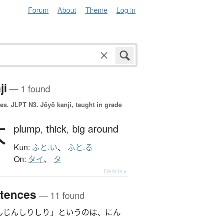
Forum
About
Theme
Log in
ji
— 1 found
es.
JLPT N3. Jōyō kanji, taught in grade
太
plump,
thick,
big around
Kun:
ふと.い
、
ふと.る
On:
タイ
、
タ
Details ▸
tences
— 11 found
んじんしりしり」というのは、にん