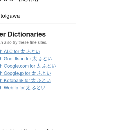
toigawa
er Dictionaries
 also try these fine sites.
ch ALC for 太 ふとい
ch Goo Jisho for 太 ふとい
ch Google.com for 太 ふとい
h Google.jp for 太 ふとい
ch Kotobank for 太 ふとい
ch Weblio for 太 ふとい