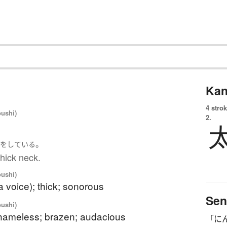
Kan
4 strok
oushi)
2.
び
。
を
している
hick neck.
oushi)
a voice); thick; sonorous
Sen
oushi)
shameless; brazen; audacious
「に