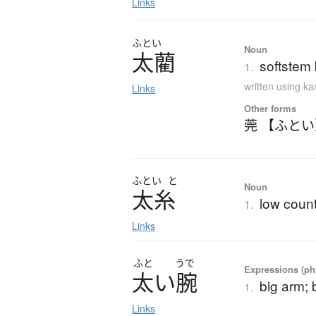
Links
ふとい
Noun
太藺
softstem
1.
written using k
Links
Other forms
莞 【ふと
ふとい
と
Noun
太糸
low count
1.
Links
ふと
うで
Expressions (phr
太
い
腕
big arm;
1.
Links