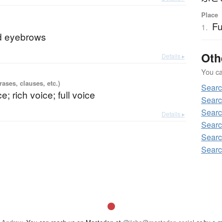
Place
Fu
1.
d eyebrows
Oth
Details ▸
You can
ases, clauses, etc.)
Sear
e; rich voice; full voice
Sear
Sear
Details ▸
Searc
Sear
Sear