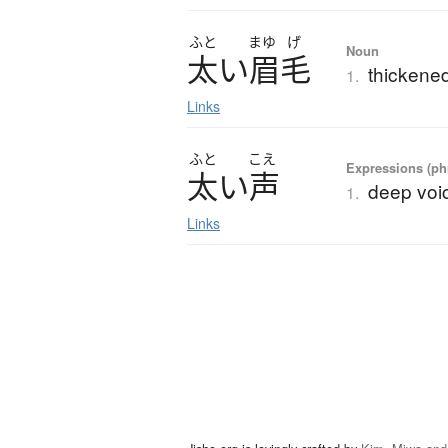
ふと
まゆ
げ
Noun
太
い
眉毛
thickene
1.
Links
ふと
こえ
Expressions (phr
太
い
声
deep voic
1.
Links