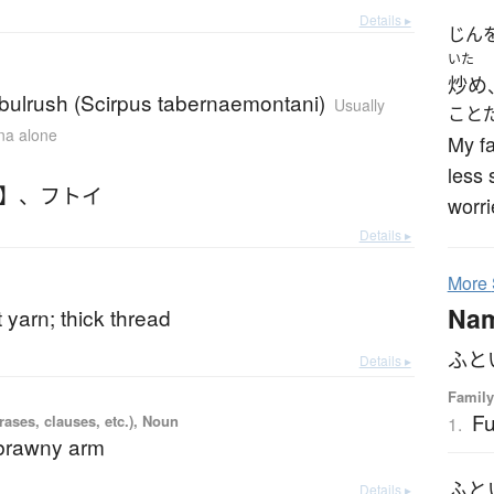
Details ▸
じん
いた
炒め
 bulrush (Scirpus tabernaemontani)
Usually
こと
ana alone
My fa
less 
い】
、
フトイ
worri
Details ▸
More
Na
 yarn; thick thread
ふと
Details ▸
Family
Fu
ases, clauses, etc.), Noun
1.
 brawny arm
ふと
Details ▸