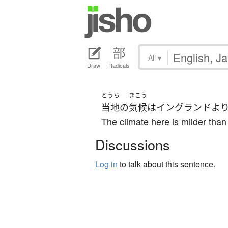
All
▾
Draw
Radicals
とうち
きこう
当地
の
気候
は
イングランド
よ
The climate here is milder than
Discussions
Log in
to talk about this sentence.