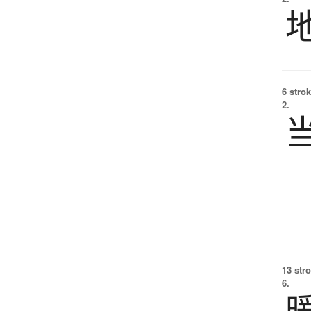
6 strok
2.
13 str
6.