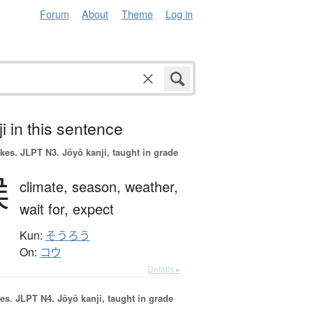
Forum
About
Theme
Log in
i in this sentence
okes.
JLPT N3. Jōyō kanji, taught in grade
候
climate,
season,
weather,
wait for,
expect
Kun:
そうろう
On:
コウ
Details ▸
es.
JLPT N4. Jōyō kanji, taught in grade