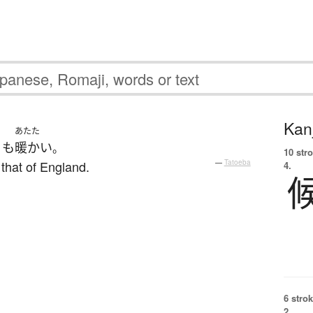
Kanj
あたた
りも
暖かい
。
10 str
 that of England.
—
Tatoeba
4.
6 strok
2.