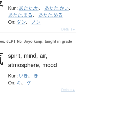
Kun:
あたた.か
、
あたた.かい
、
あたた.まる
、
あたた.める
On:
ダン
、
ノン
Details ▸
es.
JLPT N5. Jōyō kanji, taught in grade
気
spirit,
mind,
air,
atmosphere,
mood
Kun:
いき
、
き
On:
キ
、
ケ
Details ▸