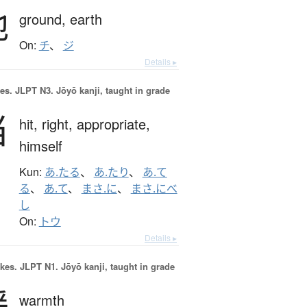
地
ground,
earth
On:
チ
、
ジ
Details ▸
es.
JLPT N3. Jōyō kanji, taught in grade
当
hit,
right,
appropriate,
himself
Kun:
あ.たる
、
あ.たり
、
あ.て
る
、
あ.て
、
まさ.に
、
まさ.にべ
し
On:
トウ
Details ▸
okes.
JLPT N1. Jōyō kanji, taught in grade
暖
warmth