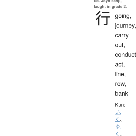
N5. Jōyō kanji,
taught in grade 2.
行
going,
journey
carry
out,
conduct
act,
line,
row,
bank
Kun:
い.
く
、
ゆ.
く
、