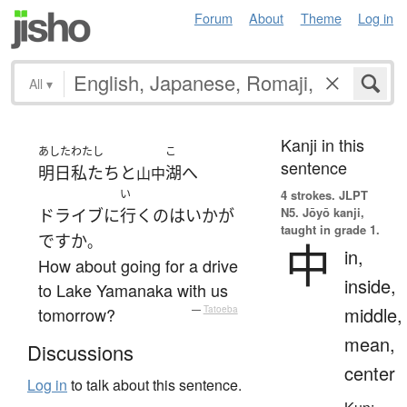
Forum
About
Theme
Log in
All
▾
Kanji in this
あした
わたし
こ
sentence
明日
私たち
と
湖
へ
山中
い
4 strokes.
JLPT
N5. Jōyō kanji,
ドライブ
に
行く
の
は
いかが
taught in grade 1.
ですか
。
中
in,
How about going for a drive
inside,
to Lake Yamanaka with us
middle,
tomorrow?
—
Tatoeba
mean,
Discussions
center
Log in
to talk about this sentence.