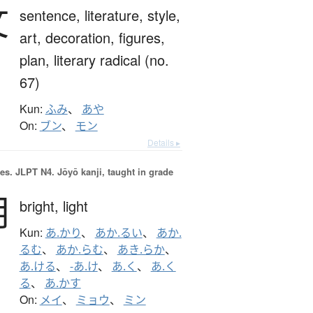
文
sentence,
literature,
style,
art,
decoration,
figures,
plan,
literary radical (no.
67)
Kun:
ふみ
、
あや
On:
ブン
、
モン
Details ▸
es.
JLPT N4. Jōyō kanji, taught in grade
明
bright,
light
Kun:
あ.かり
、
あか.るい
、
あか.
るむ
、
あか.らむ
、
あき.らか
、
あ.ける
、
-あ.け
、
あ.く
、
あ.く
る
、
あ.かす
On:
メイ
、
ミョウ
、
ミン