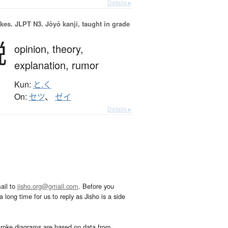
Details ▸
okes.
JLPT N3. Jōyō kanji, taught in grade
説
opinion,
theory,
explanation,
rumor
Kun:
と.く
On:
セツ
、
ゼイ
Details ▸
ail to
jisho.org@gmail.com
. Before you
 long time for us to reply as Jisho is a side
troke diagrams are based on data from