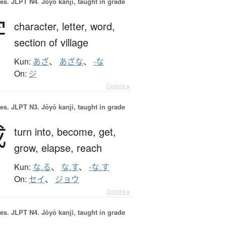
es.
JLPT N4. Jōyō kanji, taught in grade
字
character,
letter,
word,
section of village
Kun:
あざ
、
あざな
、
-な
On:
ジ
Details ▸
es.
JLPT N3. Jōyō kanji, taught in grade
成
turn into,
become,
get,
grow,
elapse,
reach
Kun:
な.る
、
な.す
、
-な.す
On:
セイ
、
ジョウ
Details ▸
es.
JLPT N4. Jōyō kanji, taught in grade