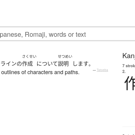
Kanj
さくせい
せつめい
トライン
の
作成
について
説明
します
。
7 strok
outlines of characters and paths.
—
Tatoeba
2.