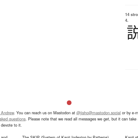
14 str
4.
 Andrew
. You can reach us on Mastodon at
@jisho@mastodon.social
or by e-m
asked questions
. Please note that we read all messages we get, but it can take a
devote to it.
and
The SKIP (System of Kanji Indexing by Patterns)
Kanji s