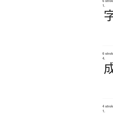
6 strok
1.
6 strok
4.
4 strok
1.