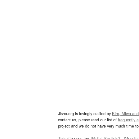
Jisho.org is lovingly crafted by
Kim, Miwa and
contact us, please read our list of
frequently 
project and we do not have very much time to 
This site uses the
JMdict
,
Kanjidic2
,
JMnedict