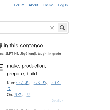
Forum
About
Theme
Log in
i in this sentence
es.
JLPT N4. Jōyō kanji, taught in grade
作
make,
production,
prepare,
build
Kun:
つく.る
、
つく.り
、
-づく.
り
On:
サク
、
サ
Details ▸