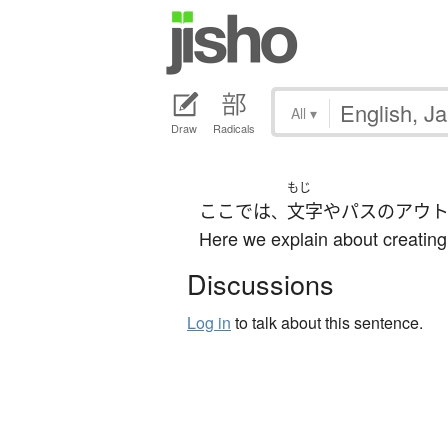
All
▾
Draw
Radicals
もじ
ここ
で
は
文字
や
パス
の
アウ
、
Here we explain about creating 
Discussions
Log in
to talk about this sentence.