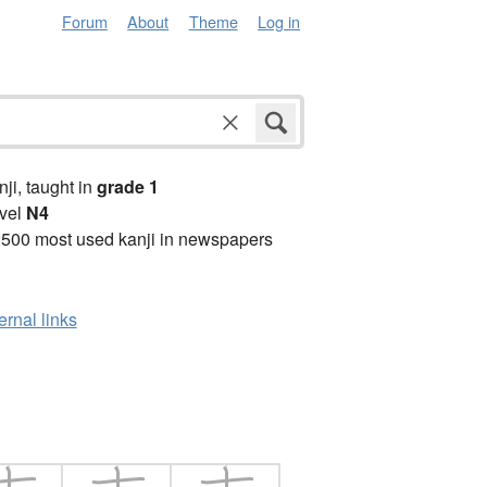
Forum
About
Theme
Log in
anji, taught in
grade 1
vel
N4
2500 most used kanji in newspapers
ernal links