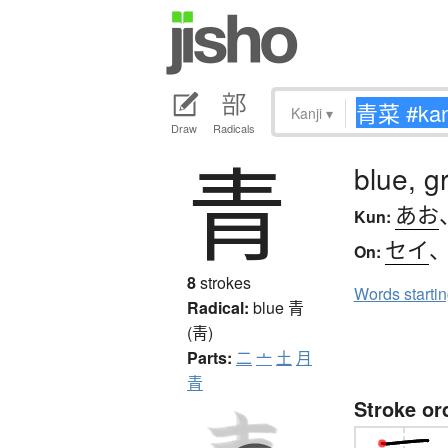
Kanji
▾
Draw
Radicals
青
blue, g
あお
Kun:
セイ
On:
8
strokes
Words starti
Radical:
blue
青
(靑)
Parts:
二
亠
土
月
青
Stroke or