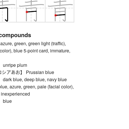
 compounds
e, green, green light (traffic),
color), blue 5-point card, immature,
nripe plum
あお】 Prussian blue
 blue, deep blue, navy blue
zure, green, pale (facial color),
, inexperienced
blue