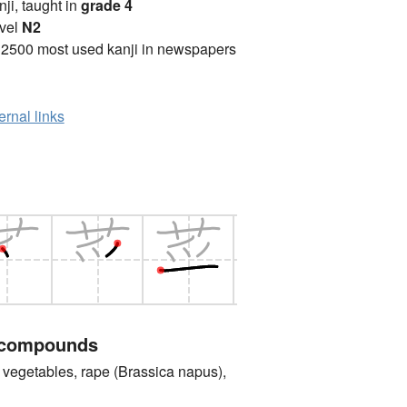
anji, taught in
grade 4
vel
N2
 2500 most used kanji in newspapers
ernal links
 compounds
getables, rape (Brassica napus),