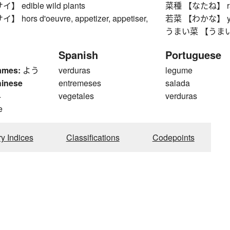
edible wild plants
菜種 【なたね】 rape
ors d'oeuvre, appetizer, appetiser,
若菜 【わかな】 youn
うまい菜 【うまいな】
Spanish
Portuguese
ames:
よう
verduras
legume
hinese
entremeses
salada
4
vegetales
verduras
e
ry Indices
Classifications
Codepoints