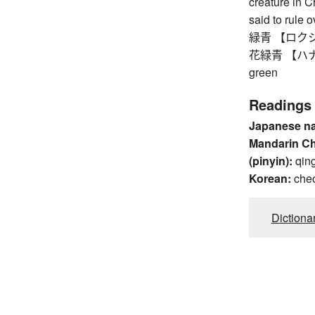
creature in 
said to rule 
緑青 【ロクショウ】 
花緑青 【ハナロク
green
Readings
Japanese n
Mandarin C
(pinyin):
qin
Korean:
che
Dictiona