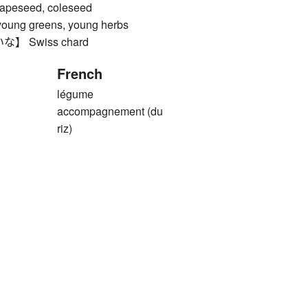
seed, coleseed
g greens, young herbs
 Swiss chard
French
légume
accompagnement (du
riz)