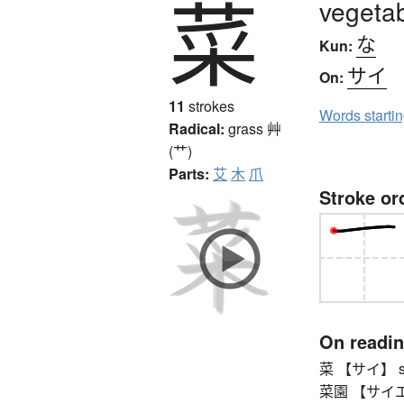
菜
vegetab
な
Kun:
サイ
On:
11
strokes
Words starti
Radical:
grass
艸
(艹)
Parts:
艾
木
爪
Stroke or
On readi
菜 【サイ】 si
菜園 【サイエン】