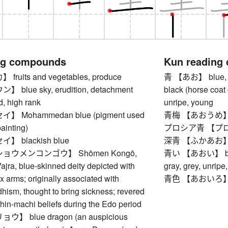
ng compounds
Kun reading
uits and vegetables, produce
青 【あお】 blue, azur
blue sky, erudition, detachment
black (horse coat 
d, high rank
unripe, young
 Mohammedan blue (pigment used
青梅 【あおうめ】 u
painting)
プロシア青 【プロシア
 blackish blue
深青 【ふかあお】 dark
ョウメンコンゴウ】 Shōmen Kongō,
青い 【あおい】 blue, a
jra, blue-skinned deity depicted with
gray, grey, unripe
ix arms; originally associated with
青色 【あおいろ】 
hism, thought to bring sickness; revered
shin-machi beliefs during the Edo period
 blue dragon (an auspicious