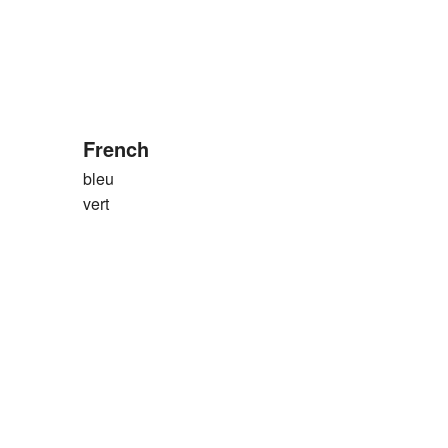
French
bleu
vert