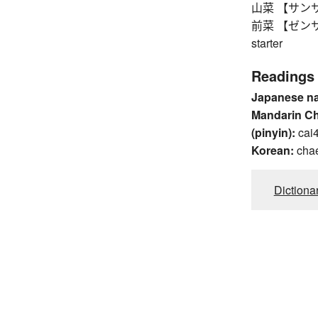
山菜 【サンサイ】 
前菜 【ゼンサイ】 h
starter
Readings
Japanese n
Mandarin C
(pinyin):
cai
Korean:
cha
Dictiona