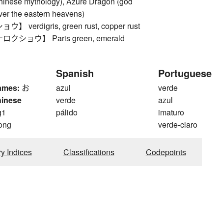
Chinese mythology), Azure Dragon (god
over the eastern heavens)
verdigris, green rust, copper rust
ショウ】 Paris green, emerald
Spanish
Portuguese
ames:
お
azul
verde
hinese
verde
azul
g1
pálido
imaturo
ong
verde-claro
ry Indices
Classifications
Codepoints