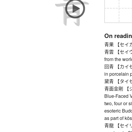
On readi
青果 【セイカ】 fr
青雲 【セイウン】 
from the worl
回青 【カイセイ】
in porcelain 
黛青 【タイセイ】
青面金剛 【シ
Blue-Faced Va
two, four or s
esoteric Budd
as part of kō
青龍 【セイリョウ】