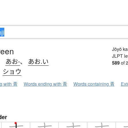
reen
Jōyō k
JLPT le
、
あお-
、
あお.い
589
of 
、
ショウ
ng with 青
Words ending with 青
Words containing 青
Ext
der