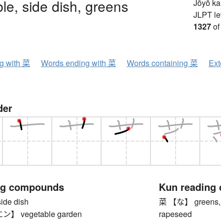
le, side dish, greens
Jōyō k
JLPT le
1327
of
ng with 菜
Words ending with 菜
Words containing 菜
Ext
der
ng compounds
Kun reading
de dish
菜 【な】 greens, ve
 vegetable garden
rapeseed