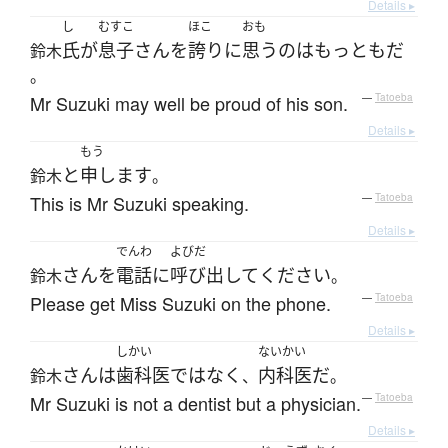
Details ▸
し
むすこ
ほこ
おも
氏
が
息子
さん
を
誇り
に
思う
の
は
もっとも
だ
鈴木
。
Mr Suzuki may well be proud of his son.
—
Tatoeba
Details ▸
もう
と
申します
鈴木
。
This is Mr Suzuki speaking.
—
Tatoeba
Details ▸
でんわ
よびだ
さん
を
電話
に
呼び出して
ください
鈴木
。
Please get Miss Suzuki on the phone.
—
Tatoeba
Details ▸
しかい
ないかい
さん
は
歯科医
ではなく
内科医
だ
鈴木
、
。
Mr Suzuki is not a dentist but a physician.
—
Tatoeba
Details ▸