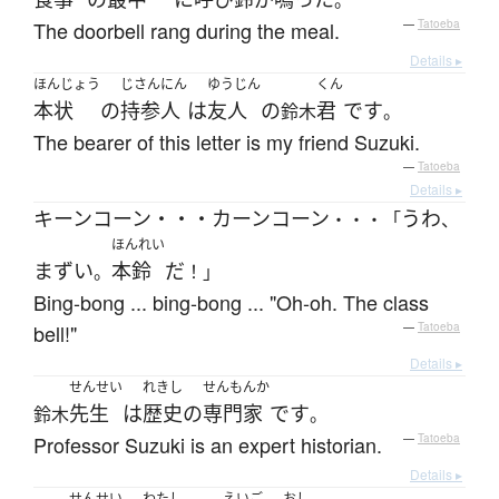
。
The doorbell rang during the meal.
—
Tatoeba
Details ▸
ほんじょう
じさんにん
ゆうじん
くん
本状
の
持参人
は
友人
の
君
です
鈴木
。
The bearer of this letter is my friend Suzuki.
—
Tatoeba
Details ▸
キーンコーン・・・カーンコーン
うわ
・・・「
、
ほんれい
まずい
本鈴
だ
。
！」
Bing-bong ... bing-bong ... "Oh-oh. The class
bell!"
—
Tatoeba
Details ▸
せんせい
れきし
せんもんか
先生
は
歴史
の
専門家
です
鈴木
。
Professor Suzuki is an expert historian.
—
Tatoeba
Details ▸
せんせい
わたし
えいご
おし