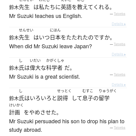
先生
は
私たち
に
英語
を
教えて
くれる
鈴木
。
Mr Suzuki teaches us English.
—
Tatoeba
Details ▸
せんせい
にほん
先生
は
いつ
日本
を
たたれた
のです
か
鈴木
。
When did Mr Suzuki leave Japan?
—
Tatoeba
Details ▸
し
いだい
かがくしゃ
氏
は
偉大な
科学者
だ
鈴木
。
Mr Suzuki is a great scientist.
—
Tatoeba
Details ▸
し
せっとく
むすこ
りゅうがく
氏
は
いろいろと
説得
して
息子
の
留学
鈴木
けいかく
計画
を
やめさせた
。
Mr Suzuki persuaded his son to drop his plan to
study abroad.
—
Tatoeba