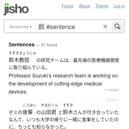
Forum
About
Theme
Log in
Sentences
▾
Sentences
— 31 found
すずき
きょうじゅ
鈴木
教授
の研究チームは、最先端の医療機器開発
に取り組んでいる。
Professor Suzuki’s research team is working on
the development of cutting-edge medical
devices.
—
Jreibun
Details ▸
こうはい
やまだくん
すずき
後輩
山田君
鈴木
ゼミの
の
と
さんが付き合っていた
なんて、いつも大学の帰りに一緒に食事をしていたの
に、ちっとも知らなかった。