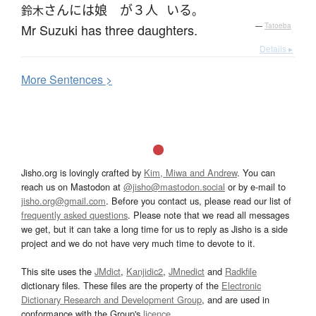
さん
には
娘
が
３人
いる
鈴木
。
Mr Suzuki has three daughters.
—
Tatoeba
Details ▸
More
S
entences >
Jisho.org is lovingly crafted by
Kim, Miwa and Andrew
. You can
reach us on Mastodon at
@jisho@mastodon.social
or by e-mail to
jisho.org@gmail.com
. Before you contact us, please read our list of
frequently asked questions
. Please note that we read all messages
we get, but it can take a long time for us to reply as Jisho is a side
project and we do not have very much time to devote to it.
This site uses the
JMdict
,
Kanjidic2
,
JMnedict
and
Radkfile
dictionary files. These files are the property of the
Electronic
Dictionary Research and Development Group
, and are used in
conformance with the Group's
licence
.