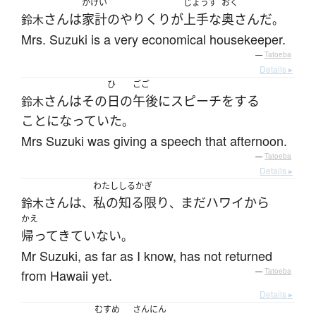
かけい
じょうず
おく
さん
は
家計
の
やりくり
が
上手な
奥さん
だ
鈴木
。
Mrs. Suzuki is a very economical housekeeper.
—
Tatoeba
Details ▸
ひ
ごご
さん
は
その
日
の
午後
に
スピーチ
を
する
鈴木
ことになっていた
。
Mrs Suzuki was giving a speech that afternoon.
—
Tatoeba
Details ▸
わたし
しるかぎ
さん
は
私の
知る限り
まだ
ハワイ
から
鈴木
、
、
かえ
帰ってきていない
。
Mr Suzuki, as far as I know, has not returned
from Hawaii yet.
—
Tatoeba
Details ▸
むすめ
さんにん