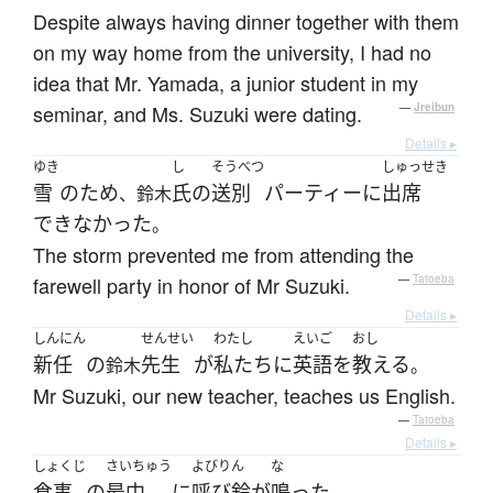
Despite always having dinner together with them
on my way home from the university, I had no
idea that Mr. Yamada, a junior student in my
seminar, and Ms. Suzuki were dating.
—
Jreibun
Details ▸
ゆき
し
そうべつ
しゅっせき
雪
の
ため
氏
の
送別
パーティー
に
出席
、鈴木
できなかった
。
The storm prevented me from attending the
farewell party in honor of Mr Suzuki.
—
Tatoeba
Details ▸
しんにん
せんせい
わたし
えいご
おし
新任
の
先生
が
私たち
に
英語
を
教える
鈴木
。
Mr Suzuki, our new teacher, teaches us English.
—
Tatoeba
Details ▸
しょくじ
さいちゅう
よびりん
な
食事
の
最中
に
呼び鈴
が
鳴った