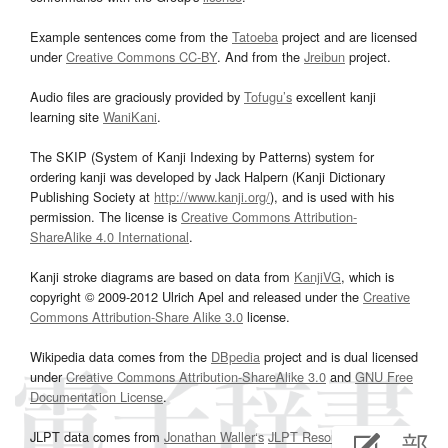
Example sentences come from the
Tatoeba
project and are licensed
under
Creative Commons CC-BY
. And from the
Jreibun
project.
Audio files are graciously provided by
Tofugu’s
excellent kanji
learning site
WaniKani
.
The SKIP (System of Kanji Indexing by Patterns) system for
ordering kanji was developed by Jack Halpern (Kanji Dictionary
Publishing Society at
http://www.kanji.org/
), and is used with his
permission. The license is
Creative Commons Attribution-
ShareAlike 4.0 International
.
Kanji stroke diagrams are based on data from
KanjiVG
, which is
copyright © 2009-2012 Ulrich Apel and released under the
Creative
Commons Attribution-Share Alike 3.0
license.
Wikipedia data comes from the
DBpedia
project and is dual licensed
under
Creative Commons Attribution-ShareAlike 3.0
and
GNU Free
Documentation License
.
JLPT data comes from
Jonathan Waller‘s
JLPT Resources
page.