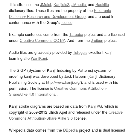
This site uses the
JMdict
,
Kanjidic2
,
JMnedict
and
Radkfile
dictionary files. These files are the property of the
Electronic
Dictionary Research and Development Group
, and are used in
conformance with the Group's
licence
.
Example sentences come from the
Tatoeba
project and are licensed
under
Creative Commons CC-BY
. And from the
Jreibun
project.
Audio files are graciously provided by
Tofugu’s
excellent kanji
learning site
WaniKani
.
The SKIP (System of Kanji Indexing by Patterns) system for
ordering kanji was developed by Jack Halpern (Kanji Dictionary
Publishing Society at
http://www.kanji.org/
), and is used with his
permission. The license is
Creative Commons Attribution-
ShareAlike 4.0 International
.
Kanji stroke diagrams are based on data from
KanjiVG
, which is
copyright © 2009-2012 Ulrich Apel and released under the
Creative
Commons Attribution-Share Alike 3.0
license.
Wikipedia data comes from the
DBpedia
project and is dual licensed