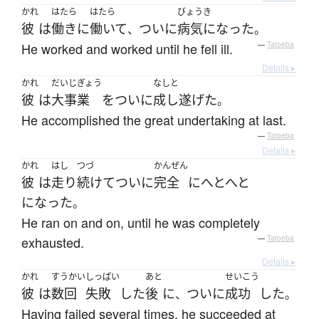
かれ
はたら
はたら
びょうき
彼
は
働き
に
働いて
ついに
病気になった
、
。
He worked and worked until he fell ill.
—
Tatoeba
Details ▸
かれ
だいじぎょう
なしと
彼
は
大事業
を
ついに
成し遂げた
。
He accomplished the great undertaking at last.
—
Tatoeba
Details ▸
かれ
はし
つづ
かんぜん
彼
は
走り
続けて
ついに
完全
に
へとへと
になった
。
He ran on and on, until he was completely
exhausted.
—
Tatoeba
Details ▸
かれ
すうかい
しっぱい
あと
せいこう
彼
は
数回
失敗
した
後
に
ついに
成功
した
、
。
Having failed several times, he succeeded at