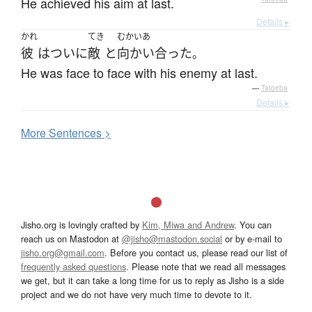
He achieved his aim at last.
Details ▸
かれ
てき
むかいあ
彼
は
ついに
敵
と
向かい合った
。
He was face to face with his enemy at last.
—
Tatoeba
Details ▸
More
S
entences >
Jisho.org is lovingly crafted by
Kim, Miwa and Andrew
. You can
reach us on Mastodon at
@jisho@mastodon.social
or by e-mail to
jisho.org@gmail.com
. Before you contact us, please read our list of
frequently asked questions
. Please note that we read all messages
we get, but it can take a long time for us to reply as Jisho is a side
project and we do not have very much time to devote to it.