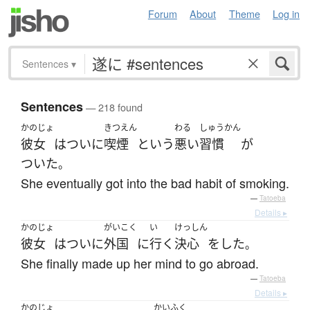
Forum
About
Theme
Log in
Sentences
▾
Sentences
— 218 found
かのじょ
きつえん
わる
しゅうかん
彼女
は
ついに
喫煙
という
悪い
習慣
が
ついた
。
She eventually got into the bad habit of smoking.
—
Tatoeba
Details ▸
かのじょ
がいこく
い
けっしん
彼女
は
ついに
外国
に
行く
決心
を
した
。
She finally made up her mind to go abroad.
—
Tatoeba
Details ▸
かのじょ
かいふく