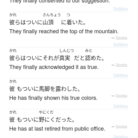
They finally consented to our suggestion.
Details ▸
かれ
さんちょう
つ
彼ら
は
ついに
山頂
に
着いた
。
They finally reached the top of the mountain.
—
Tatoeba
Details ▸
かれ
しんじつ
みと
彼ら
は
ついに
それ
が
真実
だ
と
認めた
。
They finally acknowledged it as true.
—
Tatoeba
Details ▸
かれ
彼
も
ついに
馬脚を露わした
。
He has finally shown his true colors.
—
Tatoeba
Details ▸
かれ
やにくだ
彼
も
ついに
野にくだった
。
He has at last retired from public office.
—
Tatoeba
Details ▸