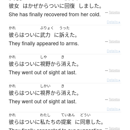
彼女
は
かぜ
から
ついに
回復
しました
。
She has finally recovered from her cold.
—
Tatoeba
Details ▸
かれ
ぶりょく
うった
彼ら
は
ついに
武力
に
訴えた
。
They finally appeared to arms.
—
Tatoeba
Details ▸
かれ
しや
き
彼ら
は
ついに
視野
から
消えた
。
They went out of sight at last.
—
Tatoeba
Details ▸
かれ
しかい
き
彼ら
は
ついに
視界
から
消えた
。
They went out of sight at last.
—
Tatoeba
Details ▸
かれ
わたし
ていあん
どうい
彼ら
は
ついに
私たち
の
提案
に
同意
した
。
—
Tatoeba