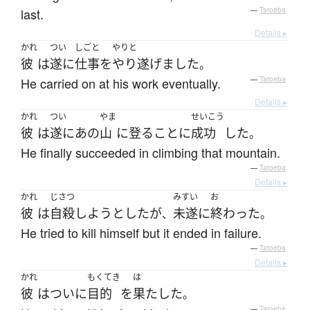
last.
—
Tatoeba
Details ▸
かれ
つい
しごと
やりと
彼
は
遂に
仕事
を
やり遂げました
。
He carried on at his work eventually.
—
Tatoeba
Details ▸
かれ
つい
やま
せいこう
彼
は
遂に
あの
山
に
登る
こと
に
成功
した
。
He finally succeeded in climbing that mountain.
—
Tatoeba
Details ▸
かれ
じさつ
みすい
お
彼
は
自殺
しようとした
が
未遂
に
終わった
、
。
He tried to kill himself but it ended in failure.
—
Tatoeba
Details ▸
かれ
もくてき
は
彼
は
ついに
目的
を
果たした
。
—
Tatoeba