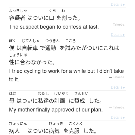
Details ▸
ようぎしゃ
くち
わ
容疑者
は
ついに
口
を
割った
。
The suspect began to confess at last.
—
Tatoeba
Details ▸
ぼく
じてんしゃ
つうきん
こころ
僕
は
自転車
で
通勤
を
試みた
が
ついに
これ
は
しょうにあ
性に合わなかった
。
I tried cycling to work for a while but I didn't take
to it.
—
Tatoeba
Details ▸
はは
わたし
けいかく
さんせい
母
は
ついに
私達
の
計画
に
賛成
した
。
My mother finally approved of our plan.
—
Tatoeba
Details ▸
びょうにん
びょうき
こくふく
病人
は
ついに
病気
を
克服
した
。