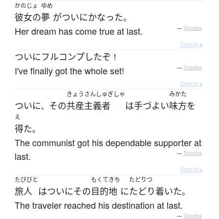
かのじょ
ゆめ
彼女の
夢
が
ついに
かなった
。
Her dream has come true at last.
—
Tatoeba
Details ▸
ついに
フルコンプ
した
ぞ
！
I've finally got the whole set!
—
Tatoeba
Details ▸
きょうさんしゅぎしゃ
みかた
ついに
その
共産主義者
は
手づよい
味方
を
、
え
得た
。
The communist got his dependable supporter at
last.
—
Tatoeba
Details ▸
たびびと
もくてきち
たどりつ
旅人
は
ついに
その
目的地
に
たどり着いた
。
The traveler reached his destination at last.
—
Tatoeba