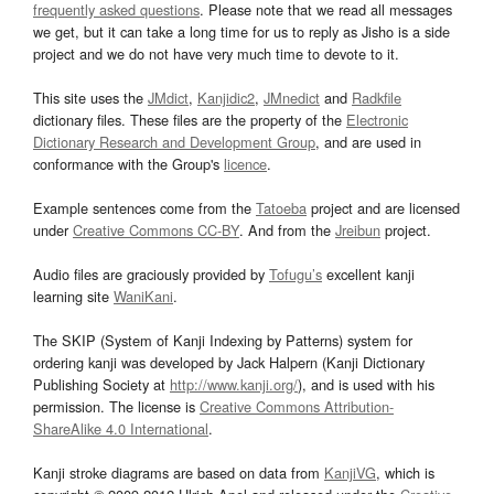
frequently asked questions
. Please note that we read all messages
we get, but it can take a long time for us to reply as Jisho is a side
project and we do not have very much time to devote to it.
This site uses the
JMdict
,
Kanjidic2
,
JMnedict
and
Radkfile
dictionary files. These files are the property of the
Electronic
Dictionary Research and Development Group
, and are used in
conformance with the Group's
licence
.
Example sentences come from the
Tatoeba
project and are licensed
under
Creative Commons CC-BY
. And from the
Jreibun
project.
Audio files are graciously provided by
Tofugu’s
excellent kanji
learning site
WaniKani
.
The SKIP (System of Kanji Indexing by Patterns) system for
ordering kanji was developed by Jack Halpern (Kanji Dictionary
Publishing Society at
http://www.kanji.org/
), and is used with his
permission. The license is
Creative Commons Attribution-
ShareAlike 4.0 International
.
Kanji stroke diagrams are based on data from
KanjiVG
, which is