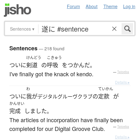
Forum
About
Theme
Log in
Sentences
▾
Sentences
— 218 found
けんどう
こきゅう
ついに
剣道
の
呼吸
を
つかんだ
。
I've finally got the knack of kendo.
—
Tatoeba
Details ▸
わ
ていかん
ついに
我が
の
定款
が
デジタルグルーヴクラブ
かんせい
完成
しました
。
The articles of incorporation have finally been
completed for our Digital Groove Club.
—
Tatoeba
Details ▸