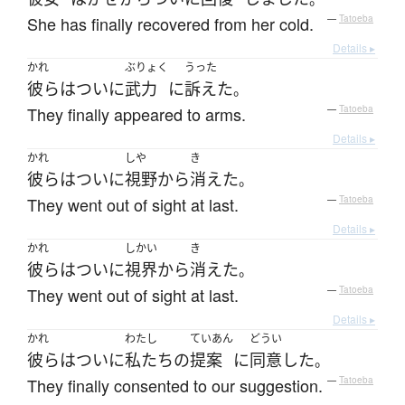
She has finally recovered from her cold.
—
Tatoeba
Details ▸
かれ
ぶりょく
うった
彼ら
は
ついに
武力
に
訴えた
。
They finally appeared to arms.
—
Tatoeba
Details ▸
かれ
しや
き
彼ら
は
ついに
視野
から
消えた
。
They went out of sight at last.
—
Tatoeba
Details ▸
かれ
しかい
き
彼ら
は
ついに
視界
から
消えた
。
They went out of sight at last.
—
Tatoeba
Details ▸
かれ
わたし
ていあん
どうい
彼ら
は
ついに
私たち
の
提案
に
同意
した
。
They finally consented to our suggestion.
—
Tatoeba