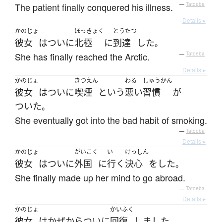
The patient finally conquered his illness.
—
Tatoeba
Details ▸
かのじょ
ほっきょく
とうたつ
彼女
は
ついに
北極
に
到達
した
。
She has finally reached the Arctic.
—
Tatoeba
Details ▸
かのじょ
きつえん
わる
しゅうかん
彼女
は
ついに
喫煙
という
悪い
習慣
が
ついた
。
She eventually got into the bad habit of smoking.
—
Tatoeba
Details ▸
かのじょ
がいこく
い
けっしん
彼女
は
ついに
外国
に
行く
決心
を
した
。
She finally made up her mind to go abroad.
—
Tatoeba
Details ▸
かのじょ
かいふく
彼女
は
かぜ
から
ついに
回復
しました
。