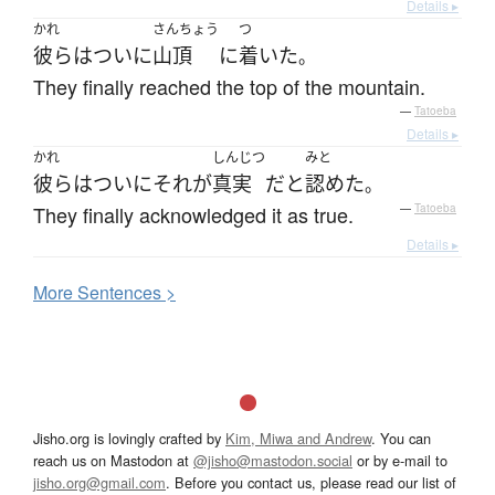
Details ▸
かれ
さんちょう
つ
彼ら
は
ついに
山頂
に
着いた
。
They finally reached the top of the mountain.
—
Tatoeba
Details ▸
かれ
しんじつ
みと
彼ら
は
ついに
それ
が
真実
だ
と
認めた
。
They finally acknowledged it as true.
—
Tatoeba
Details ▸
More
S
entences >
Jisho.org is lovingly crafted by
Kim, Miwa and Andrew
. You can
reach us on Mastodon at
@jisho@mastodon.social
or by e-mail to
jisho.org@gmail.com
. Before you contact us, please read our list of