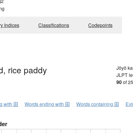
g2
ng
ry Indices
Classifications
Codepoints
ld, rice paddy
Jōyō k
JLPT le
90
of 25
ng with 田
Words ending with 田
Words containing 田
Ext
der