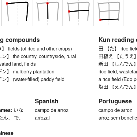
ng compounds
Kun reading
elds (of rice and other crops)
田 【た】 rice fiel
he country, countryside, rural
田植え 【たうえ】 ri
ivated land, fields
新田 【しんでん】 new 
mulberry plantation
rice field, waste
water-filled) paddy field
a rice field (Edo p
塩田 【えんでん】 saltp
Spanish
Portuguese
ames:
いな
campo de arroz
campo de arroz
たん、 で、
arrozal
arroz sem benefic
hinese