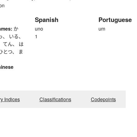
ion
Spanish
Portuguese
ames:
か
uno
um
っ、 いる、
1
 てん、 は
ひとつ、 ま
hinese
ry Indices
Classifications
Codepoints