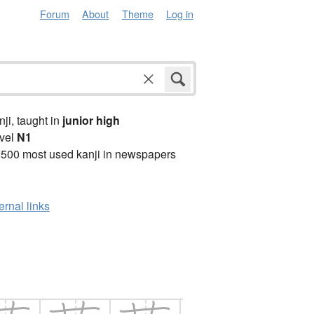
Forum
About
Theme
Log in
anji, taught in
junior high
vel
N1
2500 most used kanji in newspapers
ernal links