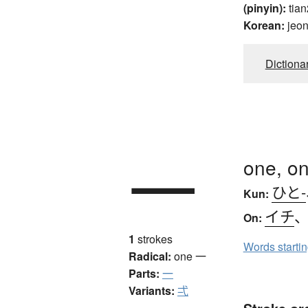
(pinyin):
tian
Korean:
jeo
Dictiona
一
one, on
ひと-
Kun:
イチ
On:
1
strokes
Words starti
Radical:
one
一
Parts:
一
Variants:
弌