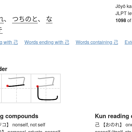
Jōyō k
JLPT le
れ
、
つちのと
、
な
1098
of
キ
ng with 己
Words ending with 己
Words containing 己
Ext
der
ng compounds
Kun reading
nonself, not self
己 【おのれ】 oneself (
rsonal, private, oneself
oneself (itself, et