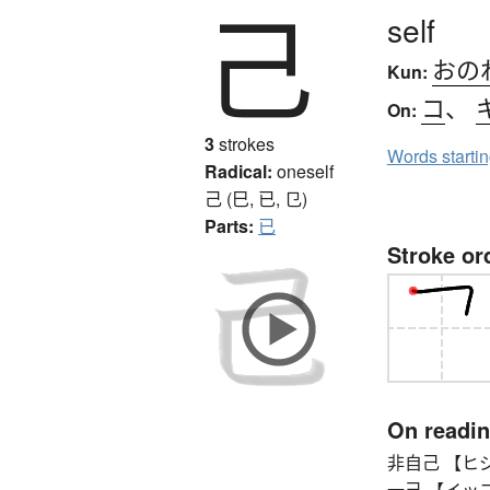
己
self
おの
Kun:
コ
、
On:
3
strokes
Words starti
Radical:
oneself
己 (巳, 已, 㔾)
Parts:
已
Stroke or
On readi
非自己 【ヒジコ】 
一己 【イッコ】 pe