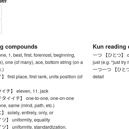
der
ng compounds
Kun reading
1, best, first, foremost, beginning,
一つ 【ひとつ】 one, f
le), one (of many), ace, bottom string (on a
just (e.g. "just try
.)
一つ一つ 【ひとつひとつ】
st place, first rank, units position (of
detail
】 eleven, 11, jack
イチ】 one-to-one, one-on-one
 same (mind, path, etc.)
lely, entirely, only, or
uniformity, equality
niformity, standardization,