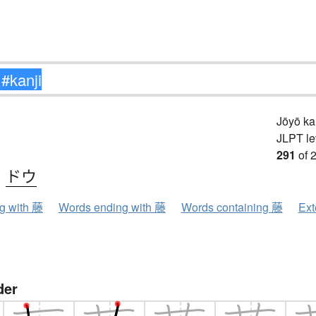
a
Jōyō k
JLPT le
291
of 
、
ドウ
ng with 藤
Words ending with 藤
Words containing 藤
Ext
der