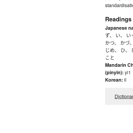
standardisat
Readings
Japanese n
ず、 い、 い
かつ、 かづ、
じめ、 ひ、 
こと
Mandarin C
(pinyin):
yi1
Korean:
il
Dictiona