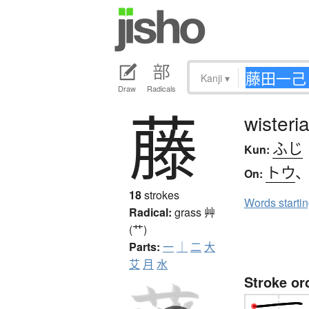
Kanji
▾
Draw
Radicals
藤
wisteri
ふじ
Kun:
トウ
On:
18
strokes
Words starti
Radical:
grass
艸
(艹)
Parts:
一
｜
二
大
艾
月
水
Stroke or