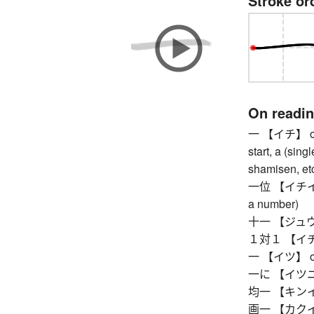
Stroke or
On readi
一 【イチ】 one, 
start, a (sing
shamisen, etc
一位 【イチイ】 fir
a number)
十一 【ジュウイチ
１対１ 【イチタイ
一 【イツ】 one,
一に 【イツニ】 so
均一 【キンイツ】 
画一 【カクイツ】 u