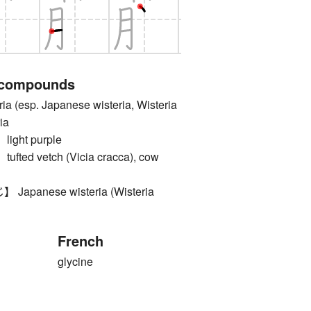
 compounds
(esp. Japanese wisteria, Wisteria
ria
ght purple
ed vetch (Vicia cracca), cow
panese wisteria (Wisteria
French
glycine