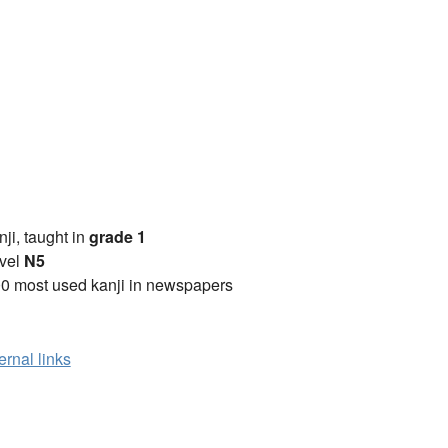
anji, taught in
grade 1
vel
N5
0 most used kanji in newspapers
ernal links