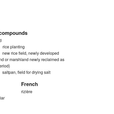
 compounds
d
ce planting
rice field, newly developed
land or marshland newly reclaimed as
eriod)
an, field for drying salt
French
rizière
iar