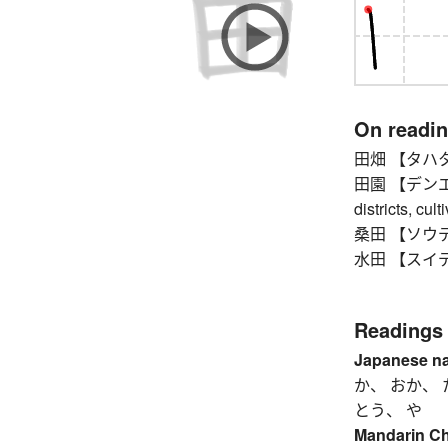
On readi
田畑 【タハタ】 fi
田園 【デンエン】 t
districts, cult
桑田 【ソウデン】 
水田 【スイデン】 (
Readings
Japanese n
か、 おか、 
とう、 や
Mandarin C