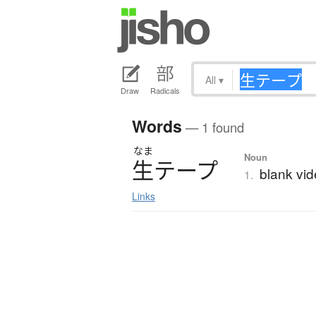
All
▾
Draw
Radicals
Words
— 1 found
なま
Noun
生
テ
ー
プ
blank vid
1.
Links