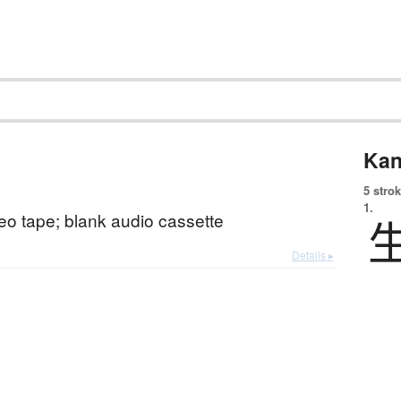
Kan
5 strok
1.
eo tape; blank audio cassette
Details ▸