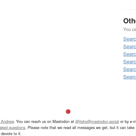
Oth
You can
Sear
Sear
Sear
Sear
Sear
Sear
 Andrew
. You can reach us on Mastodon at
@jisho@mastodon.social
or by e-m
asked questions
. Please note that we read all messages we get, but it can take a
devote to it.