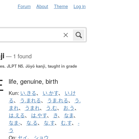
Forum
About
Theme
Log in
ji
— 1 found
es.
JLPT N5. Jōyō kanji, taught in grade
生
life,
genuine,
birth
Kun:
い.きる
、
い.かす
、
い.け
る
、
う.まれる
、
うま.れる
、
う.
まれ
、
うまれ
、
う.む
、
お.う
、
は.える
、
は.やす
、
き
、
なま
、
なま-
、
な.る
、
な.す
、
む.す
、
-
う
On:
セイ
、
ショウ