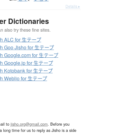
Details ▸
er Dictionaries
 also try these fine sites.
ch ALC for 生テープ
ch Goo Jisho for 生テープ
ch Google.com for 生テープ
ch Google.jp for 生テープ
ch Kotobank for 生テープ
ch Weblio for 生テープ
ail to
jisho.org@gmail.com
. Before you
 long time for us to reply as Jisho is a side