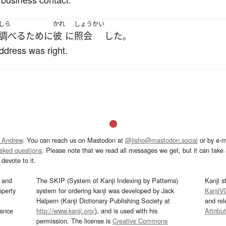
しら
かれ
しょうかい
調べる
ために
彼
に
照会
した
。
address was right.
 Andrew
. You can reach us on Mastodon at
@jisho@mastodon.social
or by e-m
asked questions
. Please note that we read all messages we get, but it can take a
devote to it.
and
The SKIP (System of Kanji Indexing by Patterns)
Kanji s
operty
system for ordering kanji was developed by Jack
KanjiV
Halpern (Kanji Dictionary Publishing Society at
and re
mance
http://www.kanji.org/
), and is used with his
Attribu
permission. The license is
Creative Commons