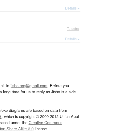
Details ▸
—
Tatoeba
Details ▸
ail to
jisho.org@gmail.com
. Before you
 long time for us to reply as Jisho is a side
troke diagrams are based on data from
G
, which is copyright © 2009-2012 Ulrich Apel
leased under the
Creative Commons
tion-Share Alike 3.0
license.