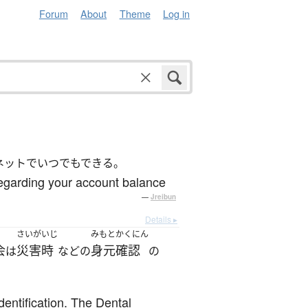
Forum
About
Theme
Log in
ネットでいつでもできる。
 regarding your account balance
—
Jreibun
Details ▸
さいがいじ
みもとかくにん
会
災害時
身元確認
は
などの
の
entification. The Dental