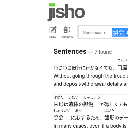
Sentences
▾
Draw
Radicals
Sentences
— 7 found
こうざ
口座
わざわざ銀行に行かなくても、
Without going through the troubl
and deposit/withdrawal details an
はがた
いたい
そんしょう
歯形
遺体
損傷
は
の
が激しくても
しょうかい
おう
はがた
照会
応ずる
歯形
に
ため、
のデ
In many cases, even if a body is