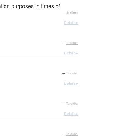
ation purposes in times of
—
Jreibun
Details ▸
—
Tatoeba
Details ▸
—
Tatoeba
Details ▸
—
Tatoeba
Details ▸
—
Tatoeba