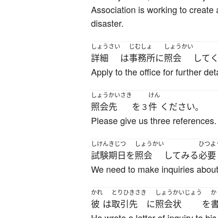
Association is working to create 
disaster.
しょうさい
じむしょ
しょうかい
詳細
は
事務所
に
照会
して
Apply to the office for further deta
しょうかいさき
けん
照会先
を
件
ください
３
。
Please give us three references.
しけん
きじつ
しょうかい
ひつよ
試験
期日
を
照会
して
みる
必要
We need to make inquiries about 
かれ
とりひきさき
しょうかいじょう
か
彼
は
取引先
に
照会状
を
He wrote a letter of inquiry to hi