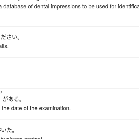
a database of dental impressions to be used for identific
ください
。
ils.
う
が
ある
。
the date of the examination.
書いた
。
s business contact.