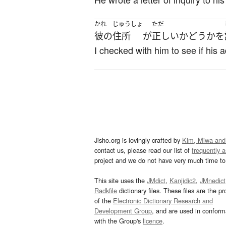
かれ
じゅうしょ
ただ
彼の
住所
が
正しい
かどうか
を
I checked with him to see if his 
Jisho.org is lovingly crafted by
Kim, Miwa and
contact us, please read our list of
frequently 
project and we do not have very much time to 
This site uses the
JMdict
,
Kanjidic2
,
JMnedict
Radkfile
dictionary files. These files are the pr
of the
Electronic Dictionary Research and
Development Group
, and are used in confor
with the Group's
licence
.