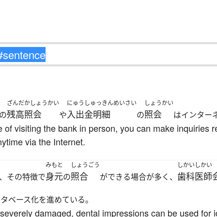
ざんだかしょうかい
にゅうしゅっきんめいさい
しょうかい
残高照会
入出金明細
照会
の
や
の
はインター
e of visiting the bank in person, you can make inquiries
ytime via the Internet.
みもと
しょうごう
しかいしかい
身元
照合
歯科医師
、その特徴で
の
ができる場合が多く、
ータベース化を進めている。
 severely damaged, dental impressions can be used for id