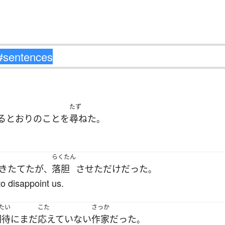
たず
る
とおり
の
こと
を
尋ねた
。
らくたん
きたてた
が
落胆
させた
だけ
だった
、
。
to disappoint us.
たい
こた
さっか
期待
に
まだ
応えていない
作家
だった
。