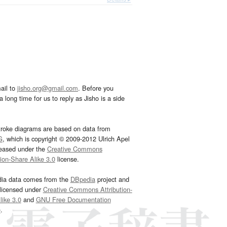
ail to
jisho.org@gmail.com
. Before you
 long time for us to reply as Jisho is a side
troke diagrams are based on data from
G
, which is copyright © 2009-2012 Ulrich Apel
leased under the
Creative Commons
tion-Share Alike 3.0
license.
dia data comes from the
DBpedia
project and
 licensed under
Creative Commons Attribution-
ike 3.0
and
GNU Free Documentation
e
.