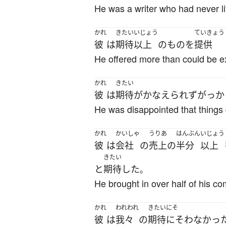
He was a writer who had never liv
かれ
きたい
いじょう
ていきょう
彼
は
期待
以上
の
もの
を
提供
He offered more than could be e
かれ
きたい
彼
は
期待
が
かなえられず
がっか
He was disappointed that things d
かれ
かいしゃ
うりあ
はんぶん
いじょう
彼
は
会社
の
売上
の
半分
以上
きたい
と
期待
した
。
He brought in over half of his co
かれ
われわれ
きたいにそ
彼
は
我々
の
期待にそわなかっ