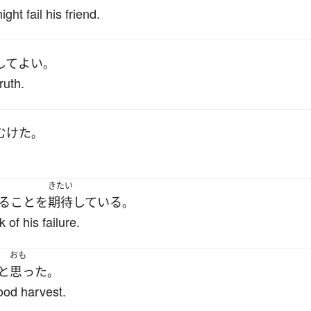
ght fail his friend.
して
よい
。
ruth.
むけた
。
きたい
る
こと
を
期待
している
。
 of his failure.
おも
と
思った
。
ood harvest.