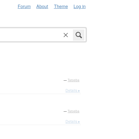
Forum
About
Theme
Log in
—
Tatoeba
Details ▸
—
Tatoeba
Details ▸