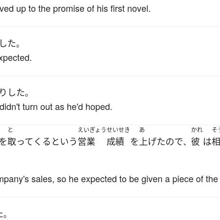
ed up to the promise of his first novel.
した
。
xpected.
り
した
。
idn't turn out as he'd hoped.
と
えいぎょう
せいせき
あ
かれ
そ
を
取って
くる
という
営業
成績
を
上げた
ので
彼
は
、
mpany's sales, so he expected to be given a piece of the 
た
。