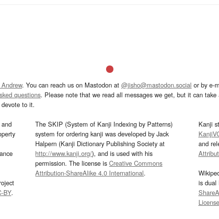
 Andrew
. You can reach us on Mastodon at
@jisho@mastodon.social
or by e-m
asked questions
. Please note that we read all messages we get, but it can take a
devote to it.
and
The SKIP (System of Kanji Indexing by Patterns)
Kanji s
operty
system for ordering kanji was developed by Jack
KanjiV
Halpern (Kanji Dictionary Publishing Society at
and re
mance
http://www.kanji.org/
), and is used with his
Attribu
permission. The license is
Creative Commons
Attribution-ShareAlike 4.0 International
.
Wikipe
oject
is dual
C-BY
.
ShareAl
Licens