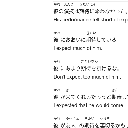
かれ
えんぎ
きたいにそ
彼の
演技
は
期待に添わなかった
His performance fell short of exp
かれ
きたい
彼
に
おおいに
期待
している
。
I expect much of him.
かれ
きたいをか
彼
に
あまり
期待を掛ける
な
。
Don't expect too much of him.
かれ
き
きたい
彼
が
来て
くれる
だろう
と
期待
し
I expected that he would come.
かれ
ゆうじん
きたい
うらぎ
彼
が
友人
の
期待
を
裏切る
かも