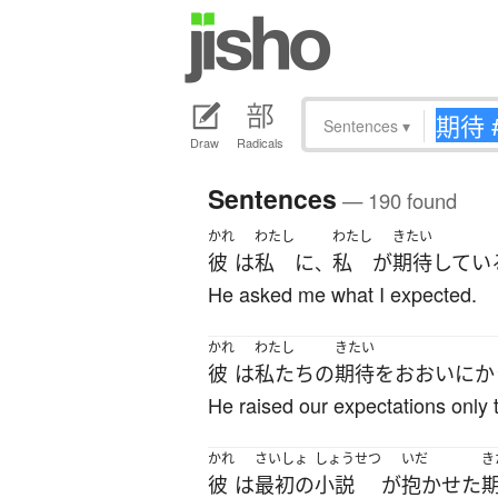
Sentences
▾
Draw
Radicals
Sentences
— 190 found
かれ
わたし
わたし
きたい
彼
は
私
に
私
が
期待
してい
、
He asked me what I expected.
かれ
わたし
きたい
彼
は
私たち
の
期待
を
おおいに
か
He raised our expectations only 
かれ
さいしょ
しょうせつ
いだ
き
彼
は
最初の
小説
が
抱かせた