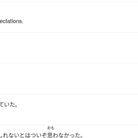
。
ectations.
ていた
。
おも
しれない
とは
ついぞ
思わなかった
。