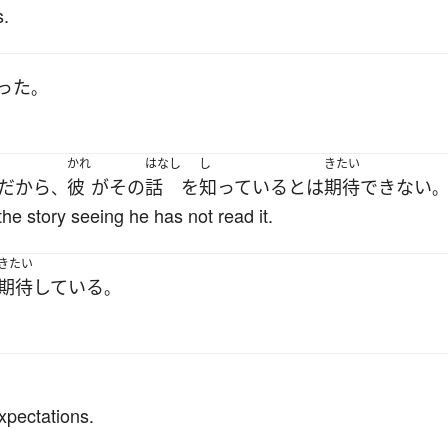
s.
った
。
かれ
はなし
し
きたい
だから
彼
が
その
話
を
知っている
とは
期待
できない
、
。
he story seeing he has not read it.
きたい
期待
している
。
。
xpectations.