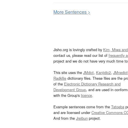
More
S
entences >
Jisho.org is lovingly crafted by
Kim, Miwa and
contact us, please read our list of
frequently 
project and we do not have very much time to 
This site uses the
JMdict
,
Kanjidic2
,
JMnedict
Radkfile
dictionary files. These files are the pr
of the
Electronic Dictionary Research and
Development Group
, and are used in confor
with the Group's
licence
.
Example sentences come from the
Tatoeba
pr
and are licensed under
Creative Commons C
And from the
Jreibun
project.