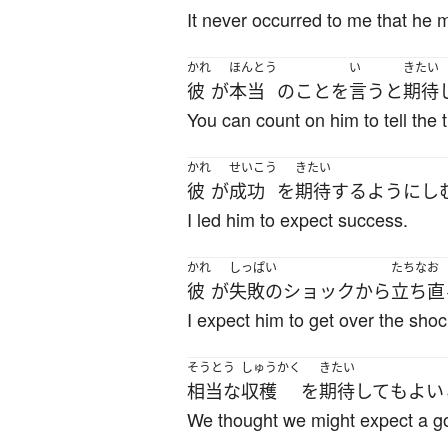
It never occurred to me that he mi
かれ
ほんとう
い
きたい
彼
が
本当
の
こと
を
言う
と
期待
You can count on him to tell the t
かれ
せいこう
きたい
彼
が
成功
を
期待
する
ように
し
I led him to expect success.
かれ
しっぱい
たちなお
彼
が
失敗の
ショック
から
立ち直
I expect him to get over the shock
そうとう
しゅうかく
きたい
相当な
収穫
を
期待
して
も
よい
We thought we might expect a g