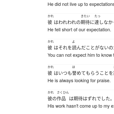
He did not live up to expectation
かれ
きたい
たっ
彼
は
われわれ
の
期待
に
達し
なか
He fell short of our expectation.
かれ
よ
彼
は
それ
を
読んだ
こと
が
ない
の
You can not expect him to know t
かれ
ほ
彼
は
いつも
誉めて
もらう
こと
を
He is always looking for praise.
かれ
さくひん
彼の
作品
は
期待はずれ
でした
His work hasn't come up to my e