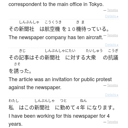
correspondent to the main office in Tokyo.
—
Tatoeba
Details ▸
しんぶんしゃ
こうくうき
き
ま
その
新聞社
は
航空機
を
機
待っている
１０
。
The newspaper company has ten aircraft.
—
Tatoeba
Details ▸
きじ
しんぶんしゃ
にたい
たいしゅう
こうぎ
その
記事
は
その
新聞社
に対する
大衆
の
抗議
さそ
を
誘った
。
The article was an invitation for public protest
against the newspaper.
—
Tatoeba
Details ▸
わたし
しんぶんしゃ
つと
ねん
私
は
この
新聞社
に
勤めて
年
になります
４
。
I have been working for this newspaper for 4
years.
—
Tatoeba