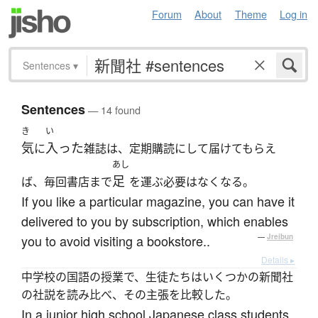
Forum
About
Theme
Log in
Sentences
▾
Sentences
— 14 found
き
い
気
入った
に
雑誌は、定期購読にして届けてもらえ
あし
足
ば、毎回書店まで
を運ぶ必要はなくなる。
If you like a particular magazine, you can have it
delivered to you by subscription, which enables
you to avoid visiting a bookstore..
—
Jreibun
Details ▸
中学校の国語の授業で、生徒たちはいくつかの新聞社
の社説を読み比べ、その主張を比較した。
In a junior high school Japanese class students