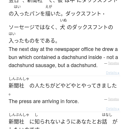
翌日
新聞社
で
彼
は
中
に
ダックスフント
、
、
はい
えが
の
入った
パン
を
描いた
ダックスフント
。
・
いぬ
ソーセージ
ではなく
犬
の
ダックスフント
の
、
はい
入った
もの
を
である
。
The next day at the newspaper office he drew a
bun which contained a dachshund inside - not a
dachshund sausage, but a dachshund.
—
Tatoeba
Details ▸
しんぶんしゃ
新聞社
の
人たち
が
どやどやと
やってきました
。
The press are arriving in force.
—
Tatoeba
Details ▸
しんぶんしゃ
し
はなし
新聞社
に
知られない
ように
あなた
と
お
話
が