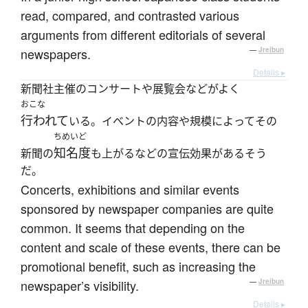
read, compared, and contrasted various
arguments from different editorials of several
newspapers.
—
Jreibun
Details ▸
新聞社主催のコンサートや展覧会などがよく
おこな
行われて
いる。イベントの内容や規模によってその
ちめいど
知名度
新聞の
も上がるなどの宣伝効果があるそう
だ。
Concerts, exhibitions and similar events
sponsored by newspaper companies are quite
common. It seems that depending on the
content and scale of these events, there can be
promotional benefit, such as increasing the
newspaper’s visibility.
—
Jreibun
Details ▸