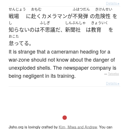
Details ▸
せんじょう
おもむ
ふはつだん
きけんせい
戦場
に
赴く
カメラマン
が
不発弾
の
危険性
を
し
ふしぎ
しんぶんしゃ
きょういく
知らない
の
は
不思議
だ
新聞社
は
教育
を
、
おこた
怠ってる
。
It is strange that a cameraman heading for a
war-zone should not know about the danger of
unexploded shells. The newspaper company is
being negligent in its training.
—
Tatoeba
Details ▸
Jisho.org is lovingly crafted by
Kim, Miwa and Andrew
. You can