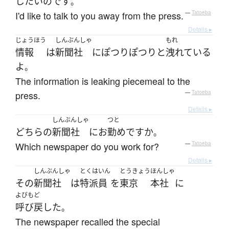
したい
のです
。
I'd like to talk to you away from the press.
—
Tatoeba
Details ▸
じょうほう
しんぶんしゃ
もれ
情報
は
新聞社
に
ぽつりぽつりと
洩れている
よ
。
The information is leaking piecemeal to the
press.
—
Tatoeba
Details ▸
しんぶんしゃ
つと
どちら
の
新聞社
に
お
勤め
ですか
。
Which newspaper do you work for?
—
Tatoeba
Details ▸
しんぶんしゃ
とくはいん
とうきょう
ほんしゃ
その
新聞社
は
特派員
を
東京
本社
に
よびもど
呼び戻した
。
The newspaper recalled the special