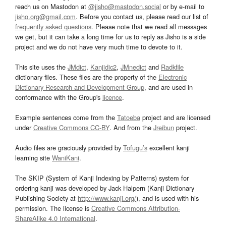
reach us on Mastodon at
@jisho@mastodon.social
or by e-mail to
jisho.org@gmail.com
. Before you contact us, please read our list of
frequently asked questions
. Please note that we read all messages
we get, but it can take a long time for us to reply as Jisho is a side
project and we do not have very much time to devote to it.
This site uses the
JMdict
,
Kanjidic2
,
JMnedict
and
Radkfile
dictionary files. These files are the property of the
Electronic
Dictionary Research and Development Group
, and are used in
conformance with the Group's
licence
.
Example sentences come from the
Tatoeba
project and are licensed
under
Creative Commons CC-BY
. And from the
Jreibun
project.
Audio files are graciously provided by
Tofugu’s
excellent kanji
learning site
WaniKani
.
The SKIP (System of Kanji Indexing by Patterns) system for
ordering kanji was developed by Jack Halpern (Kanji Dictionary
Publishing Society at
http://www.kanji.org/
), and is used with his
permission. The license is
Creative Commons Attribution-
ShareAlike 4.0 International
.