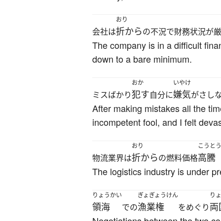
おり
折から
会社は
の不況で財務状況が
The company is in a difficult fina
down to a bare minimum.
おか
いやけ
犯す
嫌気
ミスばかり
自分に
がさし
After making mistakes all the tim
incompetent fool, and I felt deva
おり
こうと
折から
高騰
物流業界は
の燃料価格
The logistics industry is under pr
りょうかい
ぎょぎょうけん
り
領海
漁業権
両
での
をめぐり
Negotiations between the two count