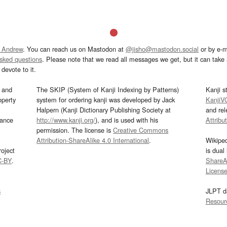
 Andrew
. You can reach us on Mastodon at
@jisho@mastodon.social
or by e-m
asked questions
. Please note that we read all messages we get, but it can take a
devote to it.
and
The SKIP (System of Kanji Indexing by Patterns)
Kanji s
operty
system for ordering kanji was developed by Jack
KanjiV
Halpern (Kanji Dictionary Publishing Society at
and re
mance
http://www.kanji.org/
), and is used with his
Attribu
permission. The license is
Creative Commons
Attribution-ShareAlike 4.0 International
.
Wikipe
oject
is dual
C-BY
.
ShareAl
Licens
s
JLPT d
Resour