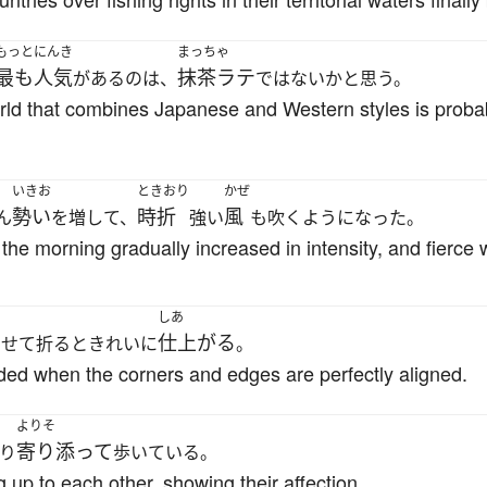
もっと
にんき
まっちゃ
最も
人気
抹茶ラテ
があるのは、
ではないかと思う。
orld that combines Japanese and Western styles is prob
いきお
ときおり
かぜ
勢い
時折
風
ん
を増して、
強い
も吹くようになった。
n the morning gradually increased in intensity, and fierce
しあ
仕上がる
わせて折るときれいに
。
ded when the corners and edges are perfectly aligned.
よりそ
寄り添って
り
歩いている。
 up to each other, showing their affection.