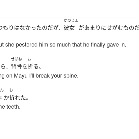
かのじょ
つもり
は
なかった
の
だ
が
彼女
が
あまり
に
せがむ
もの
、
 but she pestered him so much that he finally gave in.
せぼね
お
たら
背骨
を
折る
、
。
ng on Mayu I'll break your spine.
ん
お
本
か
折れた
。
me teeth.