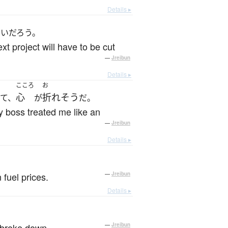
Details ▸
いだろう。
xt project will have to be cut
—
Jreibun
Details ▸
こころ
お
心
折れそう
て、
が
だ。
my boss treated me like an
—
Jreibun
Details ▸
 fuel prices.
—
Jreibun
Details ▸
y broke down.
—
Jreibun