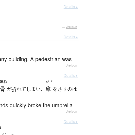
Details ▸
—
Jreibun
Details ▸
pany building. A pedestrian was
—
Jreibun
Details ▸
ほね
かさ
骨
傘
が折れてしまい、
をさすのは
inds quickly broke the umbrella
—
Jreibun
Details ▸
う