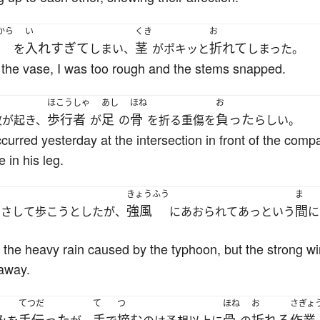
から
い
くき
お
力
入れすぎて
茎
折れて
を
しまい、
がポキッと
しまった。
in the vase, I was too rough and the stems snapped.
ほこうしゃ
あし
ほね
お
歩行者
足
骨
負った
故が起き、
が
の
を折る重傷を
らしい。
occurred yesterday at the intersection in front of the com
 in his leg.
きょうふう
ま
強風
間
をさして歩こうとしたが、
にあおられてあっという
に
in the heavy rain caused by the typhoon, but the strong w
 away.
てつだ
て
つ
ほね
お
さぎょ