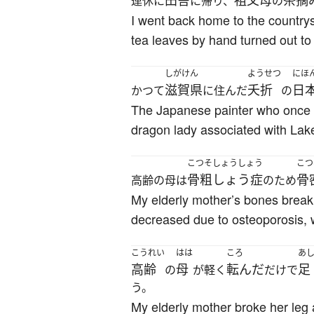
田舎
祖父母
茶摘
連休に
に帰り、
の
I went back home to the countrys
tea leaves by hand turned out t
しがけん
ようせつ
にほ
滋賀県
夭折
日
かつて
に住んだ
の
The Japanese painter who once li
dragon lady associated with Lak
こつそしょうしょう
こつ
骨粗しょう症
骨
高齢の母は
のため
My elderly mother’s bones break
decreased due to osteoporosis, 
こうれい
はは
ころ
あ
高齢
母
転んだ
足
の
が軽く
だけで
う。
My elderly mother broke her leg a