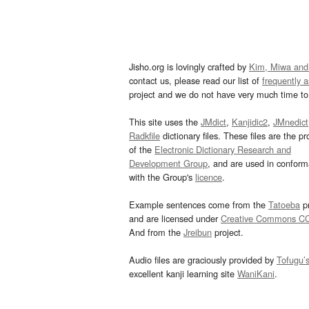
Jisho.org is lovingly crafted by
Kim, Miwa and
contact us, please read our list of
frequently 
project and we do not have very much time to 
This site uses the
JMdict
,
Kanjidic2
,
JMnedict
Radkfile
dictionary files. These files are the pr
of the
Electronic Dictionary Research and
Development Group
, and are used in confor
with the Group's
licence
.
Example sentences come from the
Tatoeba
pr
and are licensed under
Creative Commons C
And from the
Jreibun
project.
Audio files are graciously provided by
Tofugu’
excellent kanji learning site
WaniKani
.