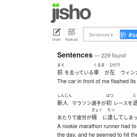
Sentences
▾
Draw
Radicals
Sentences
— 229 found
まえ
くるま
ひだり
前
車
左
を走っている
が
ウィン
The car in front of me flashed its l
しんじん
はつ
と
新人
初
マラソン選手が
レースを
きょく
たっ
極
達して
あたりで疲労が
に
しま
A rookie marathon runner had to
the day, and he seemed to hit the