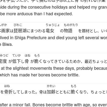
み
手伝った
手
摘む
骨
折れる
作業
を
が、
で
のは予想以上に
の
ide during the consecutive holidays and helped my grand
o be more arduous than I had expected.
んがか
びわこ
りゅうじょ
ものがたり
本画家
琵琶湖
竜女
物語
は
にまつわる
の
を題材とし、い
ved in Shiga Prefecture and died young left several wor
e Biwa.
みつど
ていか
ほね
もろ
密度
低下
骨
脆く
が
し
が
なってきているためか、最近ちょっ
 at the slightest movements these days, probably becau
which has made her bones become brittle.
し
ほね
かれい
もろ
骨折
加齢
脆く
を
してしまった。骨は
とともに
なり、ちょっと
fter a minor fall. Bones become brittle with age, so even