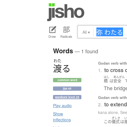
All
▾
Draw
Radicals
Words
— 1 found
わた
Godan verb with 
渡
る
to cross 
1.
はし
あんぜん
橋
は
安全
common word
The bridge
jlpt n5
Godan verb with 
wanikani level 25
to extend
2.
Play audio
kana alone
,
See
Show
ぎしき
inflections
この
儀式
は