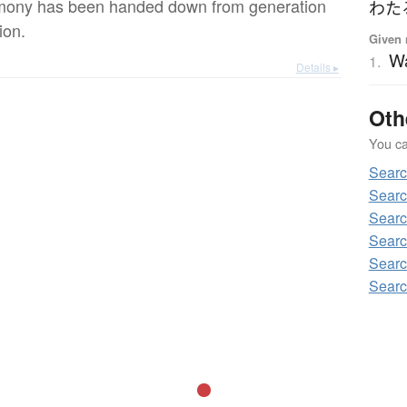
mony has been handed down from generation
わた
ion.
Given 
W
1.
Details ▸
Oth
You can
Sear
Sear
Sear
Searc
Sear
Sear