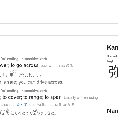
Kan
8 strok
'ru' ending, Intransitive verb
high.
over; to go across
occ. written as 渉る
くるま
。
。
です
車
で
わたれます
 is safe; you can drive across.
'ru' ending, Intransitive verb
; to cover; to range; to span
Usually written using
 also
にわたって
,
occ. written as 亘る or 亙る
Na
いくよ
だい
つた
。
幾世
代
にも
わたって
伝わって
きた