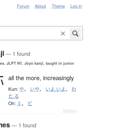
Forum
About
Theme
Log in
ji
— 1 found
es.
JLPT N1. Jōyō kanji, taught in junior
弥
all the more,
increasingly
Kun:
や
、
いや
、
いよ.いよ
、
わ
た.る
On:
ミ
、
ビ
Details ▸
mes
— 1 found