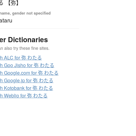
る 【弥】
name, gender not specified
ataru
er Dictionaries
 also try these fine sites.
ch ALC for 弥 わたる
ch Goo Jisho for 弥 わたる
ch Google.com for 弥 わたる
h Google.jp for 弥 わたる
ch Kotobank for 弥 わたる
ch Weblio for 弥 わたる