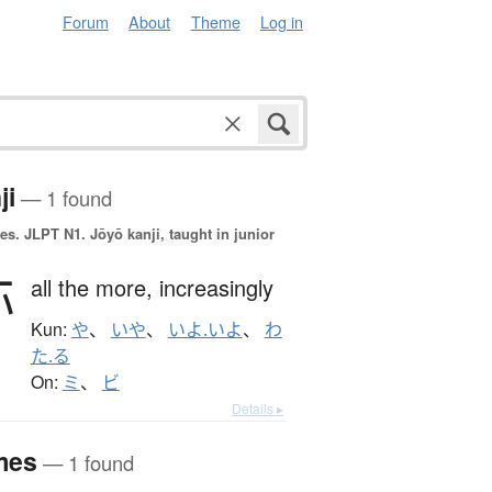
Forum
About
Theme
Log in
ji
— 1 found
es.
JLPT N1. Jōyō kanji, taught in junior
弥
all the more,
increasingly
Kun:
や
、
いや
、
いよ.いよ
、
わ
た.る
On:
ミ
、
ビ
Details ▸
mes
— 1 found