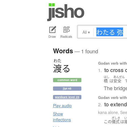
All
▾
Draw
Radicals
Words
— 1 found
わた
Godan verb with 
渡
る
to cross 
1.
はし
あんぜん
橋
は
安全
common word
The bridge
jlpt n5
Godan verb with 
wanikani level 25
to extend
2.
Play audio
kana alone
,
See
Show
ぎしき
inflections
この
儀式
は