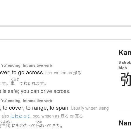
Kan
8 strok
'ru' ending, Intransitive verb
high.
over; to go across
occ. written as 渉る
くるま
。
。
です
車
で
わたれます
 is safe; you can drive across.
'ru' ending, Intransitive verb
; to cover; to range; to span
Usually written using
 also
にわたって
,
occ. written as 亘る or 亙る
Na
いくよ
だい
つた
。
幾世
代
にも
わたって
伝わって
きた