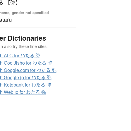
る 【弥】
name, gender not specified
ataru
er Dictionaries
 also try these fine sites.
ch ALC for わたる 弥
ch Goo Jisho for わたる 弥
ch Google.com for わたる 弥
h Google.jp for わたる 弥
ch Kotobank for わたる 弥
ch Weblio for わたる 弥