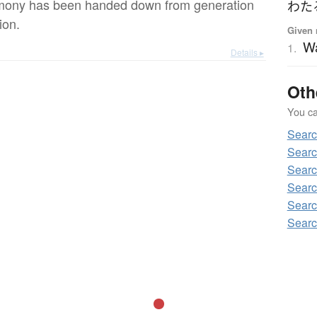
mony has been handed down from generation
わた
ion.
Given 
W
1.
Details ▸
Oth
You can
Sear
Sear
Sear
Searc
Sear
Sear