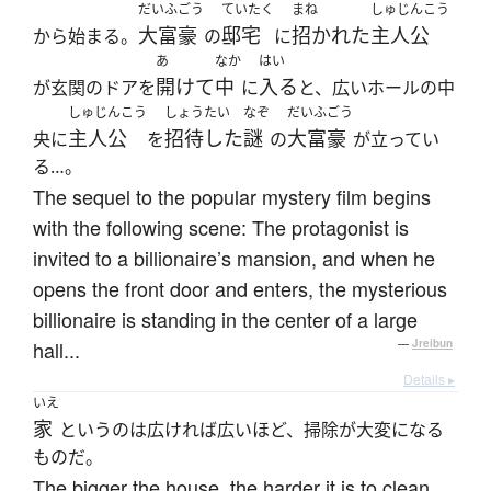
だいふごう
ていたく
まね
しゅじんこう
大富豪
邸宅
招かれた
主人公
から始まる。
の
に
あ
なか
はい
開けて
中
入る
が玄関のドアを
に
と、広いホールの中
しゅじんこう
しょうたい
なぞ
だいふごう
主人公
招待した
謎
大富豪
央に
を
の
が立ってい
る…。
The sequel to the popular mystery film begins
with the following scene: The protagonist is
invited to a billionaire’s mansion, and when he
opens the front door and enters, the mysterious
billionaire is standing in the center of a large
hall...
—
Jreibun
Details ▸
いえ
家
というのは広ければ広いほど、掃除が大変になる
ものだ。
The bigger the house, the harder it is to clean.