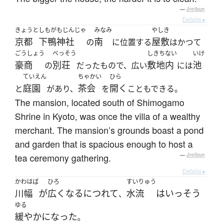
—
Jreibun
Details ▸
きょうと
しもがもじんじゃ
みなみ
やしき
京都
下鴨神社
南
屋敷
の
に位置する
はかつて
ごうしょう
べっそう
しきちない
いけ
豪商
別荘
敷地内
池
の
だったもので、広い
には
ていえん
ちゃかい
ひら
庭園
茶会
開く
と
があり、
を
こともできる。
The mansion, located south of Shimogamo
Shrine in Kyoto, was once the villa of a wealthy
merchant. The mansion’s grounds boast a pond
and garden that is spacious enough to host a
tea ceremony gathering.
—
Jreibun
Details ▸
かわはば
ひろ
すいりゅう
川幅
が
広く
なる
につれて
水流
は
いっそう
、
ゆる
緩やか
になった
。