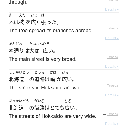
through.
Details ▸
き
えだ
ひろ
は
木
は
枝
を
広く
張った
。
The tree spread its branches abroad.
—
Tatoeba
Details ▸
ほんどお
たいへん
ひろ
本通り
は
大変
広い
。
The main street is very broad.
—
Tatoeba
Details ▸
ほっかいどう
どうろ
はば
ひろ
北海道
の
道路
は
幅
が
広い
。
The streets in Hokkaido are wide.
—
Tatoeba
Details ▸
ほっかいどう
がいろ
ひろ
北海道
の
街路
は
とても
広い
。
The streets of Hokkaido are very wide.
—
Tatoeba
Details ▸