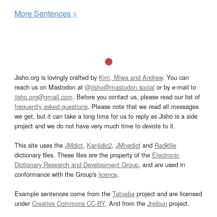
More
S
entences >
Jisho.org is lovingly crafted by
Kim, Miwa and Andrew
. You can
reach us on Mastodon at
@jisho@mastodon.social
or by e-mail to
jisho.org@gmail.com
. Before you contact us, please read our list of
frequently asked questions
. Please note that we read all messages
we get, but it can take a long time for us to reply as Jisho is a side
project and we do not have very much time to devote to it.
This site uses the
JMdict
,
Kanjidic2
,
JMnedict
and
Radkfile
dictionary files. These files are the property of the
Electronic
Dictionary Research and Development Group
, and are used in
conformance with the Group's
licence
.
Example sentences come from the
Tatoeba
project and are licensed
under
Creative Commons CC-BY
. And from the
Jreibun
project.