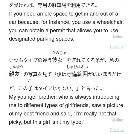
を受ければ、専用の駐車場を利用できる。
If you need ample space to get in and out of a
car because, for instance, you use a wheelchair,
you can obtain a permit that allows you to use
designated parking spaces.
—
Jreibun
Details ▸
かのじょ
彼女
いつもタイプの違う
を連れてくる弟が、私の
しんゆう
しゅびはんい
親友
守備範囲
の写真を見て「僕は
が広いほうだけ
こ
子
ど、この
はタイプじゃない。」と言った。
My younger brother, who is always introducing
me to different types of girlfriends, saw a picture
of my best friend and said, “I’m really not that
picky, but this girl isn’t my type.”
—
Jreibun
Details ▸