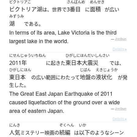
ビクトリアこ
さんばんめ
めんせき
ビクトリア湖
3番目
面積
は、世界で
に
が広い
みずうみ
湖
である。
In terms of its area, Lake Victoria is the third
largest lake in the world.
—
Jreibun
Details ▸
にせんじゅういちねん
ひがしにほんだいしんさい
2011年
東日本大震災
に起きた
では、
ひがしにほん
じばん
えきじょうか
東日本
地盤
液状化
の広い範囲にわたって
の
が発
生した。
The Great East Japan Earthquake of 2011
caused liquefaction of the ground over a wide
area of eastern Japan.
—
Jreibun
Details ▸
にんき
ぞくへん
いか
人気
続編
以下
ミステリー映画の
は
のようなシーン