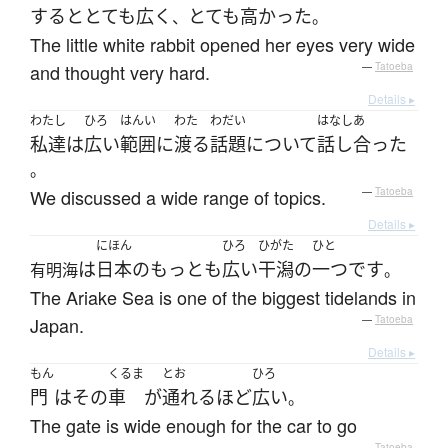
すると
とても
広く
とても
高かった
、
。
The little white rabbit opened her eyes very wide
and thought very hard.
—
Tatoeba
Details ▸
わたし
ひろ
はんい
わた
わだい
はなしあ
私達
は
広い
範囲
に
渡る
話題
について
話し合った
。
We discussed a wide range of topics.
—
Tatoeba
Details ▸
にほん
ひろ
ひがた
ひと
は
日本
の
もっとも
広い
干潟
の
一つ
です
有明海
。
The Ariake Sea is one of the biggest tidelands in
Japan.
—
Tatoeba
Details ▸
もん
くるま
とお
ひろ
門
は
その
車
が
通れる
ほど
広い
。
The gate is wide enough for the car to go
—
Tatoeba