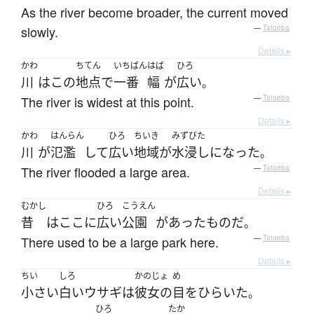
As the river become broader, the current moved
slowly.
—
Tatoeba
Details ▸
かわ
ちてん
いちばん
はば
ひろ
川
は
この
地点
で
一番
幅
が
広い
。
The river is widest at this point.
—
Tatoeba
Details ▸
かわ
はんらん
ひろ
ちいき
みずびた
川
が
氾濫
して
広い
地域
が
水浸し
になった
。
The river flooded a large area.
—
Tatoeba
Details ▸
むかし
ひろ
こうえん
昔
は
ここ
に
広い
公園
が
あった
もの
だ
。
There used to be a large park here.
—
Tatoeba
Details ▸
ちい
しろ
かのじょ
め
小さい
白い
ウサギ
は
彼女の
目
を
ひらいた
。
ひろ
たか