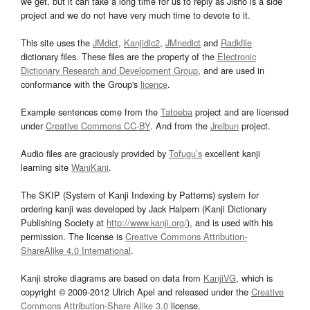
we get, but it can take a long time for us to reply as Jisho is a side
project and we do not have very much time to devote to it.
This site uses the
JMdict
,
Kanjidic2
,
JMnedict
and
Radkfile
dictionary files. These files are the property of the
Electronic
Dictionary Research and Development Group
, and are used in
conformance with the Group's
licence
.
Example sentences come from the
Tatoeba
project and are licensed
under
Creative Commons CC-BY
. And from the
Jreibun
project.
Audio files are graciously provided by
Tofugu’s
excellent kanji
learning site
WaniKani
.
The SKIP (System of Kanji Indexing by Patterns) system for
ordering kanji was developed by Jack Halpern (Kanji Dictionary
Publishing Society at
http://www.kanji.org/
), and is used with his
permission. The license is
Creative Commons Attribution-
ShareAlike 4.0 International
.
Kanji stroke diagrams are based on data from
KanjiVG
, which is
copyright © 2009-2012 Ulrich Apel and released under the
Creative
Commons Attribution-Share Alike 3.0
license.