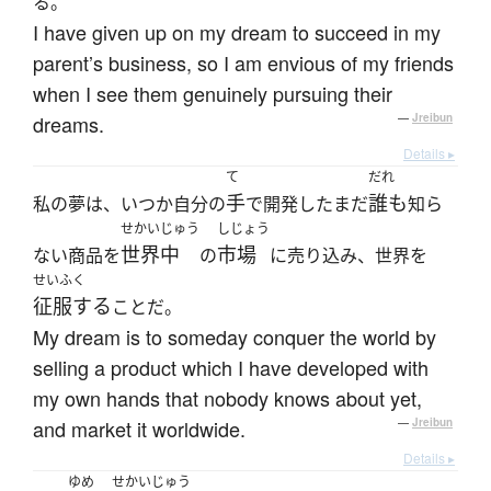
る。
I have given up on my dream to succeed in my
parent’s business, so I am envious of my friends
when I see them genuinely pursuing their
dreams.
—
Jreibun
Details ▸
て
だれ
手
誰も
私の夢は、いつか自分の
で開発したまだ
知ら
せかいじゅう
しじょう
世界中
市場
ない商品を
の
に売り込み、世界を
せいふく
征服する
ことだ。
My dream is to someday conquer the world by
selling a product which I have developed with
my own hands that nobody knows about yet,
and market it worldwide.
—
Jreibun
Details ▸
ゆめ
せかいじゅう