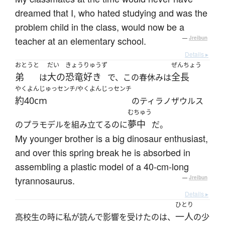
dreamed that I, who hated studying and was the
problem child in the class, would now be a
teacher at an elementary school.
—
Jreibun
Details ▸
おとうと
だい
きょうりゅうず
ぜんちょう
弟
大の
恐竜好き
全長
は
で、この春休みは
やくよんじゅっセンチ/やくよんじっセンチ
約40cm
のティラノザウルス
むちゅう
夢中
のプラモデルを組み立てるのに
だ。
My younger brother is a big dinosaur enthusiast,
and over this spring break he is absorbed in
assembling a plastic model of a 40-cm-long
tyrannosaurus.
—
Jreibun
Details ▸
ひとり
一人
高校生の時に私が読んで影響を受けたのは、
の少