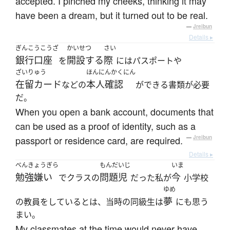
accepted. I pinched my cheeks, thinking it may
have been a dream, but it turned out to be real.
—
Jreibun
Details ▸
ぎんこうこうざ
かいせつ
さい
銀行口座
開設する
際
を
にはパスポートや
ざいりゅう
ほんにんかくにん
在留カード
本人確認
などの
ができる書類が必要
だ。
When you open a bank account, documents that
can be used as a proof of identity, such as a
passport or residence card, are required.
—
Jreibun
Details ▸
べんきょうぎら
もんだいじ
いま
勉強嫌い
問題児
今
でクラスの
だった私が
小学校
ゆめ
夢
の教員をしているとは、当時の同級生は
にも思う
まい。
My classmates at the time would never have