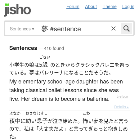
Forum
About
Theme
Log in
Sentences
▾
Sentences
— 410 found
ごさい
5歳
小学生の娘は
のときからクラシックバレエを習っ
ている。夢はバレリーナになることだそうだ。
My elementary school-age daughter has been
taking classical ballet lessons since she was
five. Her dream is to become a ballerina.
—
Jreibun
Details ▸
よなか
おさな
むすこ
こわ
夜中
幼い
息子
怖い
に
が泣き始めた。
夢を見たと言う
ので、私は「大丈夫だよ」と言ってぎゅっと抱きしめ
た。