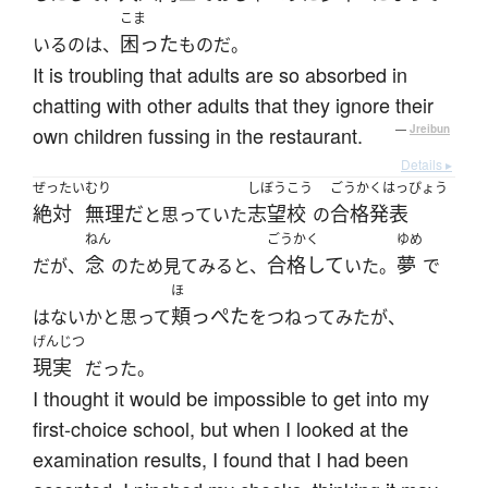
こま
困った
いるのは、
ものだ。
It is troubling that adults are so absorbed in
chatting with other adults that they ignore their
own children fussing in the restaurant.
—
Jreibun
Details ▸
ぜったい
むり
しぼうこう
ごうかくはっぴょう
絶対
無理だ
志望校
合格発表
と思っていた
の
ねん
ごうかく
ゆめ
念
合格して
夢
だが、
のため見てみると、
いた。
で
ほ
頬っぺた
はないかと思って
をつねってみたが、
げんじつ
現実
だった。
I thought it would be impossible to get into my
first-choice school, but when I looked at the
examination results, I found that I had been