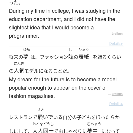
った。
During my time in college, I was studying in the
education department, and I did not have the
slightest idea that I would become a
programmer.
—
Jreibun
Details ▸
ゆめ
し
ひょうし
夢
誌
表紙
将来の
は、ファッション
の
を飾るくらい
にんき
人気
の
モデルになることだ。
My dream for the future is to become a model
popular enough to appear on the cover of
fashion magazines.
—
Jreibun
Details ▸
さわ
騒いで
レストランで
いる自分の子どもをほったらか
おとなどうし
むちゅう
大人同士
夢中
しにして、
でおしゃべりに
になって