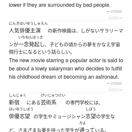
lower if they are surrounded by bad people.
—
Jreibun
Details ▸
にんきはいゆうしゅえん
人気俳優主演
の新作映画は、しがないサラリーマ
いちねんほっき
一念発起し
ンが
、子どもの頃からの夢をかなえ宇宙
飛行士になるという話らしい。
The new movie starring a popular actor is said to
be about a lowly salaryman who decides to fulfill
his childhood dream of becoming an astronaut.
—
Jreibun
Details ▸
しんじゅく
げいじゅつけい
新宿
芸術系
にある
の専門学校には、
はいゆうしぼう
しぼう
俳優志望
志望
の学生やミュージシャン
の学生な
かよ
通って
ど、さまざまな夢を持った学生が
いる。