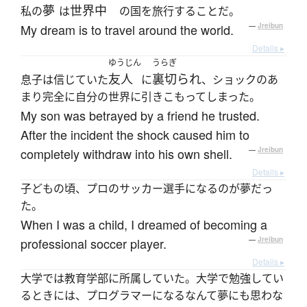
夢
世界中
私の
は
の国を旅行することだ。
My dream is to travel around the world.
—
Jreibun
Details ▸
ゆうじん
うらぎ
友人
裏切られ
息子は信じていた
に
、ショックのあ
まり完全に自分の世界に引きこもってしまった。
My son was betrayed by a friend he trusted.
After the incident the shock caused him to
completely withdraw into his own shell.
—
Jreibun
Details ▸
子どもの頃、プロのサッカー選手になるのが夢だっ
た。
When I was a child, I dreamed of becoming a
professional soccer player.
—
Jreibun
Details ▸
大学では教育学部に所属していた。大学で勉強してい
るときには、プログラマーになるなんて夢にも思わな