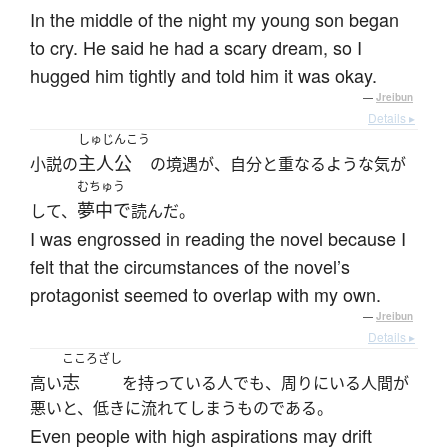
In the middle of the night my young son began
to cry. He said he had a scary dream, so I
hugged him tightly and told him it was okay.
—
Jreibun
Details ▸
しゅじんこう
主人公
小説の
の境遇が、自分と重なるような気が
むちゅう
夢中で
して、
読んだ。
I was engrossed in reading the novel because I
felt that the circumstances of the novel’s
protagonist seemed to overlap with my own.
—
Jreibun
Details ▸
こころざし
志
高い
を持っている人でも、周りにいる人間が
悪いと、低きに流れてしまうものである。
Even people with high aspirations may drift