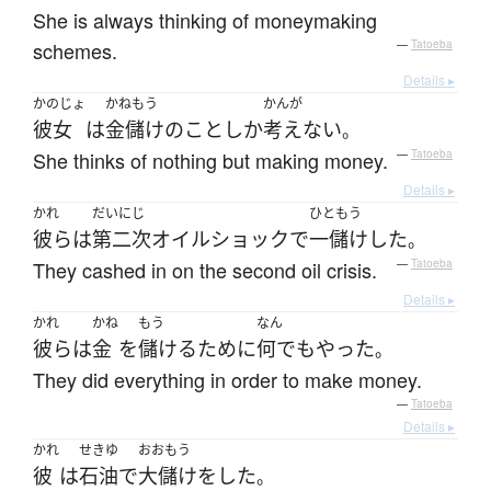
She is always thinking of moneymaking
schemes.
—
Tatoeba
Details ▸
かのじょ
かねもう
かんが
彼女
は
金儲け
の
こと
しか
考えない
。
She thinks of nothing but making money.
—
Tatoeba
Details ▸
かれ
だいにじ
ひともう
彼ら
は
第二次
オイルショック
で
一儲け
した
。
They cashed in on the second oil crisis.
—
Tatoeba
Details ▸
かれ
かね
もう
なん
彼ら
は
金
を
儲ける
ために
何でも
やった
。
They did everything in order to make money.
—
Tatoeba
Details ▸
かれ
せきゆ
おおもう
彼
は
石油
で
大儲け
を
した
。