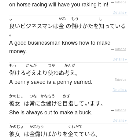
on horse racing will have you raking it in!
—
Tatoeba
Details ▸
よ
かね
もう
し
良い
ビジネスマン
は
金
の
儲け
かた
を
知っている
。
A good businessman knows how to make
money.
—
Tatoeba
Details ▸
もう
かんが
つか
かんが
儲ける
考え
より
使わぬ
考え
。
A penny saved is a penny earned.
—
Tatoeba
Details ▸
かのじょ
つね
かねもう
めざ
彼女
は
常に
金儲け
を
目指しています
。
She is always out to make a buck.
—
Tatoeba
Details ▸
かのじょ
かねもう
くわだて
彼女
は
金儲け
ばかり
を
企てている
。