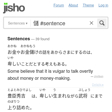
Forum
About
Theme
Log in
Sentences
▾
Sentences
— 39 found
おかね
おかねもう
お金
お金儲け
や
の話をあからさまにするのは、
いや
卑しい
ことだとする考えもある。
Some believe that it is vulgar to talk overtly
about money or money-making.
—
Jreibun
Details ▸
とよとみひでよし
いや
う
ぶしょう
豊臣秀吉
卑しい
生まれ
武将
は、
ながら
にまで
のぼりつ
上り詰めた
。