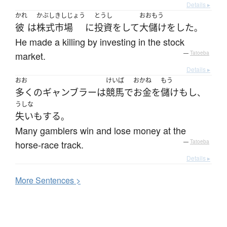
Details ▸
かれ
かぶしきしじょう
とうし
おおもう
彼
は
株式市場
に
投資
を
して
大儲け
を
した
。
He made a killing by investing in the stock
market.
—
Tatoeba
Details ▸
おお
けいば
おかね
もう
多く
の
ギャンブラー
は
競馬
で
お金
を
儲け
も
し
、
うしな
失い
も
する
。
Many gamblers win and lose money at the
horse-race track.
—
Tatoeba
Details ▸
More
S
entences >