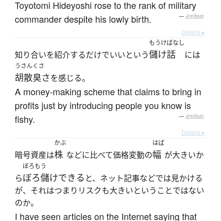
Toyotomi Hideyoshi rose to the rank of military
commander despite his lowly birth.
—
Jreibun
Details ▸
もうけばなし
儲け話
知り合いを紹介するだけでいいという
には
うさんくさ
胡散臭さ
を感じる。
A money-making scheme that claims to bring in
profits just by introducing people you know is
fishy.
—
Jreibun
Details ▸
かぶ
はば
株
幅
暗号資産は
などに比べて価格変動の
が大きいか
ぼろもう
ぼろ儲けできる
ら
と、ネット記事などでは見かける
が、それはつまりリスクも大きいということではない
のか。
I have seen articles on the Internet saying that