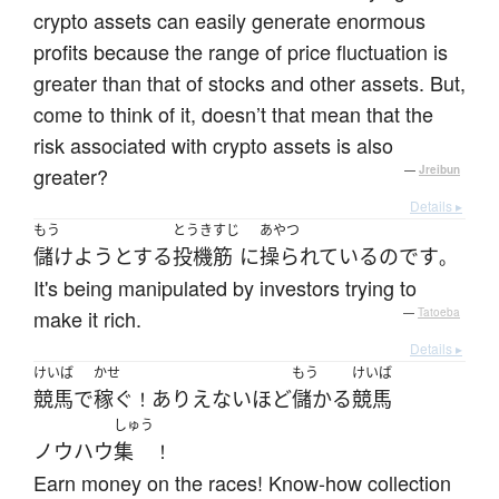
crypto assets can easily generate enormous
profits because the range of price fluctuation is
greater than that of stocks and other assets. But,
come to think of it, doesn’t that mean that the
risk associated with crypto assets is also
greater?
—
Jreibun
Details ▸
もう
とうきすじ
あやつ
儲けよう
とする
投機筋
に
操られている
のです
。
It's being manipulated by investors trying to
make it rich.
—
Tatoeba
Details ▸
けいば
かせ
もう
けいば
競馬
で
稼ぐ
ありえないほど
儲かる
競馬
！
しゅう
ノウハウ
集
！
Earn money on the races! Know-how collection