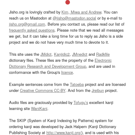
Jisho.org is lovingly crafted by
Kim, Miwa and Andrew
. You can
reach us on Mastodon at
@jisho@mastodon.social
or by e-mail to
jisho.org@gmail.com
. Before you contact us, please read our list of
frequently asked questions
. Please note that we read all messages
we get, but it can take a long time for us to reply as Jisho is a side
project and we do not have very much time to devote to it.
This site uses the
JMdict
,
Kanjidic2
,
JMnedict
and
Radkfile
dictionary files. These files are the property of the
Electronic
Dictionary Research and Development Group
, and are used in
conformance with the Group's
licence
.
Example sentences come from the
Tatoeba
project and are licensed
under
Creative Commons CC-BY
. And from the
Jreibun
project.
Audio files are graciously provided by
Tofugu’s
excellent kanji
learning site
WaniKani
.
The SKIP (System of Kanji Indexing by Patterns) system for
ordering kanji was developed by Jack Halpern (Kanji Dictionary
Publishing Society at
http://www.kanji.org/
), and is used with his