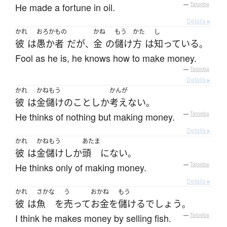
He made a fortune in oil.
—
Tatoeba
Details ▸
かれ
おろかもの
かね
もう
かた
し
彼
は
愚か者
だ
が
金
の
儲け
方
は
知っている
、
。
Fool as he is, he knows how to make money.
—
Tatoeba
Details ▸
かれ
かねもう
かんが
彼
は
金儲け
の
こと
しか
考えない
。
He thinks of nothing but making money.
—
Tatoeba
Details ▸
かれ
かねもう
あたま
彼
は
金儲け
しか
頭
に
ない
。
He thinks only of making money.
—
Tatoeba
Details ▸
かれ
さかな
う
おかね
もう
彼
は
魚
を
売って
お金
を
儲ける
でしょう
。
I think he makes money by selling fish.
—
Tatoeba