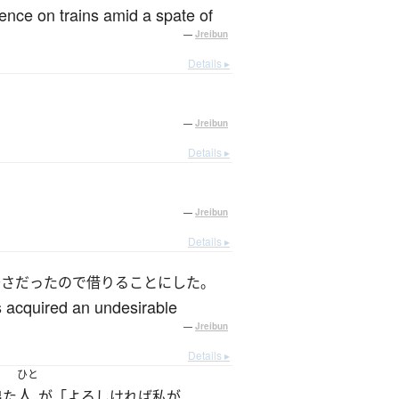
ence on trains amid a spate of
—
Jreibun
Details ▸
—
Jreibun
Details ▸
—
Jreibun
Details ▸
安さだったので借りることにした。
as acquired an undesirable
—
Jreibun
Details ▸
ひと
人
出た
が「よろしければ私が