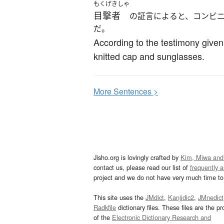
もくげきしゃ
目撃者
の証言によると、コンビ
だ。
According to the testimony given
knitted cap and sunglasses.
More
S
entences >
Jisho.org is lovingly crafted by
Kim, Miwa and
contact us, please read our list of
frequently 
project and we do not have very much time to 
This site uses the
JMdict
,
Kanjidic2
,
JMnedict
Radkfile
dictionary files. These files are the pr
of the
Electronic Dictionary Research and