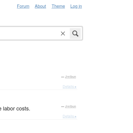
Forum
About
Theme
Log in
—
Jreibun
Details ▸
 labor costs.
—
Jreibun
Details ▸