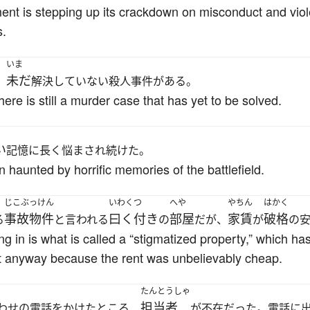
ent is stepping up its crackdown on misconduct and viol
s.
いま
未だ
、
解決していない殺人事件がある。
here is still a murder case that has yet to be solved.
い
記憶に長く悩まされ続けた。
 haunted by horrific memories of the battlefield.
じこぶっけん
いわくつ
へや
やちん
はかく
事故物件
曰く付き
部屋
家賃
破格
る
と言われる
の
だが、
が
の
ng in is what is called a “stigmatized property,” which h
t it anyway because the rent was unbelievably cheap.
たんとうしゃ
担当者
わせの電話をかけたところ、
が不在だった。電話に