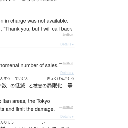
 in charge was not available.
 “Thank you, but I will call back
—
Jreibun
Details ▸
henomenal number of sales.
—
Jreibun
Details ▸
んすう
ていげん
きょくげんか
とう
件数
低減
局限化
等
の
と被害の
itan areas, the Tokyo
ts and limit the damage.
—
Jreibun
Details ▸
しんりょう
い