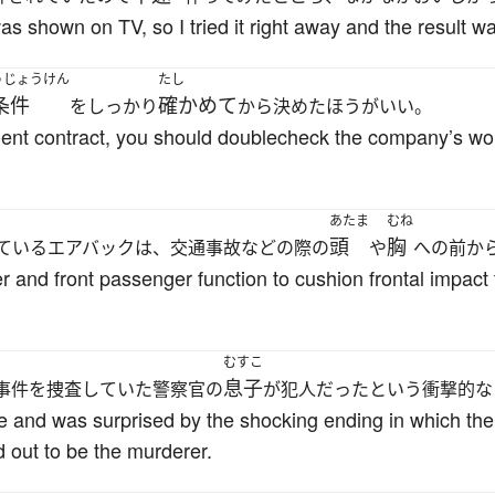
s shown on TV, so I tried it right away and the result wa
うじょうけん
たし
条件
確かめて
をしっかり
から決めたほうがいい。
nt contract, you should doublecheck the company’s wor
あたま
むね
頭
胸
ているエアバックは、交通事故などの際の
や
への前か
ver and front passenger function to cushion frontal impact
むすこ
息子
事件を捜査していた警察官の
が犯人だったという衝撃的な
and was surprised by the shocking ending in which the s
d out to be the murderer.