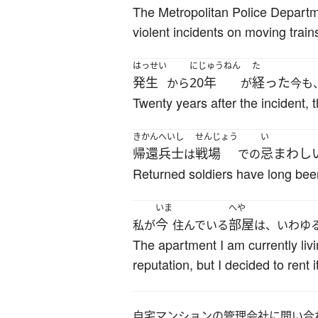
The Metropolitan Police Departm
violent incidents on moving train
はっせい
にじゅうねん
た
発生
20年
経った
から
が
今も
Twenty years after the incident, t
きかんへいし
せんじょう
い
帰還兵士
戦場
忌まわし
は
での
Returned soldiers have long been
いま
へや
今
部屋
私が
住んでいる
は、いわゆ
The apartment I am currently livi
reputation, but I decided to ren
自宅マンションの管理会社に問い合