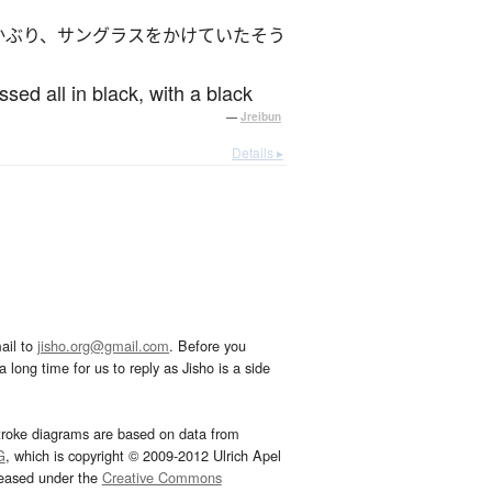
かぶり、サングラスをかけていたそう
ed all in black, with a black
—
Jreibun
Details ▸
ail to
jisho.org@gmail.com
. Before you
 long time for us to reply as Jisho is a side
troke diagrams are based on data from
G
, which is copyright © 2009-2012 Ulrich Apel
leased under the
Creative Commons