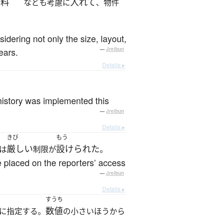
新料
入れて
なども考慮に
、物件
dering not only the size, layout,
ears.
—
Jreibun
Details ▸
 history was implemented this
—
Jreibun
Details ▸
きび
もう
厳しい
設けられた
は
制限が
。
e placed on the reporters’ access
—
Jreibun
Details ▸
すうち
数値
に指定する。
の小さいほうから