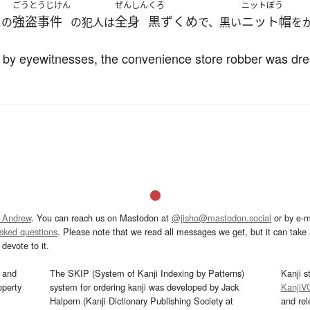
ごうとうじけん
ぜんしん
くろ
ニットぼう
強盗事件
全身
黒ずくめ
ニット帽
ニの
の犯人は
で、黒い
を
 by eyewitnesses, the convenience store robber was dress
 Andrew
. You can reach us on Mastodon at
@jisho@mastodon.social
or by e-m
asked questions
. Please note that we read all messages we get, but it can take a
devote to it.
and
The SKIP (System of Kanji Indexing by Patterns)
Kanji s
operty
system for ordering kanji was developed by Jack
KanjiV
Halpern (Kanji Dictionary Publishing Society at
and re