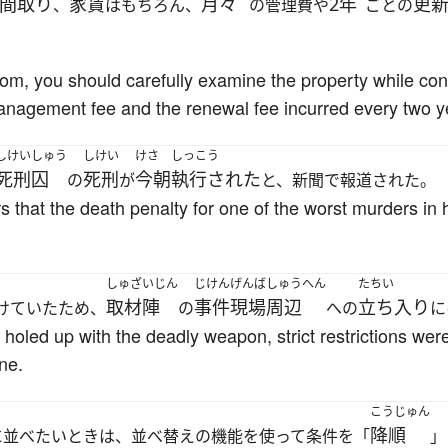
間取り
家賃
月々
2年
更
、
はもちろん、
の管理費や
ごとの
om, you should carefully examine the property while consi
management fee and the renewal fee incurred every two y
しけいしゅう
しけい
けさ
しっこう
死刑囚
死刑
今朝
執行された
の
が
と、新聞で報道された。
s that the death penalty for one of the worst murders in
しゅざいじん
じけんげんば
しゅうへん
たちい
取材陣
事件現場
周辺
立ち入り
けていたため、
の
への
に
 holed up with the deadly weapon, strict restrictions wer
ne.
こうじゅん
降順
に並べたいときは、並べ替えの機能を使って条件を「
」