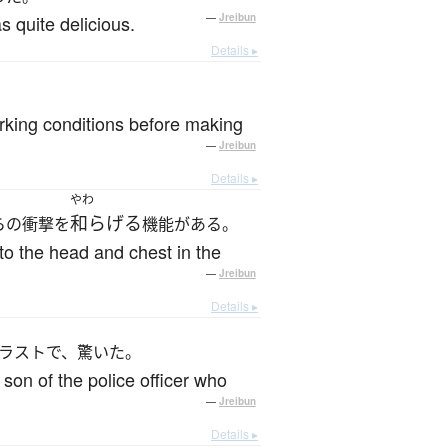
s quite delicious.
—
Jreibun
Details ▸
king conditions before making
—
Jreibun
Details ▸
やわ
和らげる
らの衝撃を
機能がある。
 to the head and chest in the
—
Jreibun
Details ▸
ラストで、驚いた。
on of the police officer who
—
Jreibun
Details ▸