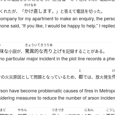
かけなお
かけ直します
くれたが、「
。」と答えて電話を切った。
mpany for my apartment to make an enquiry, the person
 said, “If you like, I would be happy to help.” I replied,
み
きょういてき
うりあ
味な
驚異的な
売り上げ
小説が、
を記録することがある。
 particular major incident in the plot line records a p
と
け
都
での火災原因として問題となっているため、
では、放火発生
on have become problematic causes of fires in Metropol
idering measures to reduce the number of arson inciden
まど
やちん
つきづき
にねん
こう