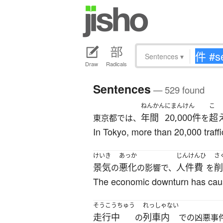
Sentences
▾
Draw
Radicals
Sentences
— 529 found
ねんかん
にまんけん
こ
年間
20,000件
超
東京都では、
を
In Tokyo, more than 20,000 traffi
けいき
あっか
じんけんひ
さ
景気
悪化
人件費
削
の
の影響で、
を
The economic downturn has cause
そうこうちゅう
れっしゃない
走行中
列車内
の
での凶悪事