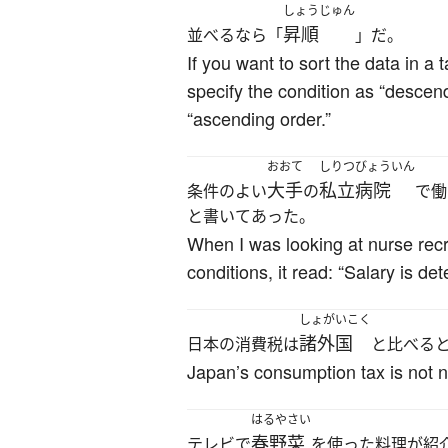
しょうじゅん
昇順
並べるなら「
」だ。
If you want to sort the data in a
specify the condition as “descend
“ascending order.”
おおて
しりつびょういん
大手
私立病院
条件のよい
の
で働
と書いてあった。
When I was looking at nurse recr
conditions, it read: “Salary is d
しょがいこく
諸外国
日本の消費税は
と比べる
Japan’s consumption tax is not 
はるやさい
春野菜
テレビで
を使った料理が紹