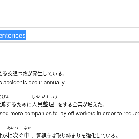
える
交通事故が発生している。
c accidents occur annually.
くげん
じんいんせいり
減する
人員整理
ために
をする企業が増えた。
d more companies to lay off workers in order to reduce
あいつ
なか
相次ぐ
中
件が
、警視庁は取り締まりを強化している。