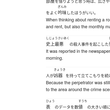
部屋
を借りようと思う時は、広さや
ぎんみ
吟味
をよく
したほうがいい。
When thinking about renting a ro
and rent, but also the monthly 
しじょうさいあく
史上最悪
の殺人事件を起こした
It was reported in the newspaper
morning.
きょうき
凶器
人が
を持って立てこもりを続
Because the perpetrator was still
to the area around the crime sce
ひょう
すうち
表
値
のデータを数
の大きい順