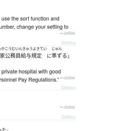
, use the sort function and
number, change your setting to
—
Jreibun
Details ▸
っかこうむいんきゅうよきてい
じゅん
家公務員給与規定
準ずる
に
」
 private hospital with good
ersonnel Pay Regulations.”
—
Jreibun
Details ▸
—
Jreibun
Details ▸
った。