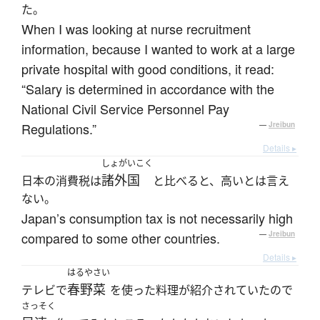
た。
When I was looking at nurse recruitment
information, because I wanted to work at a large
private hospital with good conditions, it read:
“Salary is determined in accordance with the
National Civil Service Personnel Pay
Regulations.”
—
Jreibun
Details ▸
しょがいこく
諸外国
日本の消費税は
と比べると、高いとは言え
ない。
Japan’s consumption tax is not necessarily high
compared to some other countries.
—
Jreibun
Details ▸
はるやさい
春野菜
テレビで
を使った料理が紹介されていたので
さっそく