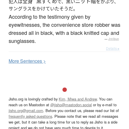
全身
黒ずくめ
ニット帽
犯人は
で、黒い
をかぶり、
サングラスをかけていたそうだ。
According to the testimony given by
eyewitnesses, the convenience store robber was
dressed all in black, with a black knitted cap and
sunglasses.
—
Jreibun
Details ▸
More
S
entences >
Jisho.org is lovingly crafted by
Kim, Miwa and Andrew
. You can
reach us on Mastodon at
@jisho@mastodon.social
or by e-mail to
jisho.org@gmail.com
. Before you contact us, please read our list of
frequently asked questions
. Please note that we read all messages
we get, but it can take a long time for us to reply as Jisho is a side
project and we do not have very much time to devote to it.