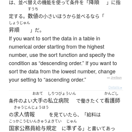
降順
は、並べ替えの機能を使って条件を「
」に指
すうち
数値
定する。
の小さいほうから並べるなら「
しょうじゅん
昇順
」だ。
If you want to sort the data in a table in
numerical order starting from the highest
number, use the sort function and specify the
condition as “descending order.” If you want to
sort the data from the lowest number, change
your setting to “ascending order.”
—
Jreibun
Details ▸
おおて
しりつびょういん
かんごし
大手
私立病院
看護師
条件のよい
の
で働きたくて
きゅうじんじょうほう
求人情報
の
を見ていたら、「給料は
こっかこうむいんきゅうよきてい
じゅん
国家公務員給与規定
準ずる
に
」と書いてあっ