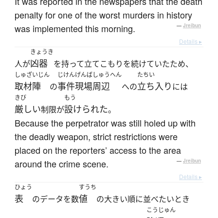
It was reported in the newspapers that the death
penalty for one of the worst murders in history
was implemented this morning.
—
Jreibun
Details ▸
きょうき
凶器
人が
を持って立てこもりを続けていたため、
しゅざいじん
じけんげんば
しゅうへん
たちい
取材陣
事件現場
周辺
立ち入り
の
への
には
きび
もう
厳しい
設けられた
制限が
。
Because the perpetrator was still holed up with
the deadly weapon, strict restrictions were
placed on the reporters’ access to the area
around the crime scene.
—
Jreibun
Details ▸
ひょう
すうち
表
値
のデータを数
の大きい順に並べたいとき
こうじゅん