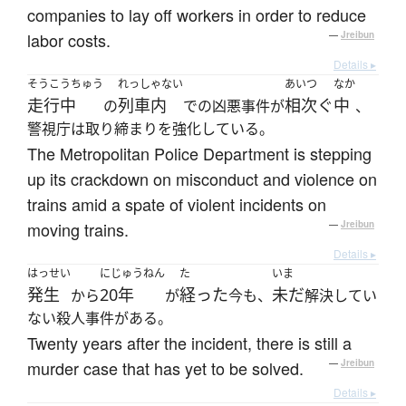
companies to lay off workers in order to reduce
labor costs.
—
Jreibun
Details ▸
そうこうちゅう
れっしゃない
あいつ
なか
走行中
列車内
相次ぐ
中
の
での凶悪事件が
、
警視庁は取り締まりを強化している。
The Metropolitan Police Department is stepping
up its crackdown on misconduct and violence on
trains amid a spate of violent incidents on
moving trains.
—
Jreibun
Details ▸
はっせい
にじゅうねん
た
いま
発生
20年
経った
未だ
から
が
今も、
解決してい
ない殺人事件がある。
Twenty years after the incident, there is still a
murder case that has yet to be solved.
—
Jreibun
Details ▸