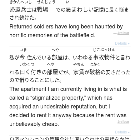
きかんへいし
せんじょう
い
帰還兵士
戦場
忌まわしい
は
での
記憶に長く悩ま
され続けた。
Returned soldiers have long been haunted by
horrific memories of the battlefield.
—
Jreibun
Details ▸
いま
へや
じこぶっけん
今
部屋
事故物件
私が
住んでいる
は、いわゆる
と言わ
いわくつ
へや
やちん
はかく
曰く付き
部屋
家賃
破格
れる
の
だが、
が
の安さだった
ので借りることにした。
The apartment I am currently living in is what is
called a “stigmatized property,” which has
acquired an undesirable reputation, but I
decided to rent it anyway because the rent was
unbelievably cheap.
—
Jreibun
Details ▸
自宅マンションの管理会社に問い合わせの電話をかけ