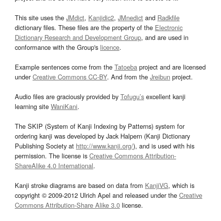
This site uses the
JMdict
,
Kanjidic2
,
JMnedict
and
Radkfile
dictionary files. These files are the property of the
Electronic
Dictionary Research and Development Group
, and are used in
conformance with the Group's
licence
.
Example sentences come from the
Tatoeba
project and are licensed
under
Creative Commons CC-BY
. And from the
Jreibun
project.
Audio files are graciously provided by
Tofugu’s
excellent kanji
learning site
WaniKani
.
The SKIP (System of Kanji Indexing by Patterns) system for
ordering kanji was developed by Jack Halpern (Kanji Dictionary
Publishing Society at
http://www.kanji.org/
), and is used with his
permission. The license is
Creative Commons Attribution-
ShareAlike 4.0 International
.
Kanji stroke diagrams are based on data from
KanjiVG
, which is
copyright © 2009-2012 Ulrich Apel and released under the
Creative
Commons Attribution-Share Alike 3.0
license.