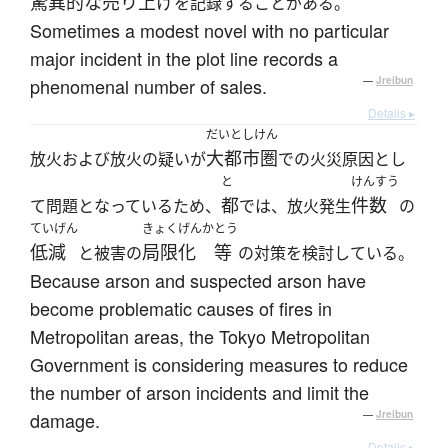
驚異的な
売り上げ
を記録することがある。
Sometimes a modest novel with no particular
major incident in the plot line records a
phenomenal number of sales.
—
Jreibun
Details ▸
だいとしけん
大都市圏
放火および放火の疑いが
での火災原因とし
と
けんすう
都
件数
て問題となっているため、
では、放火発生
の
ていげん
きょくげんか
とう
低減
局限化
等
と被害の
の対策を検討している。
Because arson and suspected arson have
become problematic causes of fires in
Metropolitan areas, the Tokyo Metropolitan
Government is considering measures to reduce
the number of arson incidents and limit the
damage.
—
Jreibun
Details ▸