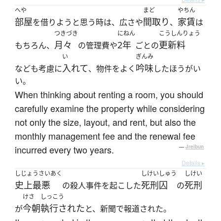
へや
まど
やちん
部屋
間取り
家賃
を借りようと思う時は、広さや
、
は
つきづき
にねん
こうしんりょう
月々
2年
更新料
もちろん、
の管理費や
ごとの
い
ぎんみ
入れて
吟味
なども考慮に
、物件をよく
したほうがい
い。
When thinking about renting a room, you should
carefully examine the property while considering
not only the size, layout, and rent, but also the
monthly management fee and the renewal fee
incurred every two years.
—
Jreibun
Details ▸
しじょうさいあく
しけいしゅう
しけい
史上最悪
死刑囚
死刑
の殺人事件を起こした
の
けさ
しっこう
今朝
執行された
が
と、新聞で報道された。