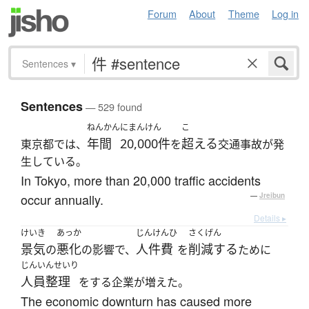
Forum
About
Theme
Log in
Sentences
▾
Sentences
— 529 found
ねんかん
にまんけん
こ
年間
20,000件
超える
東京都では、
を
交通事故が発
生している。
In Tokyo, more than 20,000 traffic accidents
occur annually.
—
Jreibun
Details ▸
けいき
あっか
じんけんひ
さくげん
景気
悪化
人件費
削減する
の
の影響で、
を
ために
じんいんせいり
人員整理
をする企業が増えた。
The economic downturn has caused more