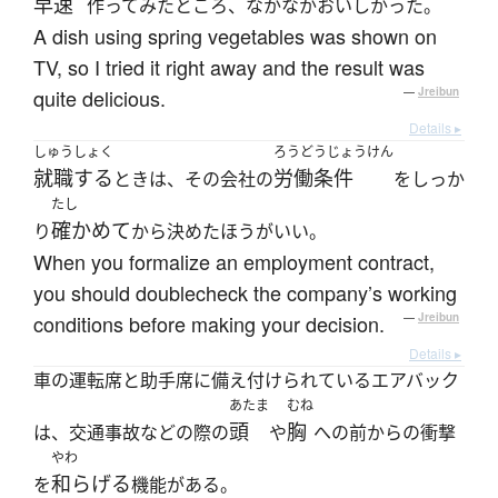
早速
作ってみたところ、なかなかおいしかった。
A dish using spring vegetables was shown on
TV, so I tried it right away and the result was
quite delicious.
—
Jreibun
Details ▸
しゅうしょく
ろうどうじょうけん
就職する
労働条件
ときは、その会社の
をしっか
たし
確かめて
り
から決めたほうがいい。
When you formalize an employment contract,
you should doublecheck the company’s working
conditions before making your decision.
—
Jreibun
Details ▸
車の運転席と助手席に備え付けられているエアバック
あたま
むね
頭
胸
は、交通事故などの際の
や
への前からの衝撃
やわ
和らげる
を
機能がある。