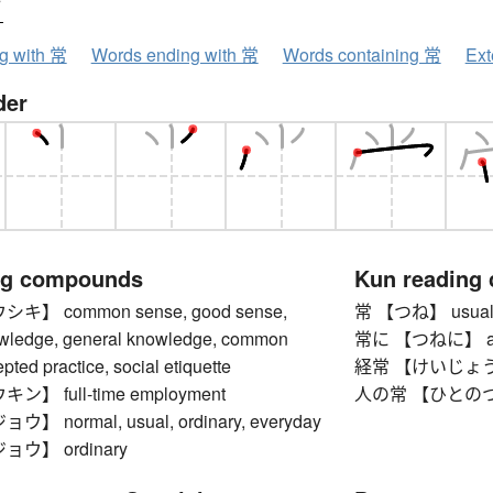
ウ
ng with 常
Words ending with 常
Words containing 常
Ext
der
ng compounds
Kun reading
】 common sense, good sense,
常 【つね】 usual st
ledge, general knowledge, common
常に 【つねに】 alwa
epted practice, social etiquette
経常 【けいじょう】 
】 full-time employment
人の常 【ひとのつね】
 normal, usual, ordinary, everyday
ウ】 ordinary