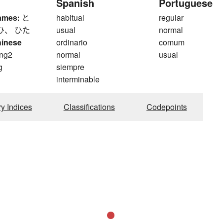
Spanish
Portuguese
ames:
と
habitual
regular
ひ、 ひた
usual
normal
hinese
ordinario
comum
ng2
normal
usual
g
siempre
interminable
ry Indices
Classifications
Codepoints