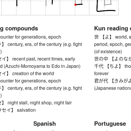
ng compounds
Kun reading
ter for generations, epoch
世 【よ】 world, socie
tury, era, of the century (e.g. fight
period, epoch, gen
)
(of existence)
ecent past, recent times, early
世の中 【よのなか】 soc
d (Azuchi-Momoyama to Edo in Japan)
千代 【ちよ】 thousan
creation of the world
forever
ter for generations, epoch
君が代 【きみがよ】 Im
tury, era, of the century (e.g. fight
(Japanese nation
)
ht stall, night shop, night fair
イ】 salvation
Spanish
Portuguese