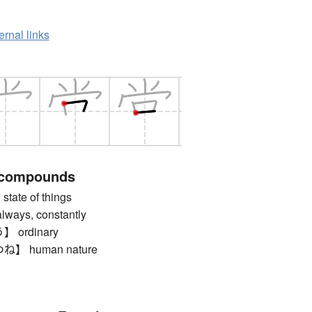
ernal links
 compounds
ate of things
ys, constantly
ordinary
 human nature