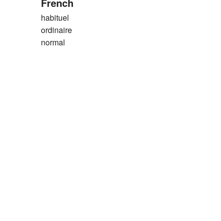
French
habituel
ordinaire
normal