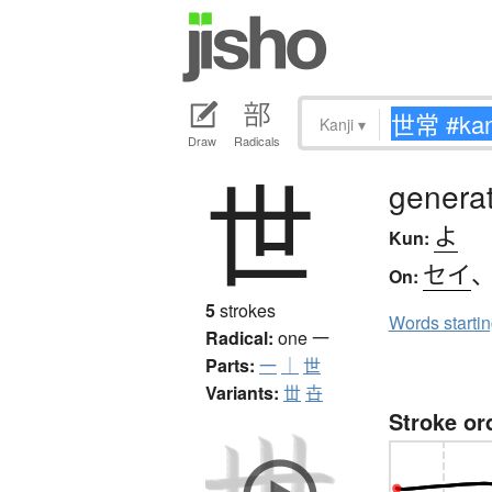
Kanji
▾
Draw
Radicals
世
generat
よ
Kun:
セイ
On:
5
strokes
Words starti
Radical:
one
一
Parts:
一
｜
世
Variants:
丗
卋
Stroke or