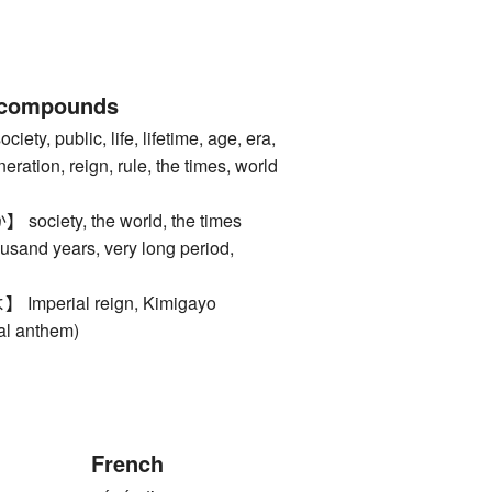
 compounds
ty, public, life, lifetime, age, era,
eration, reign, rule, the times, world
iety, the world, the times
d years, very long period,
perial reign, Kimigayo
al anthem)
French