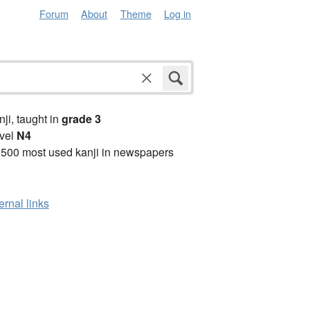
Forum
About
Theme
Log in
anji, taught in
grade 3
vel
N4
2500 most used kanji in newspapers
ernal links