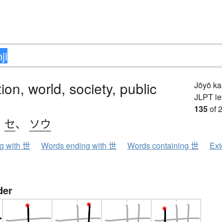
ion, world, society, public
Jōyō k
JLPT le
135
of 
、
セ
、
ソウ
ng with 世
Words ending with 世
Words containing 世
Ext
der