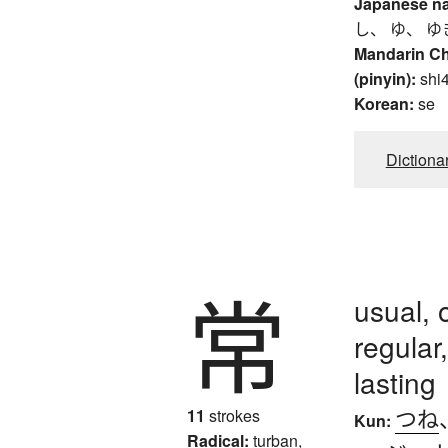
Japanese n
し、 ゆ、 ゆ
Mandarin C
(pinyin):
shi
Korean:
se
Dictiona
常
usual, 
regular
lasting
つね
11
strokes
Kun:
Radical:
turban,