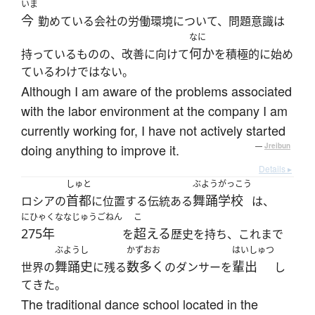
いま
今
勤めている会社の労働環境について、問題意識は
なに
何か
持っているものの、改善に向けて
を積極的に始め
ているわけではない。
Although I am aware of the problems associated
with the labor environment at the company I am
currently working for, I have not actively started
doing anything to improve it.
—
Jreibun
Details ▸
しゅと
ぶようがっこう
首都
舞踊学校
ロシアの
に位置する伝統ある
は、
にひゃくななじゅうごねん
こ
275年
超える
を
歴史を持ち、これまで
ぶようし
かずおお
はいしゅつ
舞踊史
数多く
輩出
世界の
に残る
のダンサーを
し
てきた。
The traditional dance school located in the