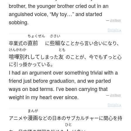
brother, the younger brother cried out in an
anguished voice, “My toy…” and started
sobbing.
—
Jreibun
Details ▸
ちょくぜん
ささい
直前
些細な
卒業式の
に
ことから言い合いになり、
けんかわか
とも
喧嘩別れして
友
しまった
のことが、今でもずっと心
に引っ掛かっている。
I had an argument over something trivial with a
friend just before graduation, and we parted
ways on bad terms. I’ve been carrying that
weight in my heart ever since.
—
Jreibun
Details ▸
まんが
漫画
アニメや
などの日本のサブカルチャーに関心を持
ひと