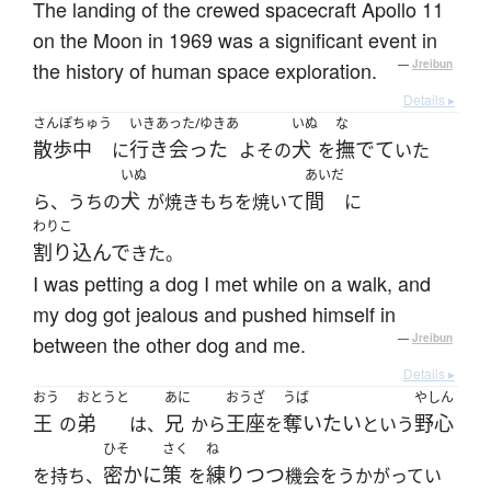
The landing of the crewed spacecraft Apollo 11
on the Moon in 1969 was a significant event in
the history of human space exploration.
—
Jreibun
Details ▸
さんぽちゅう
いきあった/ゆきあ
いぬ
な
散歩中
行き会った
犬
撫でて
に
よその
を
いた
いぬ
あいだ
犬
間
ら、うちの
が焼きもちを焼いて
に
わりこ
割り込んで
きた。
I was petting a dog I met while on a walk, and
my dog got jealous and pushed himself in
between the other dog and me.
—
Jreibun
Details ▸
おう
おとうと
あに
おうざ
うば
やしん
王
弟
兄
王座
奪いたい
野心
の
は、
から
を
という
ひそ
さく
ね
密かに
策
練りつつ
を持ち、
を
機会をうかがってい