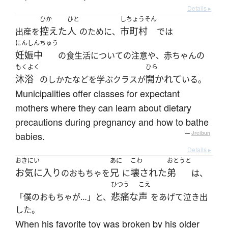
Details ▸
ひか
ひと
しちょうそん
控えた
人
市町村
出産を
のために、
では
にんしんちゅう
妊娠中
の食生活についての注意や、赤ちゃんの
もくよく
ひら
沐浴
開かれて
のしかたなどを学ぶクラスが
いる。
Municipalities offer classes for expectant
mothers where they can learn about dietary
precautions during pregnancy and how to bathe
babies.
—
Jreibun
Details ▸
おきにい
あに
こわ
おとうと
お気に入り
兄
壊された
弟
のおもちゃを
に
は、
ひつう
こえ
悲痛な
声
「僕のおもちゃが…」と、
をあげて泣き出
した。
When his favorite toy was broken by his older