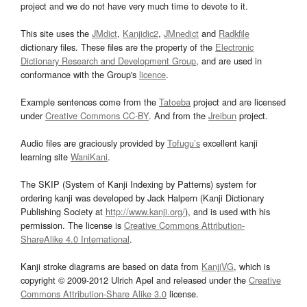
project and we do not have very much time to devote to it.
This site uses the
JMdict
,
Kanjidic2
,
JMnedict
and
Radkfile
dictionary files. These files are the property of the
Electronic
Dictionary Research and Development Group
, and are used in
conformance with the Group's
licence
.
Example sentences come from the
Tatoeba
project and are licensed
under
Creative Commons CC-BY
. And from the
Jreibun
project.
Audio files are graciously provided by
Tofugu’s
excellent kanji
learning site
WaniKani
.
The SKIP (System of Kanji Indexing by Patterns) system for
ordering kanji was developed by Jack Halpern (Kanji Dictionary
Publishing Society at
http://www.kanji.org/
), and is used with his
permission. The license is
Creative Commons Attribution-
ShareAlike 4.0 International
.
Kanji stroke diagrams are based on data from
KanjiVG
, which is
copyright © 2009-2012 Ulrich Apel and released under the
Creative
Commons Attribution-Share Alike 3.0
license.