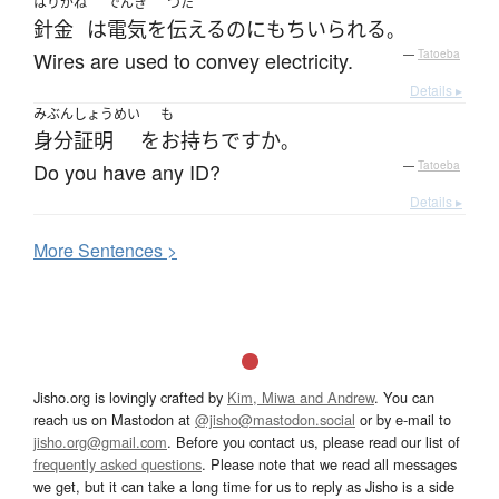
はりがね
でんき
つた
針金
は
電気
を
伝える
のに
もちいられる
。
Wires are used to convey electricity.
—
Tatoeba
Details ▸
みぶんしょうめい
も
身分証明
を
お持ち
ですか
。
Do you have any ID?
—
Tatoeba
Details ▸
More
S
entences >
Jisho.org is lovingly crafted by
Kim, Miwa and Andrew
. You can
reach us on Mastodon at
@jisho@mastodon.social
or by e-mail to
jisho.org@gmail.com
. Before you contact us, please read our list of
frequently asked questions
. Please note that we read all messages
we get, but it can take a long time for us to reply as Jisho is a side