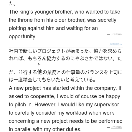
た。
The king’s younger brother, who wanted to take
the throne from his older brother, was secretly
plotting against him and waiting for an
opportunity.
—
Jreibun
Details ▸
社内で新しいプロジェクトが始まった。協力を求めら
れれば、もちろん協力するのにやぶさかではない。た
た
他
だ、並行する
の業務との仕事量のバランスを上司に
は一度精査してもらいたいと考えている。
A new project has started within the company. If
asked to cooperate, I would of course be happy
to pitch in. However, I would like my supervisor
to carefully consider my workload when work
concerning a new project needs to be performed
in parallel with my other duties.
—
Jreibun