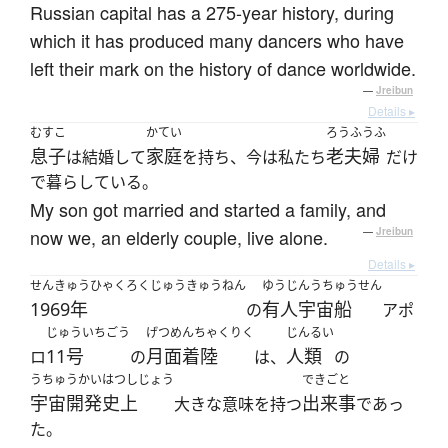
Russian capital has a 275-year history, during
which it has produced many dancers who have
left their mark on the history of dance worldwide.
—
Jreibun
Details ▸
むすこ
かてい
ろうふうふ
息子
家庭
老夫婦
は結婚して
を持ち、今は私たち
だけ
で暮らしている。
My son got married and started a family, and
now we, an elderly couple, live alone.
—
Jreibun
Details ▸
せんきゅうひゃくろくじゅうきゅうねん
ゆうじんうちゅうせん
1969年
有人宇宙船
の
アポ
じゅういちごう
げつめんちゃくりく
じんるい
11号
月面着陸
人類
ロ
の
は、
の
うちゅうかいはつしじょう
できごと
宇宙開発史上
出来事
大きな意味を持つ
であっ
た。