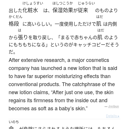
けしょうすい
ほしつこうか
じゅうらい
化粧水
保湿効果
従来
出した
は、
が
のものより
かくだん
はだ
格段
肌
に高いらしい。一度使用しただけで
は内側
は
はだ
張り
肌
から
を取り戻し、「まるで赤ちゃんの
のよう
にもちもちになる」というのがキャッチコピーだそう
だ。
After extensive research, a major cosmetics
company has launched a new lotion that is said
to have far superior moisturizing effects than
conventional products. The catchphrase of the
new lotion claims, “After just one use, the skin
regains its firmness from the inside out and
becomes as soft as a baby’s skin.”
—
Jreibun
Details ▸
いのち
命