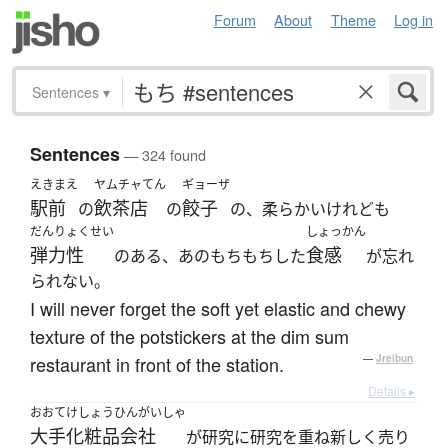
Forum
About
Theme
Log in
Sentences
▾
Sentences
— 324 found
えきまえ
ヤムチャてん
ギョーザ
駅前
飲茶店
餃子
の
の
の、柔らかいけれども
だんりょくせい
しょっかん
弾力性
食感
のある、あのもちもちした
が忘れ
られない。
I will never forget the soft yet elastic and chewy
texture of the potstickers at the dim sum
restaurant in front of the station.
—
Jreibun
Details ▸
おおて
けしょうひんがいしゃ
大手
化粧品会社
が研究に研究を重ね新しく売り