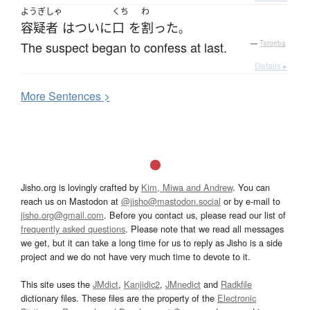
ようぎしゃ
くち
わ
容疑者
は
ついに
口
を
割った
。
The suspect began to confess at last.
—
Tatoeba
Details ▸
More
S
entences >
Jisho.org is lovingly crafted by
Kim, Miwa and Andrew
. You can
reach us on Mastodon at
@jisho@mastodon.social
or by e-mail to
jisho.org@gmail.com
. Before you contact us, please read our list of
frequently asked questions
. Please note that we read all messages
we get, but it can take a long time for us to reply as Jisho is a side
project and we do not have very much time to devote to it.
This site uses the
JMdict
,
Kanjidic2
,
JMnedict
and
Radkfile
dictionary files. These files are the property of the
Electronic