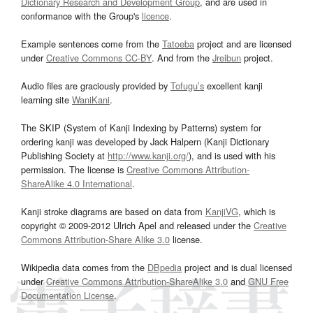
Dictionary Research and Development Group
, and are used in
conformance with the Group's
licence
.
Example sentences come from the
Tatoeba
project and are licensed
under
Creative Commons CC-BY
. And from the
Jreibun
project.
Audio files are graciously provided by
Tofugu’s
excellent kanji
learning site
WaniKani
.
The SKIP (System of Kanji Indexing by Patterns) system for
ordering kanji was developed by Jack Halpern (Kanji Dictionary
Publishing Society at
http://www.kanji.org/
), and is used with his
permission. The license is
Creative Commons Attribution-
ShareAlike 4.0 International
.
Kanji stroke diagrams are based on data from
KanjiVG
, which is
copyright © 2009-2012 Ulrich Apel and released under the
Creative
Commons Attribution-Share Alike 3.0
license.
Wikipedia data comes from the
DBpedia
project and is dual licensed
under
Creative Commons Attribution-ShareAlike 3.0
and
GNU Free
Documentation License
.