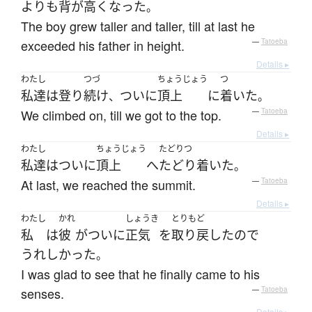
よりも
背が高く
なった
。
The boy grew taller and taller, till at last he
exceeded his father in height.
—
Tatoeba
Details ▸
わたし
つづ
ちょうじょう
つ
私達
は
登り
続け
ついに
頂上
に
着いた
、
。
We climbed on, till we got to the top.
—
Tatoeba
Details ▸
わたし
ちょうじょう
たどりつ
私達
は
ついに
頂上
へ
たどり着いた
。
At last, we reached the summit.
—
Tatoeba
Details ▸
わたし
かれ
しょうき
とりもど
私
は
彼
が
ついに
正気
を
取り戻した
ので
うれしかった
。
I was glad to see that he finally came to his
senses.
—
Tatoeba
Details ▸