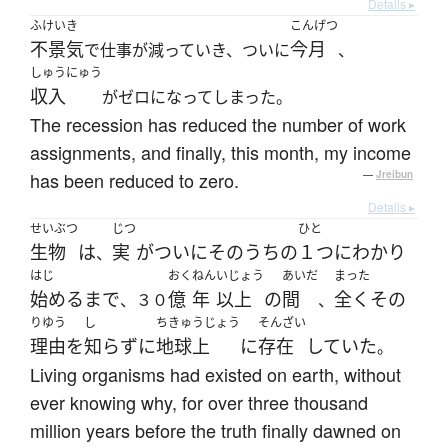
Details ▸
ふけいき
こんげつ
不景気
今月
で仕事が減っていき、ついに
、
しゅうにゅう
収入
がゼロになってしまった。
The recession has reduced the number of work
assignments, and finally, this month, my income
has been reduced to zero.
—
Jreibun
Details ▸
せいぶつ
じつ
ひと
生物
は
実
が
ついに
その
うちの
１つ
に
わかり
、
はじ
おく
ねん
いじょう
あいだ
まった
始める
まで
億
年
以上
の
間
全く
その
、３０
、
りゆう
し
ちきゅうじょう
そんざい
理由
を
知らず
に
地球上
に
存在
していた
。
Living organisms had existed on earth, without
ever knowing why, for over three thousand
million years before the truth finally dawned on