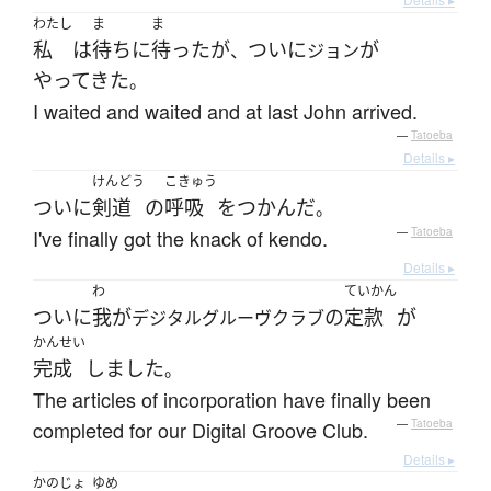
わたし
ま
ま
私
は
待ち
に
待った
が
ついに
が
、
ジョン
やってきた
。
I waited and waited and at last John arrived.
—
Tatoeba
Details ▸
けんどう
こきゅう
ついに
剣道
の
呼吸
を
つかんだ
。
I've finally got the knack of kendo.
—
Tatoeba
Details ▸
わ
ていかん
ついに
我が
の
定款
が
デジタルグルーヴクラブ
かんせい
完成
しました
。
The articles of incorporation have finally been
completed for our Digital Groove Club.
—
Tatoeba
Details ▸
かのじょ
ゆめ