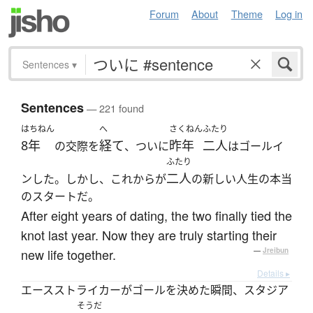
Forum
About
Theme
Log in
Sentences
▾
Sentences
— 221 found
はちねん
へ
さくねん
ふたり
8年
経て
昨年
二人
の交際を
、ついに
はゴールイ
ふたり
二人
ンした。しかし、これからが
の新しい人生の本当
のスタートだ。
After eight years of dating, the two finally tied the
knot last year. Now they are truly starting their
new life together.
—
Jreibun
Details ▸
エースストライカーがゴールを決めた瞬間、スタジア
そうだ