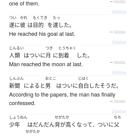
one of them.
—
Tatoeba
Details ▸
つい
かれ
もくてき
たっ
遂に
彼
は
目的
を
達した
。
He reached his goal at last.
—
Tatoeba
Details ▸
じんるい
つき
とうちゃく
人類
は
ついに
月
に
到着
した
。
Man reached the moon at last.
—
Tatoeba
Details ▸
しんぶん
おとこ
じはく
新聞
によると
男
は
ついに
自白
した
そうだ
。
According to the papers, the man has finally
confessed.
—
Tatoeba
Details ▸
しょうねん
せがたか
ちち
少年
は
だんだん
背が高く
なって
ついに
父
、
せがたか