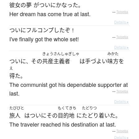
彼女の
夢
が
ついに
かなった
。
Her dream has come true at last.
—
Tatoeba
Details ▸
ついに
フルコンプ
した
ぞ
！
I've finally got the whole set!
—
Tatoeba
Details ▸
きょうさんしゅぎしゃ
みかた
ついに
その
共産主義者
は
手づよい
味方
を
、
え
得た
。
The communist got his dependable supporter at
last.
—
Tatoeba
Details ▸
たびびと
もくてきち
たどりつ
旅人
は
ついに
その
目的地
に
たどり着いた
。
The traveler reached his destination at last.
—
Tatoeba
Details ▸