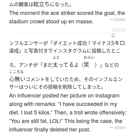
総立ち
ムの観客は
になった。
The moment the ace striker scored the goal, the
stadium crowd stood up en masse.
—
Jreibun
Details ▸
ご
5キロ
ンフルエンサーが「ダイエット成功！マイナス
達成」と写真付きでインスタグラムに投稿したとこ
ふと
わらい
太ってる
笑
ろ、アンチが「まだ
よ（
）」などの
こころな
心無い
コメントをしていたため、そのインフルエン
サーはついにその投稿を削除してしまった。
An influencer posted her picture on Instagram
along with remarks: “I have succeeded in my
diet. I lost 5 kilos.” Then, a troll wrote offensively:
“You are still fat, LOL!” This being the case, the
influencer finally deleted her post.
—
Jreibun