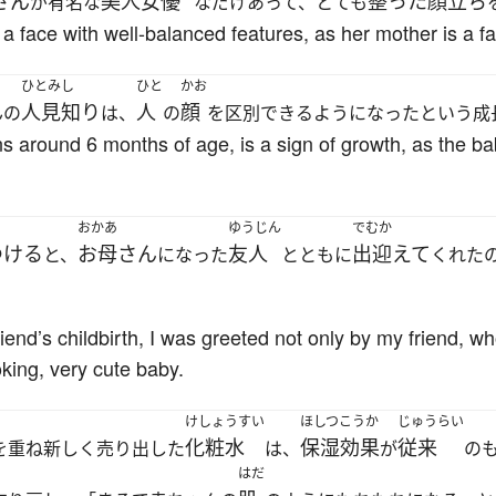
さん
美人女優
整った
顔立ち
が有名な
なだけあって、とても
 a face with well-balanced features, as her mother is a f
ひとみし
ひと
かお
人見知り
人
顔
んの
は、
の
を区別できるようになったという成
 around 6 months of age, is a sign of growth, as the bab
おかあ
ゆうじん
でむか
つける
お母さん
友人
出迎えて
と、
になった
とともに
くれた
riend’s childbirth, I was greeted not only by my friend,
king, very cute baby.
けしょうすい
ほしつこうか
じゅうらい
化粧水
保湿効果
従来
を重ね新しく売り出した
は、
が
の
はだ