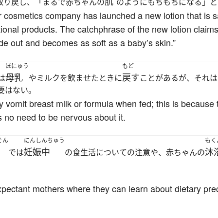
肌
取り戻し、「まるで赤ちゃんの
のようにもちもちになる」と
r cosmetics company has launched a new lotion that is sa
ional products. The catchphrase of the new lotion claims,
ide out and becomes as soft as a baby’s skin.”
ぼにゅう
もど
母乳
戻す
は
やミルクを飲ませたときに
ことがあるが、それは
要はない。
vomit breast milk or formula when fed; this is because t
s no need to be nervous about it.
そん
にんしんちゅう
もく
妊娠中
沐
では
の食生活についての注意や、赤ちゃんの
 expectant mothers where they can learn about dietary p