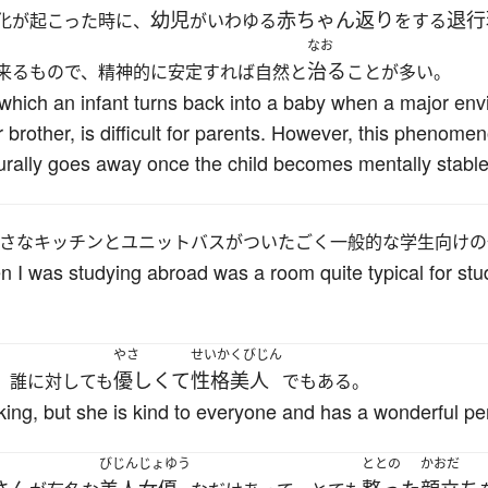
幼児
赤ちゃん返り
退行
化が起こった時に、
がいわゆる
をする
なお
治る
来るもので、精神的に安定すれば自然と
ことが多い。
hich an infant turns back into a baby when a major en
r brother, is difficult for parents. However, this phenomen
turally goes away once the child becomes mentally stable
さなキッチンとユニットバスがついたごく一般的な学生向けの
 I was studying abroad was a room quite typical for stu
やさ
せいかくびじん
優しくて
性格美人
、誰に対しても
でもある。
oking, but she is kind to everyone and has a wonderful per
びじんじょゆう
ととの
かおだ