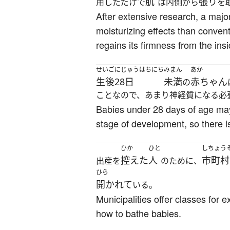
肌
張り
用しただけで
は内側から
を
After extensive research, a majo
moisturizing effects than convent
regains its firmness from the ins
せいご
にじゅうはちにち
みまん
あか
生後
28日
未満
赤ちゃん
の
ことなので、あまり神経質になる必
Babies under 28 days of age may 
stage of development, so there i
ひか
ひと
しちょう
控えた
人
市町村
出産を
のために、
ひら
開かれて
いる。
Municipalities offer classes for
how to bathe babies.