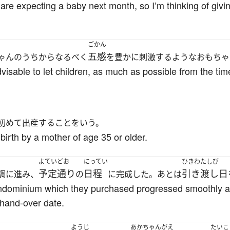
are expecting a baby next month, so I’m thinking of giv
ごかん
五感
ゃんのうちからなるべく
を豊かに刺激するようなおもちゃ
advisable to let children, as much as possible from the ti
初めて出産することをいう。
t birth by a mother of age 35 or older.
よていどお
にってい
ひきわたしび
予定通り
日程
引き渡し日
調に進み、
の
に完成した。あとは
ondominium which they purchased progressed smoothly 
e hand-over date.
ようじ
あかちゃんがえ
たいこ