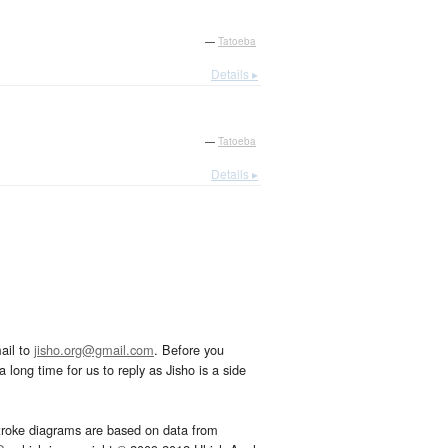
—
Tatoeba
Details ▸
—
Tatoeba
Details ▸
ail to
jisho.org@gmail.com
. Before you
 long time for us to reply as Jisho is a side
troke diagrams are based on data from