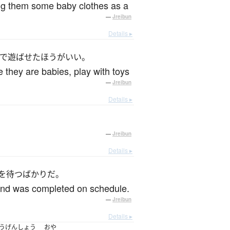
ing them some baby clothes as a
—
Jreibun
Details ▸
で遊ばせたほうがいい。
me they are babies, play with toys
—
Jreibun
Details ▸
—
Jreibun
Details ▸
を待つばかりだ。
and was completed on schedule.
—
Jreibun
Details ▸
うげんしょう
おや