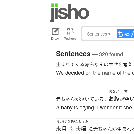
Sentences
▾
Draw
Radicals
Sentences
— 320 found
生まれてくる赤ちゃんの幸せを考え
We decided on the name of the c
おなか
す
お腹
空
赤ちゃんが泣いている。
が
A baby is crying. I wonder if she 
らいげつ
あねふうふ
来月
姉夫婦
に赤ちゃんが生まれ