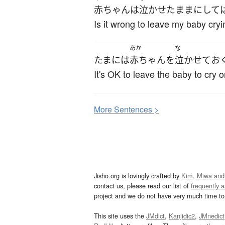
赤ちゃん
は
泣かせた
まま
に
して
Is it wrong to leave my baby cry
あか
な
たまに
は
赤ちゃん
を
泣かせて
お
It's OK to leave the baby to cry 
More
S
entences >
Jisho.org is lovingly crafted by
Kim, Miwa and
contact us, please read our list of
frequently 
project and we do not have very much time to 
This site uses the
JMdict
,
Kanjidic2
,
JMnedict