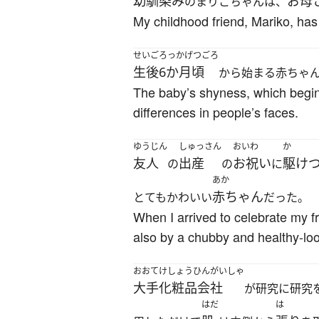
幼馴染み
お母
のまりこちゃんは、
My childhood friend, Mariko, has
せいご
ろっかげつごろ
生後
6か月頃
から始まる赤ちゃ
The baby’s shyness, which begins
differences in people’s faces.
ゆうじん
しゅっさん
おいわ
か
友人
出産
お祝い
駆け
の
の
に
あか
赤ちゃん
とてもかわいい
だった。
When I arrived to celebrate my f
also by a chubby and healthy-loo
おおて
けしょうひんがいしゃ
大手
化粧品会社
が研究に研究
はだ
は