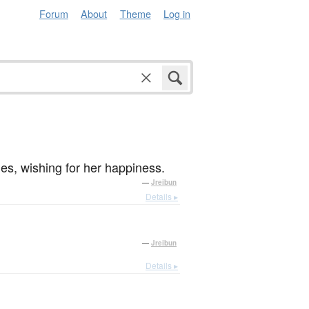
Forum
About
Theme
Log in
s, wishing for her happiness.
—
Jreibun
Details ▸
—
Jreibun
Details ▸
。