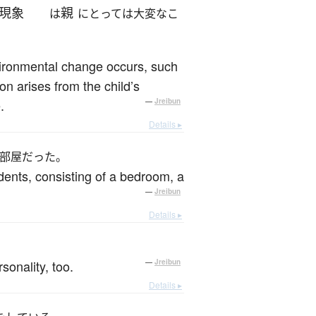
現象
親
は
にとっては大変なこ
vironmental change occurs, such
on arises from the child’s
.
—
Jreibun
Details ▸
部屋だった。
dents, consisting of a bedroom, a
—
Jreibun
Details ▸
sonality, too.
—
Jreibun
Details ▸