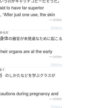
いうのがキャッチコピーだそうだ。
id to have far superior
 “After just one use, the skin
—
Jreibun
Details ▸
からだ
身体
の器官が未発達なために起こる
heir organs are at the early
—
Jreibun
Details ▸
よく
浴
のしかたなどを学ぶクラスが
recautions during pregnancy and
—
Jreibun
Details ▸