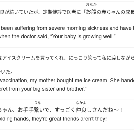
おなか
お腹
良が続いていたが、定期健診で医者に「
の赤ちゃんの成
 been suffering from severe morning sickness and have b
hen the doctor said, “Your baby is growing well.”
はアイスクリームを買ってくれ、にっこり笑って私に渡しなが
やいた。
vaccination, my mother bought me ice cream. She handed 
ret from your big sister and brother.”
つな
なかよ
ちゃん
お手手
繋いで
すっごく
仲良し
さん
だ
ね～
、
、
！
ing hands, they're great friends aren't they!