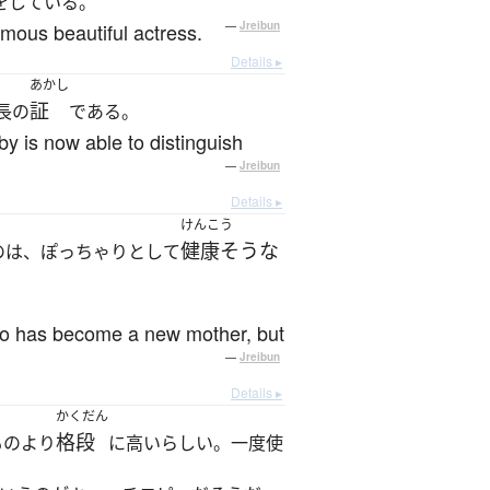
をしている。
amous beautiful actress.
—
Jreibun
Details ▸
あかし
証
長の
である。
y is now able to distinguish
—
Jreibun
Details ▸
けんこう
健康そうな
のは、ぽっちゃりとして
 who has become a new mother, but
—
Jreibun
Details ▸
かくだん
格段
ものより
に高いらしい。一度使