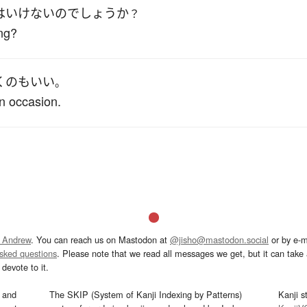
は
いけない
の
でしょうか
？
ing?
く
の
も
いい
。
on occasion.
 Andrew
. You can reach us on Mastodon at
@jisho@mastodon.social
or by e-m
asked questions
. Please note that we read all messages we get, but it can take a
devote to it.
and
The SKIP (System of Kanji Indexing by Patterns)
Kanji s