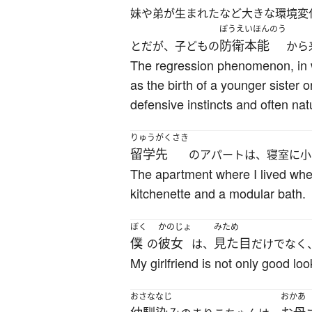
妹や弟が生まれたなど大きな環境変
ぼうえいほんのう
防衛本能
とだが、子どもの
から
The regression phenomenon, in w
as the birth of a younger sister o
defensive instincts and often na
りゅうがくさき
留学先
のアパートは、寝室に小
The apartment where I lived when
kitchenette and a modular bath.
ぼく
かのじょ
みため
僕
彼女
見た目
の
は、
だけでなく
My girlfriend is not only good lo
おさななじ
おかあ