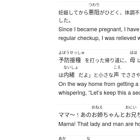
つわり
悪阻
妊娠してから
がひどく、体調不
した。
Since I became pregnant, I have
regular checkup, I was relieved w
よぼうせっしゅ
はは
予防接種
母
を打った帰り道に、
ないしょ
こえ
内緒
声
は
だよ」と小さな
でささ
On the way home from getting a 
whispering, “Let’s keep this a sec
おねえ
おにい
ママ～
あの
お姉ちゃん
と
お兄
！
Mama! That lady and man are hold
あか
な