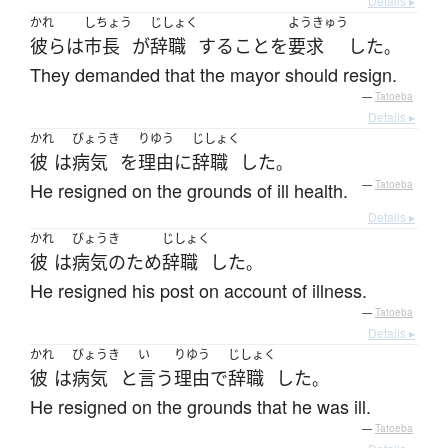
Details ▸
かれ
しちょう
じしょく
ようきゅう
彼ら
は
市長
が
辞職
する
こと
を
要求
した
。
They demanded that the mayor should resign.
—
Tatoeba
Details ▸
かれ
びょうき
りゆう
じしょく
彼
は
病気
を
理由
に
辞職
した
。
He resigned on the grounds of ill health.
—
Tatoeba
Details ▸
かれ
びょうき
じしょく
彼
は
病気の
ため
辞職
した
。
He resigned his post on account of illness.
—
Tatoeba
Details ▸
かれ
びょうき
い
りゆう
じしょく
彼
は
病気
と
言う
理由
で
辞職
した
。
He resigned on the grounds that he was ill.
—
Tatoeba