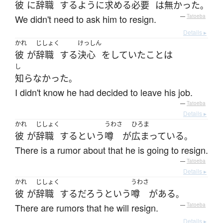
彼
に
辞職
する
ように
求める
必要
は
無かった
。
We didn't need to ask him to resign.
—
Tatoeba
Details ▸
かれ
じしょく
けっしん
彼
が
辞職
する
決心
を
していた
こと
は
し
知らなかった
。
I didn't know he had decided to leave his job.
—
Tatoeba
Details ▸
かれ
じしょく
うわさ
ひろま
彼
が
辞職
する
という
噂
が
広まっている
。
There is a rumor about that he is going to resign.
—
Tatoeba
Details ▸
かれ
じしょく
うわさ
彼
が
辞職
する
だろう
という
噂
が
ある
。
There are rumors that he will resign.
—
Tatoeba
Details ▸