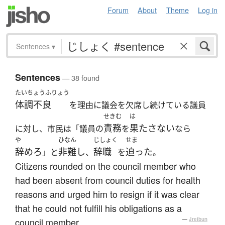
Forum
About
Theme
Log in
Sentences
▾
Sentences
— 38 found
たいちょうふりょう
体調不良
を理由に議会を欠席し続けている議員
せきむ
は
責務
果たさない
に対し、市民は「議員の
を
なら
や
ひなん
じしょく
せま
辞めろ
非難し
辞職
迫った
」と
、
を
。
Citizens rounded on the council member who
had been absent from council duties for health
reasons and urged him to resign if it was clear
that he could not fulfill his obligations as a
council member.
—
Jreibun