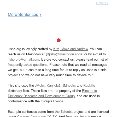
Details ▸
More
S
entences >
Jisho.org is lovingly crafted by
Kim, Miwa and Andrew
. You can
reach us on Mastodon at
@jisho@mastodon.social
or by e-mail to
jisho.org@gmail.com
. Before you contact us, please read our list of
frequently asked questions
. Please note that we read all messages
we get, but it can take a long time for us to reply as Jisho is a side
project and we do not have very much time to devote to it.
This site uses the
JMdict
,
Kanjidic2
,
JMnedict
and
Radkfile
dictionary files. These files are the property of the
Electronic
Dictionary Research and Development Group
, and are used in
conformance with the Group's
licence
.
Example sentences come from the
Tatoeba
project and are licensed
under
Creative Commons CC-BY
. And from the
Jreibun
project.