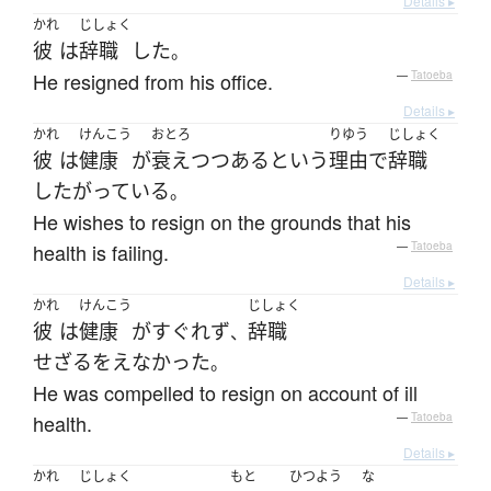
Details ▸
かれ
じしょく
彼
は
辞職
した
。
He resigned from his office.
—
Tatoeba
Details ▸
かれ
けんこう
おとろ
りゆう
じしょく
彼
は
健康
が
衰え
つつある
という
理由
で
辞職
し
たがっている
。
He wishes to resign on the grounds that his
health is failing.
—
Tatoeba
Details ▸
かれ
けんこう
じしょく
彼
は
健康
が
すぐれず
辞職
、
せざるをえなかった
。
He was compelled to resign on account of ill
health.
—
Tatoeba
Details ▸
かれ
じしょく
もと
ひつよう
な