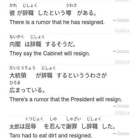
かれ
じしょく
うわさ
彼
が
辞職
した
という
噂
が
ある
。
There is a rumor that he has resigned.
—
Tatoeba
Details ▸
ないかく
じしょく
内閣
は
辞職
する
そうだ
。
They say the Cabinet will resign.
—
Tatoeba
Details ▸
だいとうりょう
じしょく
大統領
が
辞職
する
という
うわさ
が
ひろま
広まっている
。
There's a rumor that the President will resign.
—
Tatoeba
Details ▸
くつじょく
しの
しゃざい
じしょく
は
屈辱
を
忍んで
謝罪
し
辞職
した
太郎
。
Taro had to eat dirt and resigned.
—
Tatoeba