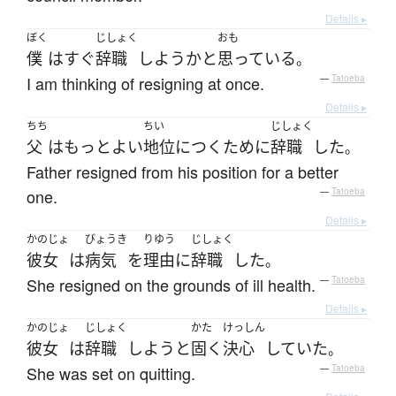
Details ▸
ぼく
じしょく
おも
僕
は
すぐ
辞職
しよう
か
と
思っている
。
I am thinking of resigning at once.
—
Tatoeba
Details ▸
ちち
ちい
じしょく
父
は
もっと
よい
地位
に
つく
ために
辞職
した
。
Father resigned from his position for a better
one.
—
Tatoeba
Details ▸
かのじょ
びょうき
りゆう
じしょく
彼女
は
病気
を
理由
に
辞職
した
。
She resigned on the grounds of ill health.
—
Tatoeba
Details ▸
かのじょ
じしょく
かた
けっしん
彼女
は
辞職
しよう
と
固く
決心
していた
。
She was set on quitting.
—
Tatoeba