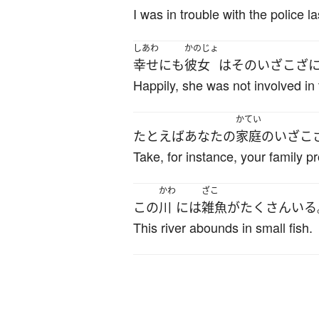
I was in trouble with the police la
しあわ
かのじょ
幸せ
にも
彼女
は
その
いざこざ
Happily, she was not involved in 
かてい
たとえば
あなた
の
家庭
の
いざこ
Take, for instance, your family p
かわ
ざこ
この
川
には
雑魚
が
たくさん
いる
This river abounds in small fish.