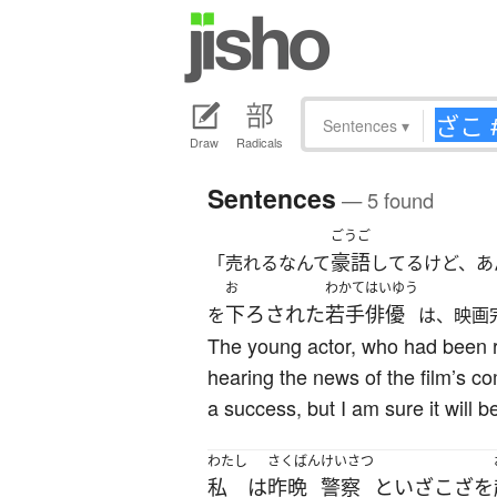
Sentences
▾
Draw
Radicals
Sentences
— 5 found
ごうご
豪語
「売れるなんて
してるけど、あ
お
わかてはいゆう
下ろされた
若手俳優
を
は、映画
The young actor, who had been rep
hearing the news of the film’s co
a success, but I am sure it will 
わたし
さくばん
けいさつ
私
は
昨晩
警察
と
いざこざ
を