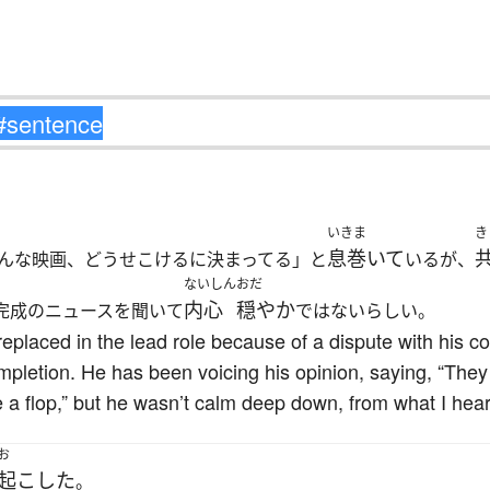
いきま
き
息巻いて
んな映画、どうせこけるに決まってる」と
いるが、
ないしん
おだ
内心
穏やか
完成のニュースを聞いて
ではないらしい。
laced in the lead role because of a dispute with his co-
mpletion. He has been voicing his opinion, saying, “They a
be a flop,” but he wasn’t calm deep down, from what I hear
お
起こした
。