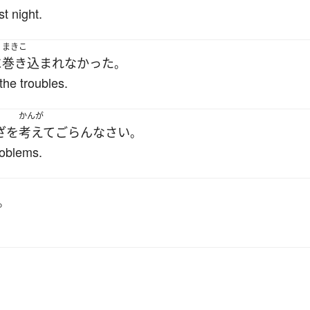
st night.
まきこ
に
巻き込まれなかった
。
the troubles.
かんが
ざ
を
考えて
ごらんなさい
。
roblems.
。