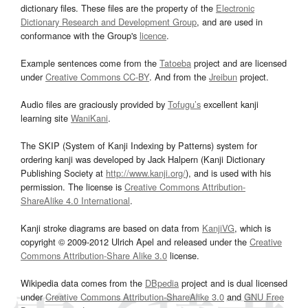
dictionary files. These files are the property of the
Electronic
Dictionary Research and Development Group
, and are used in
conformance with the Group's
licence
.
Example sentences come from the
Tatoeba
project and are licensed
under
Creative Commons CC-BY
. And from the
Jreibun
project.
Audio files are graciously provided by
Tofugu’s
excellent kanji
learning site
WaniKani
.
The SKIP (System of Kanji Indexing by Patterns) system for
ordering kanji was developed by Jack Halpern (Kanji Dictionary
Publishing Society at
http://www.kanji.org/
), and is used with his
permission. The license is
Creative Commons Attribution-
ShareAlike 4.0 International
.
Kanji stroke diagrams are based on data from
KanjiVG
, which is
copyright © 2009-2012 Ulrich Apel and released under the
Creative
Commons Attribution-Share Alike 3.0
license.
Wikipedia data comes from the
DBpedia
project and is dual licensed
under
Creative Commons Attribution-ShareAlike 3.0
and
GNU Free