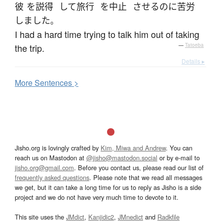
彼
を
説得
して
旅行
を
中止
させる
のに
苦労
しました
。
I had a hard time trying to talk him out of taking
the trip.
—
Tatoeba
Details ▸
More
S
entences >
Jisho.org is lovingly crafted by
Kim, Miwa and Andrew
. You can
reach us on Mastodon at
@jisho@mastodon.social
or by e-mail to
jisho.org@gmail.com
. Before you contact us, please read our list of
frequently asked questions
. Please note that we read all messages
we get, but it can take a long time for us to reply as Jisho is a side
project and we do not have very much time to devote to it.
This site uses the
JMdict
,
Kanjidic2
,
JMnedict
and
Radkfile