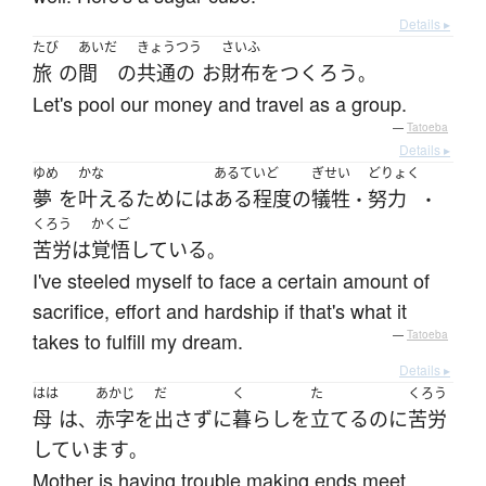
Details ▸
たび
あいだ
きょうつう
さいふ
旅
の
間
の
共通の
お
財布
を
つくろう
。
Let's pool our money and travel as a group.
—
Tatoeba
Details ▸
ゆめ
かな
あるていど
ぎせい
どりょく
夢
を
叶える
ために
は
ある程度
の
犠牲
努力
・
・
くろう
かくご
苦労
は
覚悟
している
。
I've steeled myself to face a certain amount of
sacrifice, effort and hardship if that's what it
takes to fulfill my dream.
—
Tatoeba
Details ▸
はは
あかじ
だ
く
た
くろう
母
は
赤字
を
出さず
に
暮らし
を
立てる
のに
苦労
、
しています
。
Mother is having trouble making ends meet.