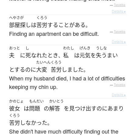
—
Tatoeba
Details ▸
へやさが
くろう
部屋探し
は
苦労
する
ことがある
。
Finding an apartment can be difficult.
—
Tatoeba
Details ▸
おっと
し
わたし
げんき
うしな
夫
に
死なれた
とき
私
は
元気
を
失う
まい
、
たいへん
くろう
とする
のに
大変
苦労
しました
。
When my husband died, I had a lot of difficulties
keeping my chin up.
—
Tatoeba
Details ▸
かのじょ
もんだい
かいとう
彼女
は
問題
の
解答
を
見つけ出す
の
に
あまり
くろう
苦労
しなかった
。
She didn't have much difficulty finding out the