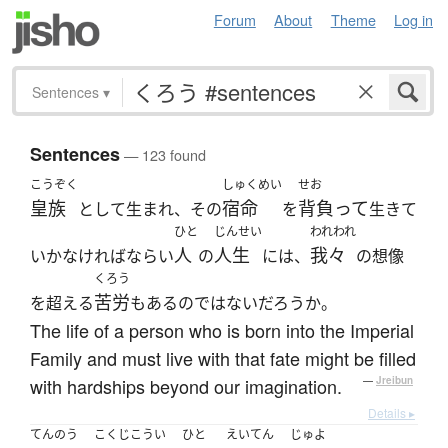
Forum
About
Theme
Log in
Sentences
▾
Sentences
— 123 found
こうぞく
しゅくめい
せお
皇族
宿命
背負って
として生まれ、その
を
生きて
ひと
じんせい
われわれ
人
人生
我々
いかなければならい
の
には、
の想像
くろう
苦労
を超える
もあるのではないだろうか。
The life of a person who is born into the Imperial
Family and must live with that fate might be filled
with hardships beyond our imagination.
—
Jreibun
Details ▸
てんのう
こくじこうい
ひと
えいてん
じゅよ