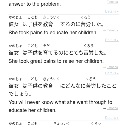
answer to the problem.
—
Tatoeba
Details ▸
かのじょ
こども
きょういく
くろう
彼女
は
子供
を
教育
する
のに
苦労
した
。
She took pains to educate her children.
—
Tatoeba
Details ▸
かのじょ
こども
そだ
くろう
彼女
は
子供
を
育てる
のに
とても
苦労
した
。
She took great pains to raise her children.
—
Tatoeba
Details ▸
かのじょ
こども
きょういく
くろう
彼女
は
子供
の
教育
に
どんなに
苦労
した
こと
でしょう
。
You will never know what she went through to
educate her children.
—
Tatoeba
Details ▸
かのじょ
こども
きょういく
くろう