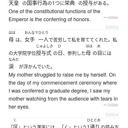
天皇
国事行為
1つ
栄典
授与
の
の
に
の
がある。
One of the constitutional functions of the
Emperor is the conferring of honors.
—
Jreibun
Details ▸
はは
おんなで
ひとり
母
女手
一人
は、
で苦労して私を育ててくれた。私
じゅよしき
ひ
はは
め
授与式
日
母
目
の大学院学位
の
、参列した
の
には
なみだ
涙
が浮かんでいた。
My mother struggled to raise me by herself. On
the day of my commencement ceremony where
I was conferred a graduate degree, I saw my
mother watching from the audience with tears in
her eyes.
—
Jreibun
Details ▸
く
ひととお
区
1通り
「
」という漢字には、「く」という
の読み方