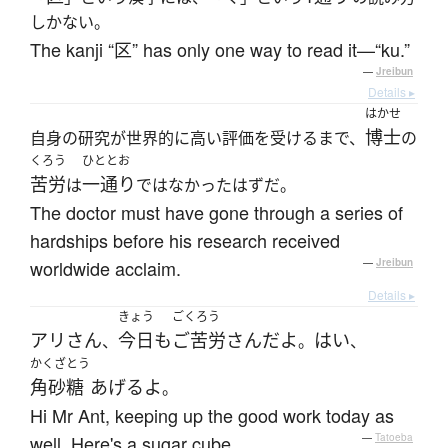
しかない。
The kanji “区” has only one way to read it—“ku.”
—
Jreibun
Details ▸
はかせ
博士
自身の研究が世界的に高い評価を受けるまで、
の
くろう
ひととお
苦労
一通り
は
ではなかったはずだ。
The doctor must have gone through a series of
hardships before his research received
worldwide acclaim.
—
Jreibun
Details ▸
きょう
ごくろう
アリ
さん
今日
も
ご苦労さん
だ
よ
はい
、
。
、
かくざとう
角砂糖
あげる
よ
。
Hi Mr Ant, keeping up the good work today as
well. Here's a sugar cube.
—
Tatoeba