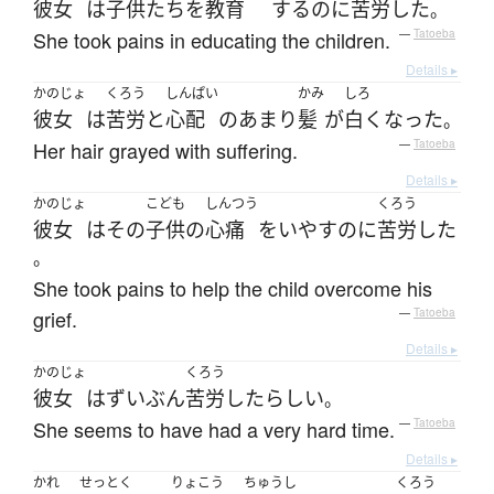
彼女
は
子供たち
を
教育
する
のに
苦労
した
。
She took pains in educating the children.
—
Tatoeba
Details ▸
かのじょ
くろう
しんぱい
かみ
しろ
彼女
は
苦労
と
心配
のあまり
髪
が
白く
なった
。
Her hair grayed with suffering.
—
Tatoeba
Details ▸
かのじょ
こども
しんつう
くろう
彼女
は
その
子供
の
心痛
を
いやす
のに
苦労
した
。
She took pains to help the child overcome his
grief.
—
Tatoeba
Details ▸
かのじょ
くろう
彼女
は
ずいぶん
苦労
した
らしい
。
She seems to have had a very hard time.
—
Tatoeba
Details ▸
かれ
せっとく
りょこう
ちゅうし
くろう