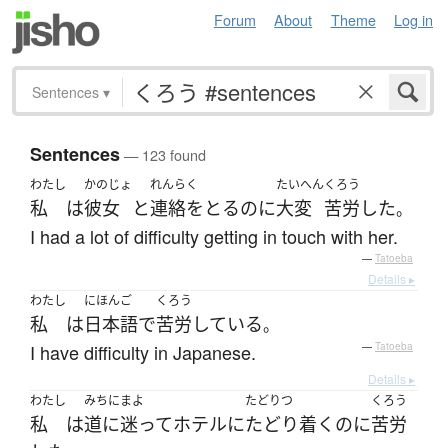
Forum
About
Theme
Log in
Sentences
▾
Sentences
— 123 found
わたし
かのじょ
れんらく
たいへん
くろう
私
は
彼女
と
連絡をとる
のに
大変
苦労
した
。
I had a lot of difficulty getting in touch with her.
—
Tatoeba
Details ▸
わたし
にほんご
くろう
私
は
日本語
で
苦労
している
。
I have difficulty in Japanese.
—
Tatoeba
Details ▸
わたし
みちにまよ
たどりつ
くろう
私
は
道に迷って
ホテル
に
たどり着く
のに
苦労