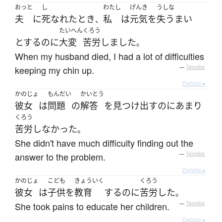
おっと
し
わたし
げんき
うしな
夫
に
死なれた
とき
私
は
元気
を
失う
まい
、
たいへん
くろう
とする
のに
大変
苦労
しました
。
When my husband died, I had a lot of difficulties
keeping my chin up.
—
Tatoeba
Details ▸
かのじょ
もんだい
かいとう
彼女
は
問題
の
解答
を
見つけ出す
の
に
あまり
くろう
苦労
しなかった
。
She didn't have much difficulty finding out the
answer to the problem.
—
Tatoeba
Details ▸
かのじょ
こども
きょういく
くろう
彼女
は
子供
を
教育
する
のに
苦労
した
。
She took pains to educate her children.
—
Tatoeba
Details ▸