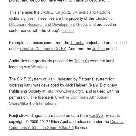
This site uses the
JMdict
,
Kanjidic2
,
JMnedict
and
Radkfile
dictionary files. These files are the property of the
Electronic
Dictionary Research and Development Group
, and are used in
conformance with the Group's
licence
.
Example sentences come from the
Tatoeba
project and are licensed
under
Creative Commons CC-BY
. And from the
Jreibun
project.
Audio files are graciously provided by
Tofugu’s
excellent kanji
learning site
WaniKani
.
The SKIP (System of Kanji Indexing by Patterns) system for
ordering kanji was developed by Jack Halpern (Kanji Dictionary
Publishing Society at
http://www.kanji.org/
), and is used with his
permission. The license is
Creative Commons Attribution-
ShareAlike 4.0 International
.
Kanji stroke diagrams are based on data from
KanjiVG
, which is
copyright © 2009-2012 Ulrich Apel and released under the
Creative
Commons Attribution-Share Alike 3.0
license.