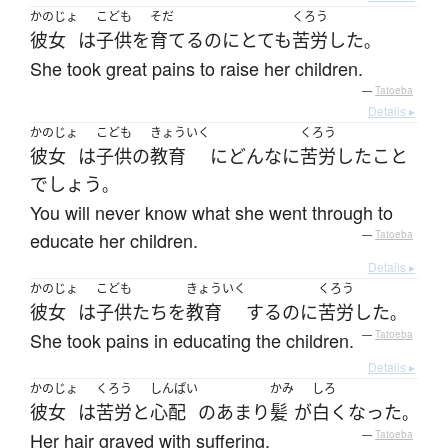
かのじょ
こども
そだ
くろう
彼女
は
子供
を
育てる
のに
とても
苦労
した
。
She took great pains to raise her children.
—
Tatoeba
Details ▸
かのじょ
こども
きょういく
くろう
彼女
は
子供
の
教育
に
どんなに
苦労
した
こと
でしょう
。
You will never know what she went through to
educate her children.
—
Tatoeba
Details ▸
かのじょ
こども
きょういく
くろう
彼女
は
子供たち
を
教育
する
のに
苦労
した
。
She took pains in educating the children.
—
Tatoeba
Details ▸
かのじょ
くろう
しんぱい
かみ
しろ
彼女
は
苦労
と
心配
のあまり
髪
が
白く
なった
。
Her hair grayed with suffering.
—
Tatoeba