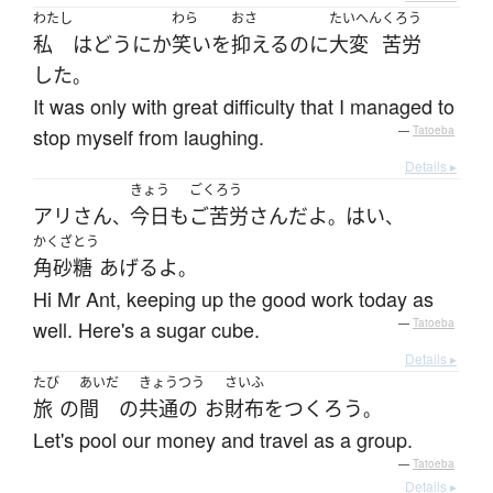
わたし
わら
おさ
たいへん
くろう
私
は
どうにか
笑い
を
抑える
のに
大変
苦労
した
。
It was only with great difficulty that I managed to
stop myself from laughing.
—
Tatoeba
Details ▸
きょう
ごくろう
アリ
さん
今日
も
ご苦労さん
だ
よ
はい
、
。
、
かくざとう
角砂糖
あげる
よ
。
Hi Mr Ant, keeping up the good work today as
well. Here's a sugar cube.
—
Tatoeba
Details ▸
たび
あいだ
きょうつう
さいふ
旅
の
間
の
共通の
お
財布
を
つくろう
。
Let's pool our money and travel as a group.
—
Tatoeba
Details ▸