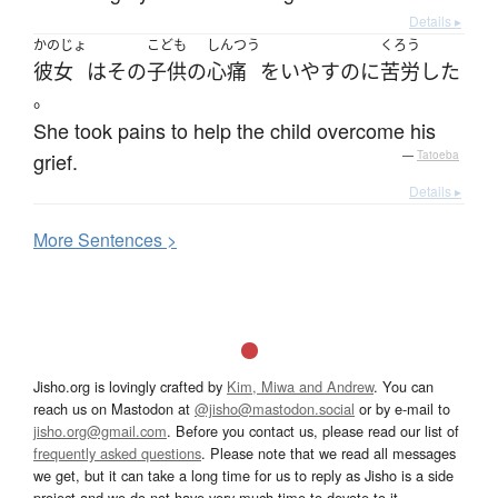
Details ▸
かのじょ
こども
しんつう
くろう
彼女
は
その
子供
の
心痛
を
いやす
のに
苦労
した
。
She took pains to help the child overcome his
grief.
—
Tatoeba
Details ▸
More
S
entences >
Jisho.org is lovingly crafted by
Kim, Miwa and Andrew
. You can
reach us on Mastodon at
@jisho@mastodon.social
or by e-mail to
jisho.org@gmail.com
. Before you contact us, please read our list of
frequently asked questions
. Please note that we read all messages
we get, but it can take a long time for us to reply as Jisho is a side
project and we do not have very much time to devote to it.