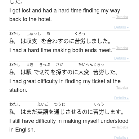
した
。
I got lost and had a hard time finding my way
back to the hotel.
—
Tatoeba
Details ▸
わたし
しゅうし
あ
くろう
私
は
収支
を
合わす
のに
苦労
しました
。
I had a hard time making both ends meet.
—
Tatoeba
Details ▸
わたし
えき
きっぷ
さが
たいへん
くろう
私
は
駅
で
切符
を
探す
のに
大変
苦労
した
。
I had great difficulty in finding my ticket at the
station.
—
Tatoeba
Details ▸
わたし
えいご
つうじ
くろう
私
は
まだ
英語
を
通じさせる
のに
苦労
します
。
I still have difficulty in making myself understood
in English.
—
Tatoeba
Details ▸