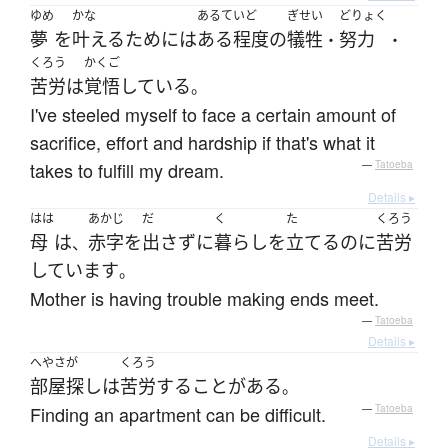
ゆめ
かな
あるていど
ぎせい
どりょく
夢
を
叶える
ために
は
ある程度
の
犠牲
努力
・
・
くろう
かくご
苦労
は
覚悟
している
。
I've steeled myself to face a certain amount of
sacrifice, effort and hardship if that's what it
takes to fulfill my dream.
—
Tatoeba
Details ▸
はは
あかじ
だ
く
た
くろう
母
は
赤字
を
出さず
に
暮らし
を
立てる
のに
苦労
、
しています
。
Mother is having trouble making ends meet.
—
Tatoeba
Details ▸
へやさが
くろう
部屋探し
は
苦労
する
ことがある
。
Finding an apartment can be difficult.
—
Tatoeba
Details ▸