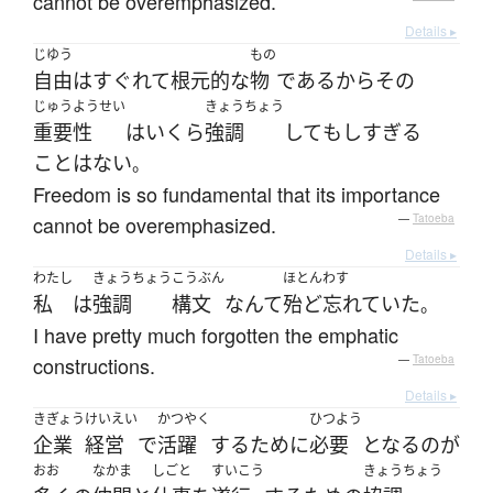
cannot be overemphasized.
Details ▸
じゆう
もの
自由
は
すぐれて
根元的な
物
である
から
その
じゅうようせい
きょうちょう
重要性
は
いくら
強調
して
も
しすぎる
こと
は
ない
。
Freedom is so fundamental that its importance
cannot be overemphasized.
—
Tatoeba
Details ▸
わたし
きょうちょう
こうぶん
ほとん
わす
私
は
強調
構文
なんて
殆ど
忘れていた
。
I have pretty much forgotten the emphatic
constructions.
—
Tatoeba
Details ▸
きぎょう
けいえい
かつやく
ひつよう
企業
経営
で
活躍
する
ために
必要
となる
の
が
おお
なかま
しごと
すいこう
きょうちょう