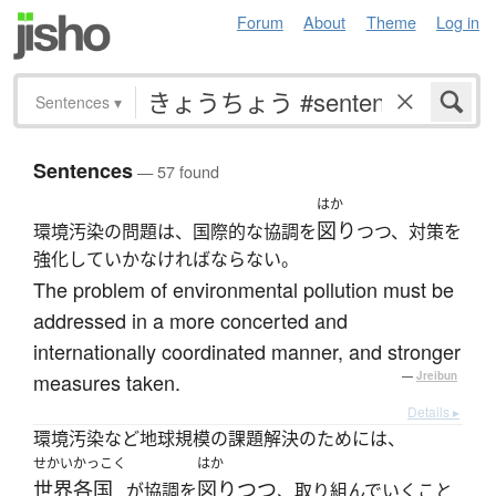
Forum
About
Theme
Log in
Sentences
▾
Sentences
— 57 found
はか
図り
環境汚染の問題は、国際的な協調を
つつ、対策を
強化していかなければならない。
The problem of environmental pollution must be
addressed in a more concerted and
internationally coordinated manner, and stronger
measures taken.
—
Jreibun
Details ▸
環境汚染など地球規模の課題解決のためには、
せかいかっこく
はか
世界各国
図りつつ
が協調を
、取り組んでいくこと