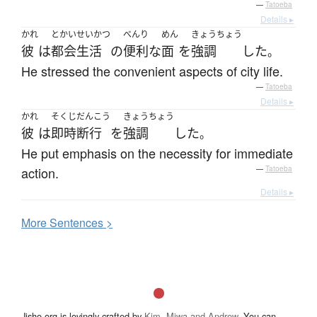
—
Tatoeba
Details ▸
かれ
とかい
せいかつ
べんり
めん
きょうちょう
彼
は
都会
生活
の
便利な
面
を
強調
した
。
He stressed the convenient aspects of city life.
—
Tatoeba
Details ▸
かれ
そくじ
だんこう
きょうちょう
彼
は
即時
断行
を
強調
した
。
He put emphasis on the necessity for immediate
action.
—
Tatoeba
Details ▸
More
S
entences >
Jisho.org is lovingly crafted by
Kim, Miwa and Andrew
. You can