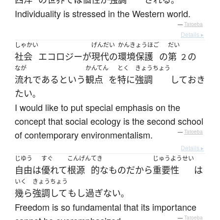
。
Individuality is stressed in the Western world.
—
Tatoeba
Details ▸
しゃかい
げんだい
かんきょうほご
だい
社会
エコロジー
が
現代の
環境保護
の
第
の
２
なが
かんてん
とく
きょうちょう
流れ
である
という
観点
を
特に
強調
して
おき
たい
。
I would like to put special emphasis on the
concept that social ecology is the second school
of contemporary environmentalism.
—
Tatoeba
Details ▸
じゆう
すぐ
こんげん
てき
じゅうようせい
自由
は
優れて
根源
的な
ものだから
重要性
は
いく
きょうちょう
幾ら
強調して
も
し過ぎない
。
Freedom is so fundamental that its importance
—
Tatoeba