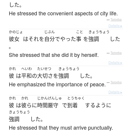
した
。
He stressed the convenient aspects of city life.
—
Tatoeba
Details ▸
かのじょ
じぶん
こと
きょうちょう
彼女
は
それ
を
自分で
やった
事
を
強調
した
。
She stressed that she did it by herself.
—
Tatoeba
Details ▸
かれ
へいわ
たいせつ
きょうちょう
彼
は
平和
の
大切さ
を
強調
した
。
He emphasized the importance of peace.
—
Tatoeba
Details ▸
かれ
かれ
じかんげんしゅ
とうちゃく
彼
は
彼ら
に
時間厳守
で
到着
する
ように
きょうちょう
強調
した
。
He stressed that they must arrive punctually.