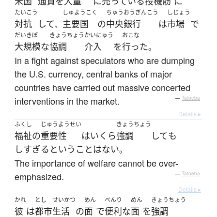
米国
通貨
を
大量
に
売っている
投機筋
に
たいこう
しゅようこく
ちゅうおうぎんこう
しじょう
対抗
して
主要国
の
中央銀行
は
市場
で
、
だいきぼ
きょうちょう
かいにゅう
おこな
大規模な
協調
介入
を
行った
。
In a fight against speculators who are dumping
the U.S. currency, central banks of major
countries have carried out massive concerted
interventions in the market.
—
Tatoeba
Details ▸
ふくし
じゅうようせい
きょうちょう
福祉
の
重要性
は
いくら
強調
して
も
しすぎる
ということはない
。
The importance of welfare cannot be over-
emphasized.
—
Tatoeba
Details ▸
かれ
とし
せいかつ
めん
べんり
めん
きょうちょう
彼
は
都市
生活
の
面
で
便利な
面
を
強調