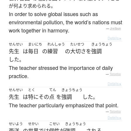
が何より求められる。
In order to solve global issues such as
environmental pollution, the world’s nations must
work together in harmony.
—
Jreibun
Details ▸
せんせい
まいにち
れんしゅう
たいせつ
きょうちょう
先生
は
毎日
の
練習
の
大切さ
を
強調
した
。
The teacher stressed the importance of daily
practice.
—
Tatoeba
Details ▸
せんせい
とく
てん
きょうちょう
先生
は
特に
その
点
を
強調
した
。
The teacher particularly emphasized that point.
—
Tatoeba
Details ▸
せいよう
せかい
こせい
きょうちょう
西洋
の
世界
で
は
個性
が
強調
される