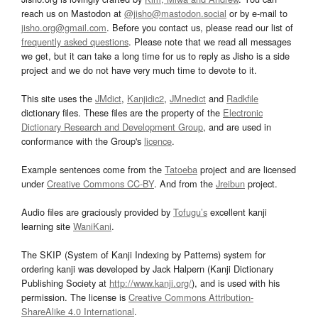
reach us on Mastodon at
@jisho@mastodon.social
or by e-mail to
jisho.org@gmail.com
. Before you contact us, please read our list of
frequently asked questions
. Please note that we read all messages
we get, but it can take a long time for us to reply as Jisho is a side
project and we do not have very much time to devote to it.
This site uses the
JMdict
,
Kanjidic2
,
JMnedict
and
Radkfile
dictionary files. These files are the property of the
Electronic
Dictionary Research and Development Group
, and are used in
conformance with the Group's
licence
.
Example sentences come from the
Tatoeba
project and are licensed
under
Creative Commons CC-BY
. And from the
Jreibun
project.
Audio files are graciously provided by
Tofugu’s
excellent kanji
learning site
WaniKani
.
The SKIP (System of Kanji Indexing by Patterns) system for
ordering kanji was developed by Jack Halpern (Kanji Dictionary
Publishing Society at
http://www.kanji.org/
), and is used with his
permission. The license is
Creative Commons Attribution-
ShareAlike 4.0 International
.