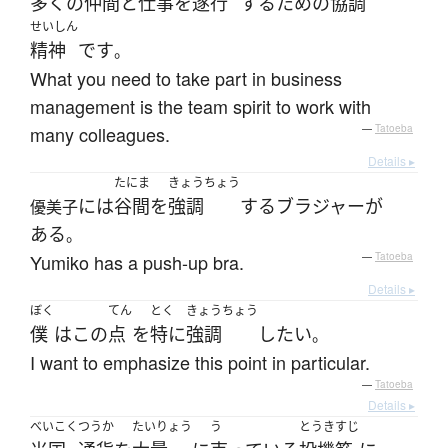
多く
の
仲間
と
仕事
を
遂行
する
ため
の
協調
せいしん
精神
です
。
What you need to take part in business
management is the team spirit to work with
many colleagues.
—
Tatoeba
Details ▸
たにま
きょうちょう
には
谷間
を
強調
する
ブラジャー
が
優美子
ある
。
Yumiko has a push-up bra.
—
Tatoeba
Details ▸
ぼく
てん
とく
きょうちょう
僕
は
この
点
を
特に
強調
したい
。
I want to emphasize this point in particular.
—
Tatoeba
Details ▸
べいこく
つうか
たいりょう
う
とうきすじ