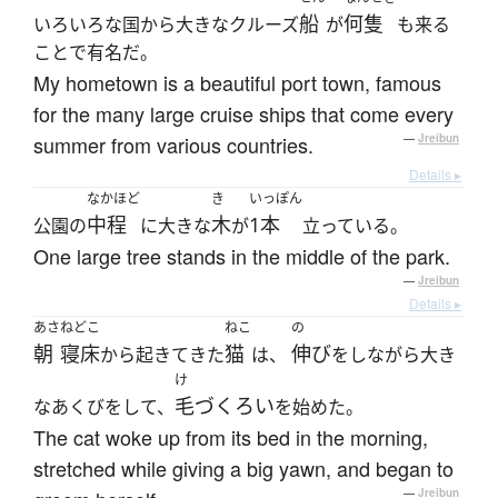
船
何隻
いろいろな国から大きなクルーズ
が
も来る
ことで有名だ。
My hometown is a beautiful port town, famous
for the many large cruise ships that come every
summer from various countries.
—
Jreibun
Details ▸
なかほど
き
いっぽん
中程
木
1本
公園の
に大きな
が
立っている。
One large tree stands in the middle of the park.
—
Jreibun
Details ▸
あさ
ねどこ
ねこ
の
朝
寝床
猫
伸び
から起きてきた
は、
をしながら大き
け
毛づくろい
なあくびをして、
を始めた。
The cat woke up from its bed in the morning,
stretched while giving a big yawn, and began to
—
Jreibun