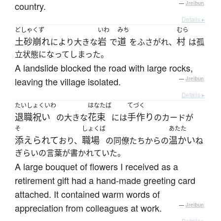
country.
—
Jreibun
Details ▸
どしゃくず
いわ
みち
むら
土砂崩れ
岩
道
村
により大きな
で
をふさがれ、
は孤
立状態になってしまった。
A landslide blocked the road with large rocks,
leaving the village isolated.
—
Jreibun
Details ▸
たいしょくいわ
はなたば
てづく
退職祝い
花束
手作り
の大きな
には
のカードが
そ
しょくば
あたた
添えられて
職場
温かい
おり、
の同僚たちからの
ね
ぎらいの言葉が書かれていた。
A large bouquet of flowers I received as a
retirement gift had a hand-made greeting card
attached. It contained warm words of
appreciation from colleagues at work.
—
Jreibun
Details ▸