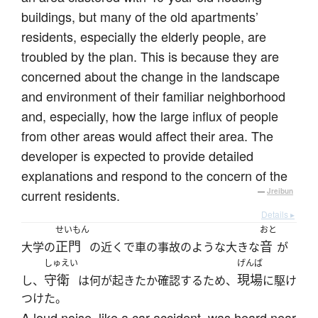
buildings, but many of the old apartments’
residents, especially the elderly people, are
troubled by the plan. This is because they are
concerned about the change in the landscape
and environment of their familiar neighborhood
and, especially, how the large influx of people
from other areas would affect their area. The
developer is expected to provide detailed
explanations and respond to the concern of the
current residents.
—
Jreibun
Details ▸
せいもん
おと
正門
音
大学の
の近くで車の事故のような大きな
が
しゅえい
げんば
守衛
現場
し、
は何が起きたか確認するため、
に駆け
つけた。
A loud noise, like a car accident, was heard near