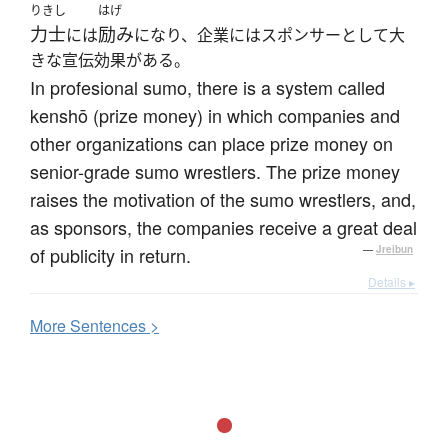
りきし
はげ
力士
励み
には
になり、企業にはスポンサーとして大
きな宣伝効果がある。
In profesional sumo, there is a system called
kenshō (prize money) in which companies and
other organizations can place prize money on
senior-grade sumo wrestlers. The prize money
raises the motivation of the sumo wrestlers, and,
as sponsors, the companies receive a great deal
of publicity in return.
—
Jreibun
Details ▸
More
S
entences >