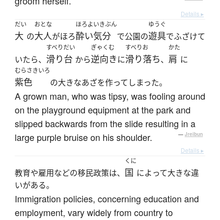
groom herself.
Details ▸
だい
おとな
ほろよいきぶん
ゆうぐ
大
大人
酔い気分
遊具
の
がほろ
で公園の
でふざけて
すべりだい
ぎゃくむ
すべりお
かた
滑り台
逆向き
滑り落ち
肩
いたら、
から
に
、
に
むらさきいろ
紫色
の大きなあざを作ってしまった。
A grown man, who was tipsy, was fooling around
on the playground equipment at the park and
slipped backwards from the slide resulting in a
large purple bruise on his shoulder.
—
Jreibun
Details ▸
くに
国
教育や雇用などの移民政策は、
によって大きな違
いがある。
Immigration policies, concerning education and
employment, vary widely from country to