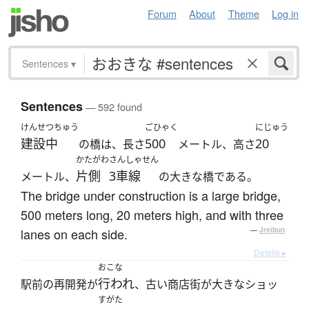
Forum
About
Theme
Log in
Sentences
▾
Sentences
— 592 found
けんせつちゅう
ごひゃく
にじゅう
建設中
500
20
の橋は、長さ
メートル、高さ
かたがわ
さんしゃせん
片側
3車線
メートル、
の大きな橋である。
The bridge under construction is a large bridge,
500 meters long, 20 meters high, and with three
lanes on each side.
—
Jreibun
Details ▸
おこな
行われ
駅前の再開発が
、古い商店街が大きなショッ
すがた