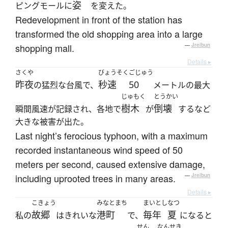
姿
ピングモールに
を変えた。
Redevelopment in front of the station has
transformed the old shopping area into a large
shopping mall.
—
Jreibun
Details ▸
さくや
びょうそく
ごじゅう
昨夜
秒速
50
の猛烈な台風で、
メートルの最大
じゅもく
とうかい
樹木
倒壊
瞬間風速が記録され、各地で
が
するなど
大きな被害が出た。
Last night’s ferocious typhoon, with a maximum
recorded instantaneous wind speed of 50
meters per second, caused extensive damage,
including uprooted trees in many areas.
—
Jreibun
Details ▸
こきょう
みなとまち
まいとし
なつ
故郷
港町
毎年
夏
私の
はきれいな
で、
になると
せん
なんせき