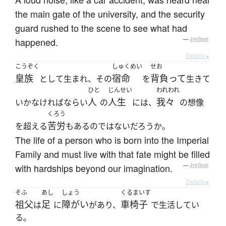
the main gate of the university, and the security
guard rushed to the scene to see what had
happened.
—
Jreibun
Details ▸
こうぞく
しゅくめい
せお
皇族
宿命
背負って
として生まれ、その
を
生きて
ひと
じんせい
われわれ
人
人生
我々
いかなければならい
の
には、
の想像
くろう
苦労
を超える
もあるのではないだろうか。
The life of a person who is born into the Imperial
Family and must live with that fate might be filled
with hardships beyond our imagination.
—
Jreibun
Details ▸
そふ
あし
しょう
くるまいす
祖父
足
障がい
車椅子
は
に
があり、
で生活してい
る。