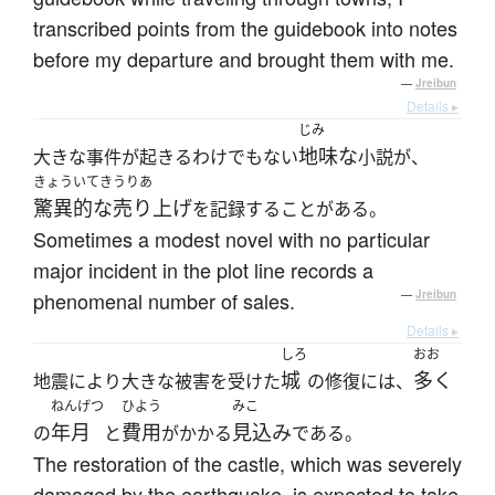
transcribed points from the guidebook into notes
before my departure and brought them with me.
—
Jreibun
Details ▸
じみ
地味な
大きな事件が起きるわけでもない
小説が、
きょういてき
うりあ
驚異的な
売り上げ
を記録することがある。
Sometimes a modest novel with no particular
major incident in the plot line records a
phenomenal number of sales.
—
Jreibun
Details ▸
しろ
おお
城
多く
地震により大きな被害を受けた
の修復には、
ねんげつ
ひよう
みこ
年月
費用
見込み
の
と
がかかる
である。
The restoration of the castle, which was severely
damaged by the earthquake, is expected to take