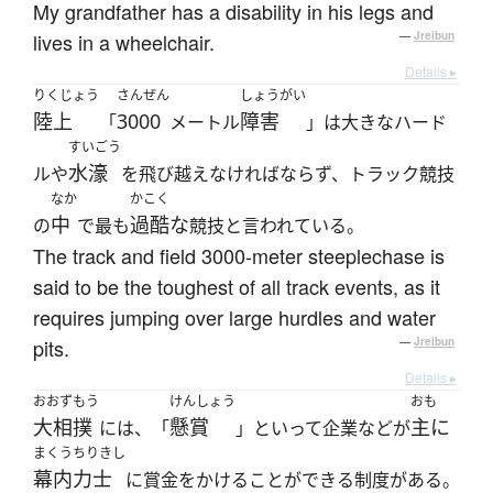
My grandfather has a disability in his legs and
lives in a wheelchair.
—
Jreibun
Details ▸
りくじょう
さんぜん
しょうがい
陸上
3000
障害
「
メートル
」は大きなハード
すいごう
水濠
ルや
を飛び越えなければならず、トラック競技
なか
かこく
中
過酷な
の
で最も
競技と言われている。
The track and field 3000-meter steeplechase is
said to be the toughest of all track events, as it
requires jumping over large hurdles and water
pits.
—
Jreibun
Details ▸
おおずもう
けんしょう
おも
大相撲
懸賞
主に
には、「
」といって企業などが
まくうちりきし
幕内力士
に賞金をかけることができる制度がある。