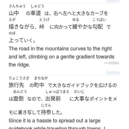
さんちゅう
しゃどう
山中
車道
の
は、右へ左へと大きなカーブを
えが
とうげ
ゆる
こうばい
描きながら
峠
緩やか
勾配
、
に向かって
な
で
のぼ
上って
いく。
The road in the mountains curves to the right
and left, climbing on a gentle gradient towards
the ridge.
—
Jreibun
Details ▸
りょこうさき
まちなか
旅行先
町中
の
で大きなガイドブックを広げるの
めんどう
しゅっぱつまえ
だいじ
面倒
出発前
大事な
は
なので、
に
ポイントをメ
じさん
持参
モに書き写して
した。
Since it is a hassle to spread out a large
guidebook while traveling through towns, I