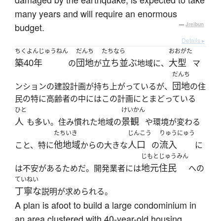
many years and will require an enormous
budget.
—
Jreibun
Details ▸
ちくよんじゅうねん
だんち
たちなら
おおがた
築40年
団地
立ち並ぶ
大型
の
が
地域に、
マ
だんち
団地
ンションの建設計画が持ち上がっているが、
の住
民の特に高齢者の中にはこの計画にとまどっている
ひと
けいかん
人
景観
も多い。住み慣れた地域の
や環境が変わる
たちいき
じんこう
りゅうにゅう
他地域
人口
流入
こと、特に
からの大きな
の
に
じもとじゅうみん
地元住民
は不安があるためだ。開発業者には
への
ていねい
丁寧な
説明が求められる。
A plan is afoot to build a large condominium in
an area clustered with 40-year-old housing