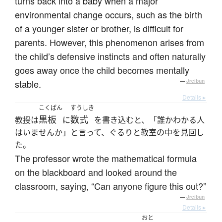
turns back into a baby when a major
environmental change occurs, such as the birth
of a younger sister or brother, is difficult for
parents. However, this phenomenon arises from
the child’s defensive instincts and often naturally
goes away once the child becomes mentally
stable.
—
Jreibun
Details ▸
こくばん
すうしき
黒板
数式
教授は
に
を書き込むと、「誰かわかる人
はいませんか」と言って、ぐるりと教室の中を見回し
た。
The professor wrote the mathematical formula
on the blackboard and looked around the
classroom, saying, “Can anyone figure this out?”
—
Jreibun
Details ▸
おと