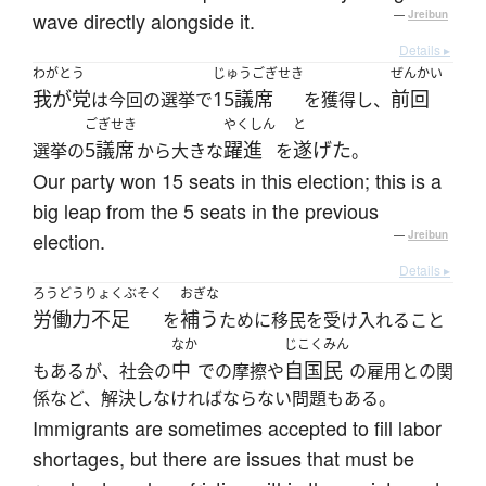
wave directly alongside it.
—
Jreibun
Details ▸
わがとう
じゅうごぎせき
ぜんかい
我が党
15議席
前回
は今回の選挙で
を獲得し、
ごぎせき
やくしん
と
5議席
躍進
遂げた
選挙の
から大きな
を
。
Our party won 15 seats in this election; this is a
big leap from the 5 seats in the previous
election.
—
Jreibun
Details ▸
ろうどうりょくぶそく
おぎな
労働力不足
補う
を
ために移民を受け入れること
なか
じこくみん
中
自国民
もあるが、社会の
での摩擦や
の雇用との関
係など、解決しなければならない問題もある。
Immigrants are sometimes accepted to fill labor
shortages, but there are issues that must be