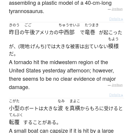
assembling a plastic model of a 40-cm-long
tyrannosaurus.
—
Jreibun
Details ▸
きのう
ごご
ちゅうせいぶ
たつまき
昨日
午後
中西部
竜巻
の
アメリカの
で
が起こった
もよう
模様
が、(現地:げんち)では大きな被害は出ていない
だ。
A tornado hit the midwestern region of the
United States yesterday afternoon; however,
there seems to be no clear evidence of major
damage.
—
Jreibun
Details ▸
こがた
なみ
まよこ
小型
波
真横
のボートは大きな
を
からもろに受けると
てんぷく
転覆
することがある。
A small boat can capsize if it is hit by a large