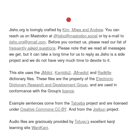
Jisho.org is lovingly crafted by
Kim, Miwa and Andrew
. You can
reach us on Mastodon at
@jisho@mastodon.social
or by e-mail to
jisho.org@gmail.com
. Before you contact us, please read our list of
frequently asked questions
. Please note that we read all messages
we get, but it can take a long time for us to reply as Jisho is a side
project and we do not have very much time to devote to it.
This site uses the
JMdict
,
Kanjidic2
,
JMnedict
and
Radkfile
dictionary files. These files are the property of the
Electronic
Dictionary Research and Development Group
, and are used in
conformance with the Group's
licence
.
Example sentences come from the
Tatoeba
project and are licensed
under
Creative Commons CC-BY
. And from the
Jreibun
project.
Audio files are graciously provided by
Tofugu’s
excellent kanji
learning site
WaniKani
.