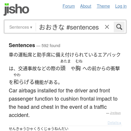
Forum
About
Theme
Log in
Sentences
▾
Sentences
— 592 found
車の運転席と助手席に備え付けられているエアバック
あたま
むね
頭
胸
は、交通事故などの際の
や
への前からの衝撃
やわ
和らげる
を
機能がある。
Car airbags installed for the driver and front
passenger function to cushion frontal impact to
the head and chest in the event of a traffic
accident.
—
Jreibun
Details ▸
せんきゅうひゃくろくじゅうねんだい