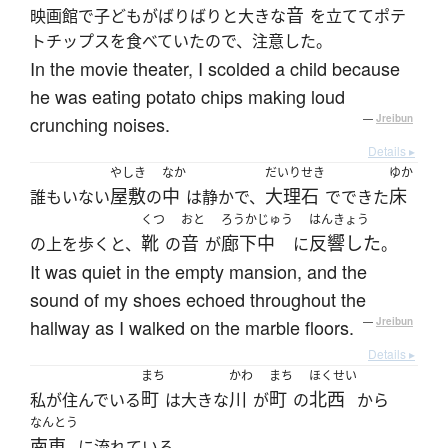
音
映画館で子どもがばりばりと大きな
を立ててポテ
トチップスを食べていたので、注意した。
In the movie theater, I scolded a child because
he was eating potato chips making loud
crunching noises.
—
Jreibun
Details ▸
やしき
なか
だいりせき
ゆか
屋敷
中
大理石
床
誰もいない
の
は静かで、
でできた
くつ
おと
ろうかじゅう
はんきょう
靴
音
廊下中
反響した
の上を歩くと、
の
が
に
。
It was quiet in the empty mansion, and the
sound of my shoes echoed throughout the
hallway as I walked on the marble floors.
—
Jreibun
Details ▸
まち
かわ
まち
ほくせい
町
川
町
北西
私が住んでいる
は大きな
が
の
から
なんとう
南東
に流れている。