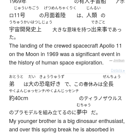
1969年
有人宇宙船
の
アポ
じゅういちごう
げつめんちゃくりく
じんるい
11号
月面着陸
人類
ロ
の
は、
の
うちゅうかいはつしじょう
できごと
宇宙開発史上
出来事
大きな意味を持つ
であっ
た。
The landing of the crewed spacecraft Apollo 11
on the Moon in 1969 was a significant event in
the history of human space exploration.
—
Jreibun
Details ▸
おとうと
だい
きょうりゅうず
ぜんちょう
弟
大の
恐竜好き
全長
は
で、この春休みは
やくよんじゅっセンチ/やくよんじっセンチ
約40cm
のティラノザウルス
むちゅう
夢中
のプラモデルを組み立てるのに
だ。
My younger brother is a big dinosaur enthusiast,
and over this spring break he is absorbed in