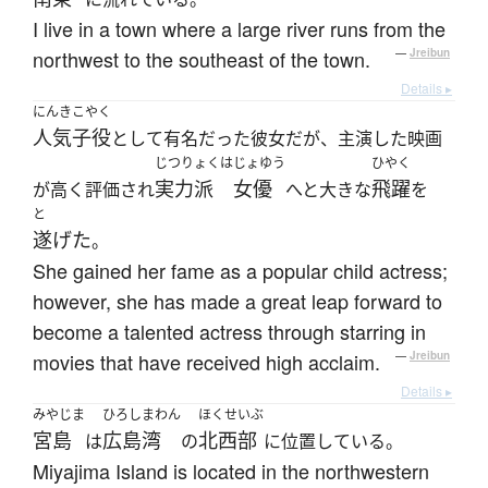
I live in a town where a large river runs from the
northwest to the southeast of the town.
—
Jreibun
Details ▸
にんきこやく
人気子役
として有名だった彼女だが、主演した映画
じつりょくは
じょゆう
ひやく
実力派
女優
飛躍
が高く評価され
へと大きな
を
と
遂げた
。
She gained her fame as a popular child actress;
however, she has made a great leap forward to
become a talented actress through starring in
movies that have received high acclaim.
—
Jreibun
Details ▸
みやじま
ひろしまわん
ほくせいぶ
宮島
広島湾
北西部
は
の
に位置している。
Miyajima Island is located in the northwestern