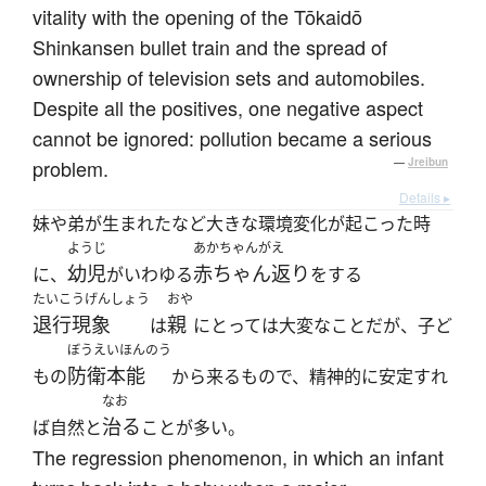
vitality with the opening of the Tōkaidō
Shinkansen bullet train and the spread of
ownership of television sets and automobiles.
Despite all the positives, one negative aspect
cannot be ignored: pollution became a serious
problem.
—
Jreibun
Details ▸
妹や弟が生まれたなど大きな環境変化が起こった時
ようじ
あかちゃんがえ
幼児
赤ちゃん返り
に、
がいわゆる
をする
たいこうげんしょう
おや
退行現象
親
は
にとっては大変なことだが、子ど
ぼうえいほんのう
防衛本能
もの
から来るもので、精神的に安定すれ
なお
治る
ば自然と
ことが多い。
The regression phenomenon, in which an infant