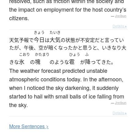
resolved, such as friction within the society and
the impact on employment for the host country’s
citizens.
—
Jreibun
Details ▸
きょう
たいき
今日
大気
天気予報で
は
の状態が不安定だと言ってい
たが、午後、空が暗くなったかと思うと、いきなり大
こおり
かたまり
ひょう
ふ
氷
塊
雹
降って
きな
の
のような
が
きた。
The weather forecast predicted unstable
atmospheric conditions today. In the afternoon,
when I noticed the sky darkening, it suddenly
started to hail with small balls of ice falling from
the sky.
—
Jreibun
Details ▸
More
S
entences >