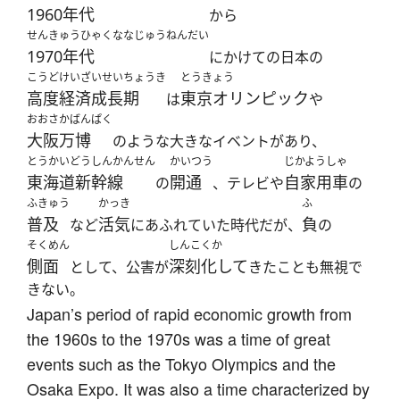
1960年代
から
せんきゅうひゃくななじゅうねんだい
1970年代
にかけての日本の
こうどけいざいせいちょうき
とうきょう
高度経済成長期
東京オリンピック
は
や
おおさかばんぱく
大阪万博
のような大きなイベントがあり、
とうかいどうしんかんせん
かいつう
じかようしゃ
東海道新幹線
開通
自家用車
の
、テレビや
の
ふきゅう
かっき
ふ
普及
活気
負
など
にあふれていた時代だが、
の
そくめん
しんこくか
側面
深刻化して
として、公害が
きたことも無視で
きない。
Japan’s period of rapid economic growth from
the 1960s to the 1970s was a time of great
events such as the Tokyo Olympics and the
Osaka Expo. It was also a time characterized by