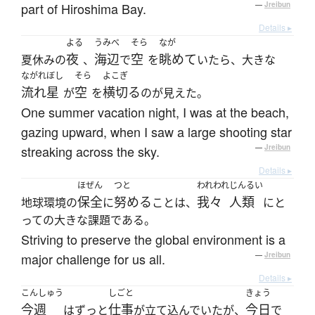
part of Hiroshima Bay.
—
Jreibun
Details ▸
よる
うみべ
そら
なが
夜
海辺
空
眺めて
夏休みの
、
で
を
いたら、大きな
ながれぼし
そら
よこぎ
流れ星
空
横切る
が
を
のが見えた。
One summer vacation night, I was at the beach,
gazing upward, when I saw a large shooting star
streaking across the sky.
—
Jreibun
Details ▸
ほぜん
つと
われわれ
じんるい
保全
努める
我々
人類
地球環境の
に
ことは、
にと
っての大きな課題である。
Striving to preserve the global environment is a
major challenge for us all.
—
Jreibun
Details ▸
こんしゅう
しごと
きょう
今週
仕事
今日
はずっと
が立て込んでいたが、
で