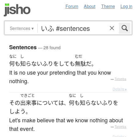
Forum
About
Theme
Log in
Sentences
▾
Sentences
— 28 found
なに
し
むだ
何も
知らないふり
を
して
も
無駄
だ
。
It is no use your pretending that you know
nothing.
—
Tatoeba
Details ▸
できごと
なに
し
その
出来事
について
は
何も
知らないふり
を
、
しよう
。
Let's make believe that we know nothing about
that event.
—
Tatoeba
Details ▸