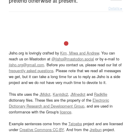
pretend otherwise at present.
Details ▸
Jisho.org is lovingly crafted by
Kim, Miwa and Andrew
. You can
reach us on Mastodon at
@jisho@mastodon.social
or by e-mail to
jisho.org@gmail.com
. Before you contact us, please read our list of
frequently asked questions
. Please note that we read all messages
we get, but it can take a long time for us to reply as Jisho is a side
project and we do not have very much time to devote to it.
This site uses the
JMdict
,
Kanjidic2
,
JMnedict
and
Radkfile
dictionary files. These files are the property of the
Electronic
Dictionary Research and Development Group
, and are used in
conformance with the Group's
licence
.
Example sentences come from the
Tatoeba
project and are licensed
under
Creative Commons CC-BY
. And from the
Jreibun
project.