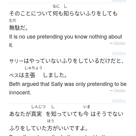
なに
し
その
こと
について
何も
知らないふり
を
して
も
むだ
無駄
だ
。
It is no use pretending you know nothing about
it.
—
Tatoeba
Details ▸
は
やっていない
ふりをしている
だけ
だ
と
サリー
、
しゅちょう
は
主張
しました
ベス
。
Beth argued that Sally was only pretending to be
innocent.
—
Tatoeba
Details ▸
しんじつ
し
いま
あなた
が
真実
を
知っていて
も
今
は
そうでない
ほう
ふりをしていた
方がいい
です
よ
。