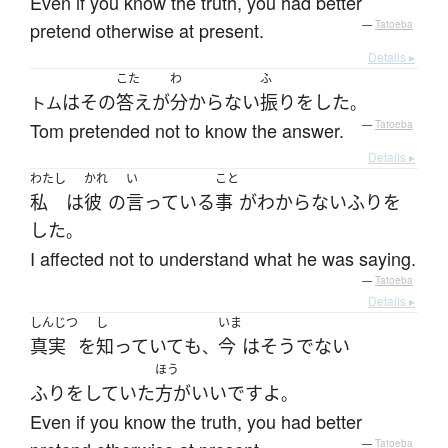
Even if you know the truth, you had better
pretend otherwise at present.
—
Tatoeba
Details ▸
こた
わ
ふ
は
その
答え
が
分からない
振りをした
トム
。
Tom pretended not to know the answer.
—
Tatoeba
Details ▸
わたし
かれ
い
こと
私
は
彼
の
言っている
事
が
わからない
ふり
を
した
。
I affected not to understand what he was saying.
—
Tatoeba
Details ▸
しんじつ
し
いま
真実
を
知っていて
も
今
は
そうでない
、
ほう
ふりをしていた
方がいい
です
よ
。
Even if you know the truth, you had better
—
Tatoeba