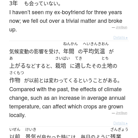
3年
も会っていない。
I haven’t seen my ex-boyfriend for three years
now; we fell out over a trivial matter and broke
up.
—
Jreibun
Details ▸
ねんかん
へいきんきおん
年間
平均気温
気候変動の影響を受け、
の
が
あ
さいばい
てき
とち
上がる
栽培
適した
土地
などすると、
に
その
の
さくもつ
作物
が以前とは変わってくるということがある。
Compared with the past, the effects of climate
change, such as an increase in average annual
temperature, can affect which crops are grown
locally.
—
Jreibun
Details ▸
いぜん
けいき
ざんぎょう
以前
景気
残業
、
が良かった時には、毎日のように