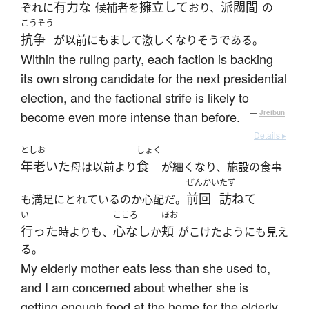
有力な
擁立して
派閥間
ぞれに
候補者を
おり、
の
こうそう
抗争
が以前にもまして激しくなりそうである。
Within the ruling party, each faction is backing
its own strong candidate for the next presidential
election, and the factional strife is likely to
become even more intense than before.
—
Jreibun
Details ▸
としお
しょく
年老いた
食
母は以前より
が細くなり、施設の食事
ぜんかい
たず
前回
訪ねて
も満足にとれているのか心配だ。
い
こころ
ほお
行った
心なし
頬
時よりも、
か
がこけたようにも見え
る。
My elderly mother eats less than she used to,
and I am concerned about whether she is
getting enough food at the home for the elderly.