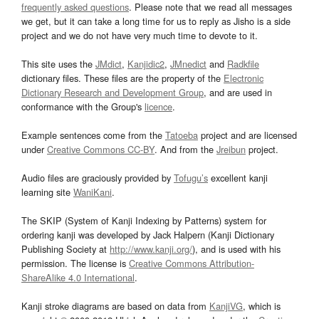
frequently asked questions
. Please note that we read all messages
we get, but it can take a long time for us to reply as Jisho is a side
project and we do not have very much time to devote to it.
This site uses the
JMdict
,
Kanjidic2
,
JMnedict
and
Radkfile
dictionary files. These files are the property of the
Electronic
Dictionary Research and Development Group
, and are used in
conformance with the Group's
licence
.
Example sentences come from the
Tatoeba
project and are licensed
under
Creative Commons CC-BY
. And from the
Jreibun
project.
Audio files are graciously provided by
Tofugu’s
excellent kanji
learning site
WaniKani
.
The SKIP (System of Kanji Indexing by Patterns) system for
ordering kanji was developed by Jack Halpern (Kanji Dictionary
Publishing Society at
http://www.kanji.org/
), and is used with his
permission. The license is
Creative Commons Attribution-
ShareAlike 4.0 International
.
Kanji stroke diagrams are based on data from
KanjiVG
, which is