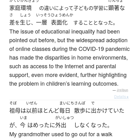
かていかんきょう
けんちょ
家庭環境
顕著な
の違いによって子どもの学習に
さ
しょう
いっそう
ひょうめんか
差
生じ
一層
表面化
を
、
することとなった。
The issue of educational inequality had been
pointed out before, but the widespread adoption
of online classes during the COVID-19 pandemic
has made the disparities in home environments,
such as access to the Internet and parental
support, even more evident, further highlighting
the problem in children’s learning outcomes.
—
Jreibun
Details ▸
そぼ
いぜん
まいにち
さんぽ
で
祖母
は
以前
ほとんど
毎日
散歩
に
出かけていた
いま
がいしゅつ
が
今
は
めったに
外出
し
なくなった
、
。
My grandmother used to go out for a walk