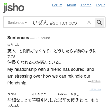
Forum
About
Theme
Log in
Sentences
▾
Sentences
— 300 found
ゆうじん
友人
と関係が悪くなり、どうしたら以前のように
なかよ
仲良く
なれるのか悩んでいる。
My relationship with a friend has soured, and I
am stressing over how we can rekindle our
friendship.
—
Jreibun
Details ▸
ささい
けんかわか
いぜん
かれし
些細
喧嘩別れした
以前
彼氏
なことで
の
とは、もう
さんねん