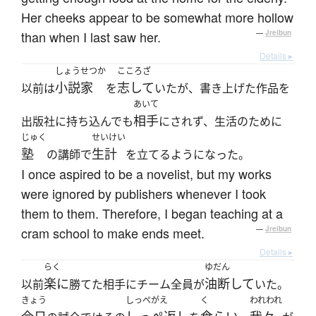
Her cheeks appear to be somewhat more hollow
than when I last saw her.
—
Jreibun
Details ▸
しょうせつか
こころざ
小説家
志して
以前は
を
いたが、書き上げた作品を
あいて
相手
出版社に持ち込んでも
にされず、生活のために
じゅく
せいけい
塾
生計
の講師で
を立てるようになった。
I once aspired to be a novelist, but my works
were ignored by publishers whenever I took
them to them. Therefore, I began teaching at a
cram school to make ends meet.
—
Jreibun
Details ▸
らく
ゆだん
楽に
油断して
以前
勝てた相手にチーム全員が
いた。
きょう
しっぺがえ
く
われわれ