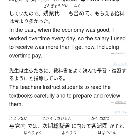
ざんぎょうだい
ふく
残業代
含めて
していたので、
も
、もらえる給料
は今より多かった。
In the past, when the economy was good, I
worked overtime every day, so the salary I used
to receive was more than I get now, including
overtime pay.
—
Jreibun
Details ▸
先生は生徒たちに、教科書をよく読んで予習・復習す
るようにと指導している。
The teachers instruct students to read the
textbooks carefully and to prepare and review
them.
—
Jreibun
Details ▸
よとうない
じきそうさいせん
かくはばつ
与党内
次期総裁選
各派閥
では、
に向けて
がそれ
ゆうりょく
ようりつ
はばつかん