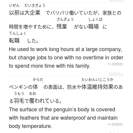
いぜん
だいきぎょう
以前
大企業
は
でバリバリ働いていたが、家族との
ざんぎょう
しょくば
残業
職場
時間を増やすために、
がない
に
てんしょく
転職
した。
He used to work long hours at a large company,
but change jobs to one with no overtime in order
to spend more time with his family.
—
Jreibun
Details ▸
からだ
たいおんいじこうか
体
体温維持効果
ペンギンの
の表面は、防水や
のあ
うもう
おお
羽毛
覆われて
る
で
いる。
The surface of the penguin’s body is covered
with feathers that are waterproof and maintain
body temperature.
—
Jreibun