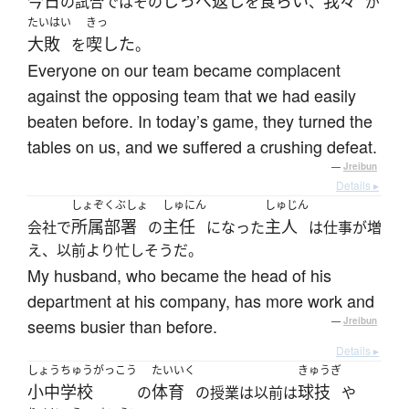
今日
しっぺ返し
食らい
我々
の試合ではその
を
、
が
たいはい
きっ
大敗
喫した
を
。
Everyone on our team became complacent
against the opposing team that we had easily
beaten before. In today’s game, they turned the
tables on us, and we suffered a crushing defeat.
—
Jreibun
Details ▸
しょぞくぶしょ
しゅにん
しゅじん
所属部署
主任
主人
会社で
の
になった
は仕事が増
え、以前より忙しそうだ。
My husband, who became the head of his
department at his company, has more work and
seems busier than before.
—
Jreibun
Details ▸
しょうちゅうがっこう
たいいく
きゅうぎ
小中学校
体育
球技
の
の授業は以前は
や