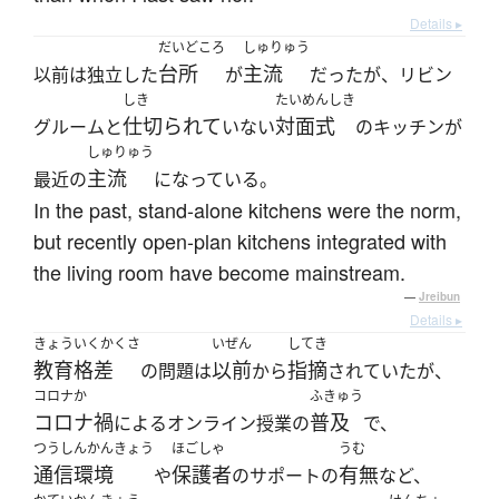
Details ▸
だいどころ
しゅりゅう
台所
主流
以前は独立した
が
だったが、リビン
しき
たいめんしき
仕切られて
対面式
グルームと
いない
のキッチンが
しゅりゅう
主流
最近の
になっている。
In the past, stand-alone kitchens were the norm,
but recently open-plan kitchens integrated with
the living room have become mainstream.
—
Jreibun
Details ▸
きょういくかくさ
いぜん
してき
教育格差
以前
指摘
の問題は
から
されていたが、
コロナか
ふきゅう
コロナ禍
普及
によるオンライン授業の
で、
つうしんかんきょう
ほごしゃ
うむ
通信環境
保護者
有無
や
のサポートの
など、