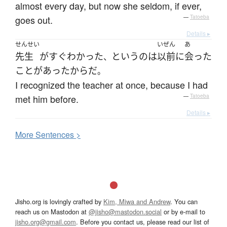
almost every day, but now she seldom, if ever,
goes out.
—
Tatoeba
Details ▸
せんせい
いぜん
あ
先生
が
すぐ
わかった
というのは
以前
に
会った
、
ことがあった
から
だ
。
I recognized the teacher at once, because I had
met him before.
—
Tatoeba
Details ▸
More
S
entences >
Jisho.org is lovingly crafted by
Kim, Miwa and Andrew
. You can
reach us on Mastodon at
@jisho@mastodon.social
or by e-mail to
jisho.org@gmail.com
. Before you contact us, please read our list of