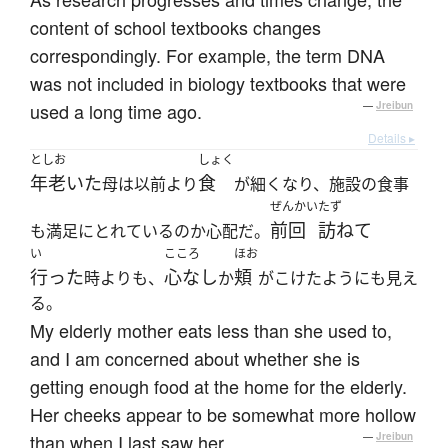
content of school textbooks changes
correspondingly. For example, the term DNA
was not included in biology textbooks that were
used a long time ago.
—
Jreibun
Details ▸
としお
しょく
年老いた
食
母は以前より
が細くなり、施設の食事
ぜんかい
たず
前回
訪ねて
も満足にとれているのか心配だ。
い
こころ
ほお
行った
心なし
頬
時よりも、
か
がこけたようにも見え
る。
My elderly mother eats less than she used to,
and I am concerned about whether she is
getting enough food at the home for the elderly.
Her cheeks appear to be somewhat more hollow
than when I last saw her.
—
Jreibun