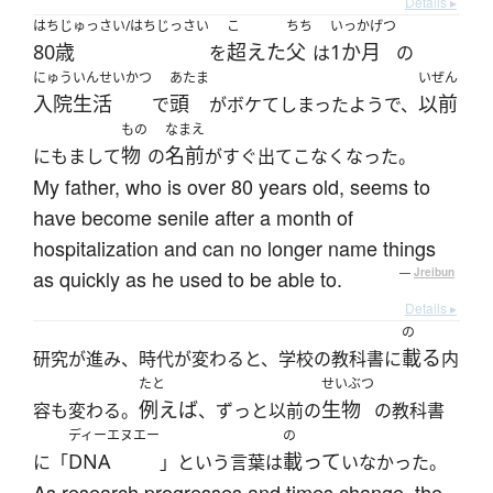
Details ▸
はちじゅっさい/はちじっさい
こ
ちち
いっかげつ
80歳
超えた
父
1か月
を
は
の
にゅういんせいかつ
あたま
いぜん
入院生活
頭
以前
で
がボケてしまったようで、
もの
なまえ
物
名前
にもまして
の
がすぐ出てこなくなった。
My father, who is over 80 years old, seems to
have become senile after a month of
hospitalization and can no longer name things
as quickly as he used to be able to.
—
Jreibun
Details ▸
の
載る
研究が進み、時代が変わると、学校の教科書に
内
たと
せいぶつ
例えば
生物
容も変わる。
、ずっと以前の
の教科書
ディーエヌエー
の
DNA
載って
に「
」という言葉は
いなかった。
As research progresses and times change, the