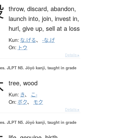
投
throw,
discard,
abandon,
launch into,
join,
invest in,
hurl,
give up,
sell at a loss
Kun:
な.げる
、
-な.げ
On:
トウ
Details ▸
es.
JLPT N5. Jōyō kanji, taught in grade
木
tree,
wood
Kun:
き
、
こ-
On:
ボク
、
モク
Details ▸
es.
JLPT N5. Jōyō kanji, taught in grade
life,
genuine,
birth