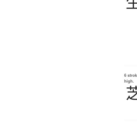
6 strok
high.