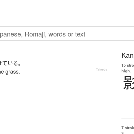
Kanj
けている
。
15 str
he grass.
—
Tatoeba
high.
7 strok
3.