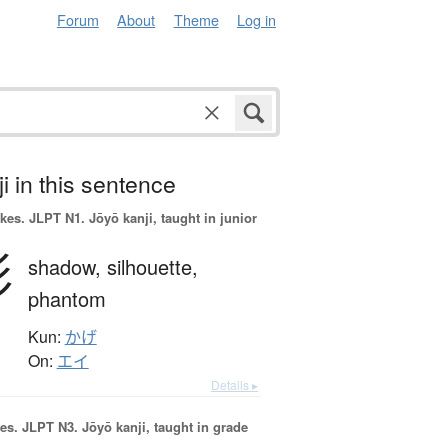
Forum
About
Theme
Log in
i in this sentence
okes.
JLPT N1. Jōyō kanji, taught in junior
影
shadow,
silhouette,
phantom
Kun:
かげ
On:
エイ
Details ▸
es.
JLPT N3. Jōyō kanji, taught in grade