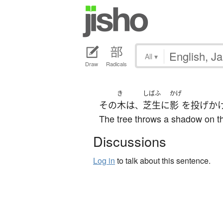
All
▾
Draw
Radicals
き
しばふ
かげ
その
木
は
芝生
に
影
を
投げか
、
The tree throws a shadow on t
Discussions
Log in
to talk about this sentence.