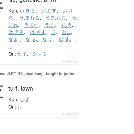
生
Kun:
い.きる
、
い.かす
、
い.け
る
、
う.まれる
、
うま.れる
、
う.
まれ
、
うまれ
、
う.む
、
お.う
、
は.える
、
は.やす
、
き
、
なま
、
なま-
、
な.る
、
な.す
、
む.す
、
-
う
On:
セイ
、
ショウ
Details ▸
es.
JLPT N1. Jōyō kanji, taught in junior
芝
turf,
lawn
Kun:
しば
On:
シ
Details ▸