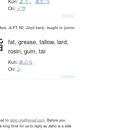
Kun:
よ.く
、
あた.う
On:
ノウ
Details ▸
okes.
JLPT N2. Jōyō kanji, taught in junior
脂
fat,
grease,
tallow,
lard,
rosin,
gum,
tar
Kun:
あぶら
On:
シ
Details ▸
ail to
jisho.org@gmail.com
. Before you
 long time for us to reply as Jisho is a side