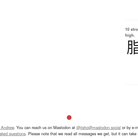
10 str
high.
 Andrew
. You can reach us on Mastodon at
@jisho@mastodon.social
or by e-m
asked questions
. Please note that we read all messages we get, but it can take a