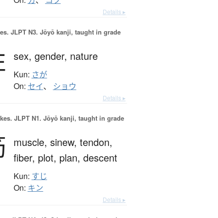
カ
、
コク
Details ▸
es.
JLPT N3. Jōyō kanji, taught in grade
性
sex,
gender,
nature
Kun:
さが
On:
セイ
、
ショウ
Details ▸
okes.
JLPT N1. Jōyō kanji, taught in grade
筋
muscle,
sinew,
tendon,
fiber,
plot,
plan,
descent
Kun:
すじ
On:
キン
Details ▸