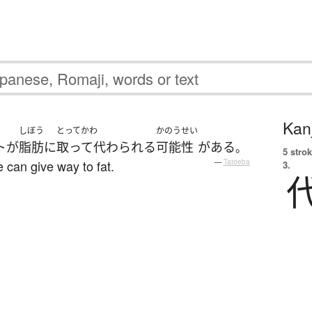
Kanj
しぼう
とってかわ
かのうせい
ト
が
脂肪
に
取って代わられる
可能性
が
ある
。
5 strok
 can give way to fat.
—
Tatoeba
3.