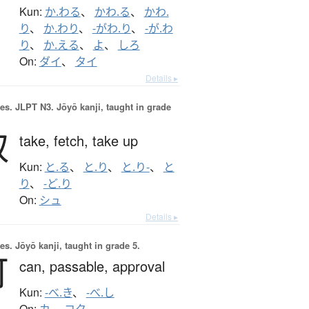
Kun:
か.わる
、
かわ.る
、
かわ.
り
、
か.わり
、
-がわ.り
、
-が.わ
り
、
か.える
、
よ
、
しろ
On:
ダイ
、
タイ
Details ▸
es.
JLPT N3. Jōyō kanji, taught in grade
取
take,
fetch,
take up
Kun:
と.る
、
と.り
、
と.り-
、
と
り
、
-ど.り
On:
シュ
Details ▸
es.
Jōyō kanji, taught in grade 5.
可
can,
passable,
approval
Kun:
-べ.き
、
-べ.し
On: