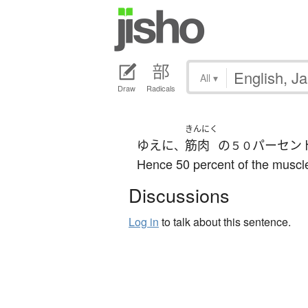
All
▾
Draw
Radicals
きんにく
ゆえに
筋肉
の
パーセン
、
５０
Hence 50 percent of the muscle
Discussions
Log in
to talk about this sentence.