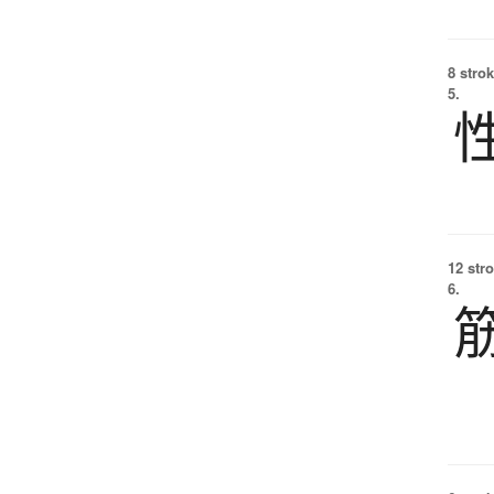
8 strok
5.
12 str
6.