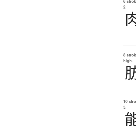
6 strok
2.
8 strok
high.
10 str
5.