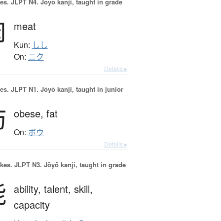
es.
JLPT N4. Jōyō kanji, taught in grade
肉
meat
Kun:
しし
On:
ニク
Details ▸
es.
JLPT N1. Jōyō kanji, taught in junior
肪
obese,
fat
On:
ボウ
Details ▸
okes.
JLPT N3. Jōyō kanji, taught in grade
能
ability,
talent,
skill,
capacity