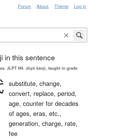
Forum
About
Theme
Log in
i in this sentence
es.
JLPT N4. Jōyō kanji, taught in grade
代
substitute,
change,
convert,
replace,
period,
age,
counter for decades
of ages, eras, etc.,
generation,
charge,
rate,
fee