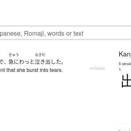
Kanj
きゅう
なきだ
で
急に
わっと
泣き出した
、
。
5 strok
 that she burst into tears.
—
Tatoeba
1.