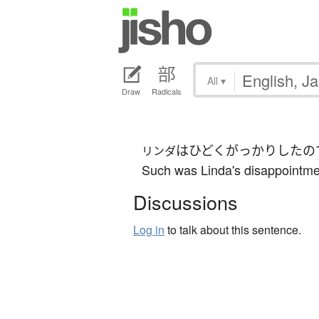
All
▾
Draw
Radicals
は
ひどく
がっかり
した
の
リンダ
Such was Linda's disappointment
Discussions
Log in
to talk about this sentence.