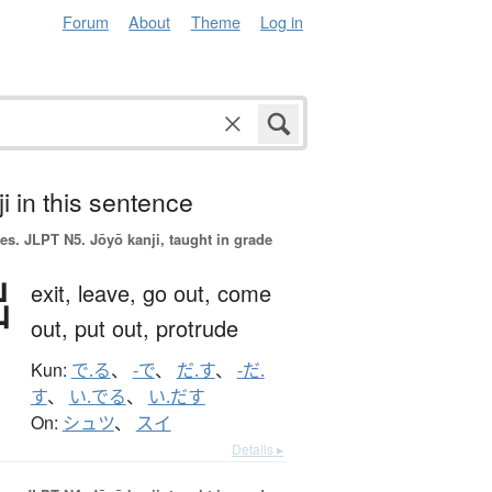
Forum
About
Theme
Log in
i in this sentence
es.
JLPT N5. Jōyō kanji, taught in grade
出
exit,
leave,
go out,
come
out,
put out,
protrude
Kun:
で.る
、
-で
、
だ.す
、
-だ.
す
、
い.でる
、
い.だす
On:
シュツ
、
スイ
Details ▸