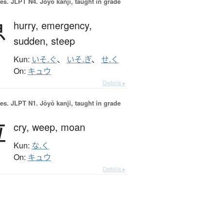
es.
JLPT N4. Jōyō kanji, taught in grade
急
hurry,
emergency,
sudden,
steep
Kun:
いそ.ぐ
、
いそ.ぎ
、
せ.く
On:
キュウ
Details ▸
es.
JLPT N1. Jōyō kanji, taught in grade
泣
cry,
weep,
moan
Kun:
な.く
On:
キュウ
Details ▸