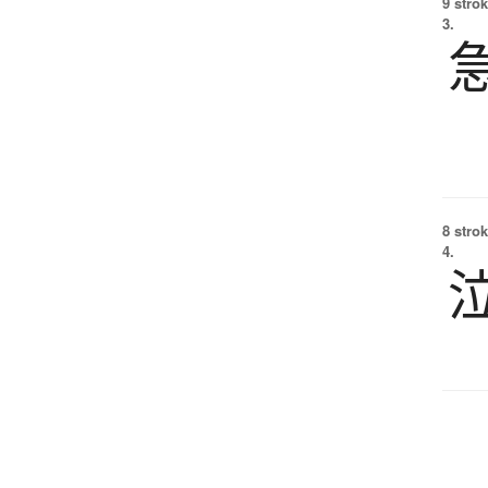
9 strok
3.
8 strok
4.