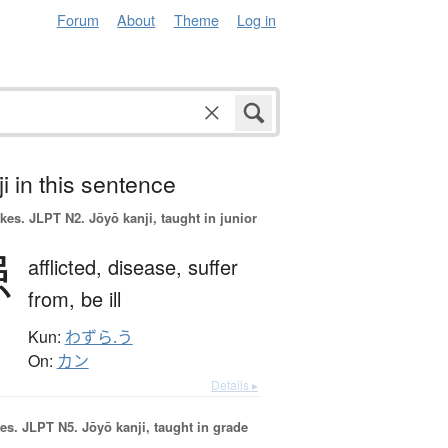
Forum
About
Theme
Log in
i in this sentence
okes.
JLPT N2. Jōyō kanji, taught in junior
患
afflicted,
disease,
suffer
from,
be ill
Kun:
わずら.う
On:
カン
Details ▸
es.
JLPT N5. Jōyō kanji, taught in grade