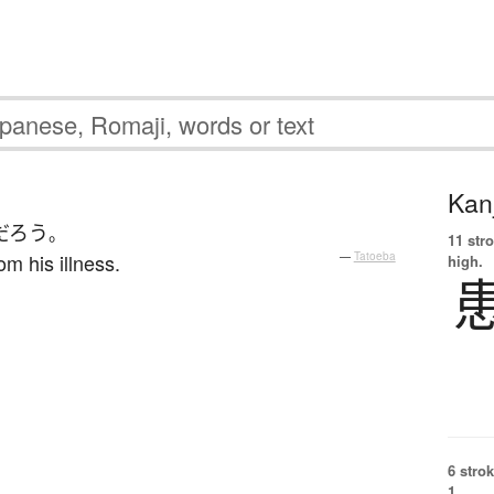
Kanj
だろう
。
11 str
om his illness.
—
Tatoeba
high.
6 strok
1.