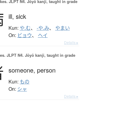
okes.
JLPT N4. Jōyō kanji, taught in grade
病
ill,
sick
Kun:
や.む
、
-や.み
、
やまい
On:
ビョウ
、
ヘイ
Details ▸
es.
JLPT N4. Jōyō kanji, taught in grade
者
someone,
person
Kun:
もの
On:
シャ
Details ▸