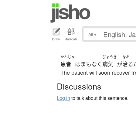
All
▾
Draw
Radicals
かんじゃ
びょうき
なお
患者
は
まもなく
病気
が
治る
The patient will soon recover fr
Discussions
Log in
to talk about this sentence.