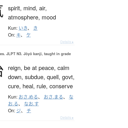
気
spirit,
mind,
air,
atmosphere,
mood
Kun:
いき
、
き
On:
キ
、
ケ
Details ▸
es.
JLPT N3. Jōyō kanji, taught in grade
治
reign,
be at peace,
calm
down,
subdue,
quell,
govt,
cure,
heal,
rule,
conserve
Kun:
おさ.める
、
おさ.まる
、
な
お.る
、
なお.す
On:
ジ
、
チ
Details ▸