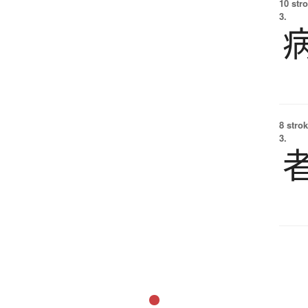
10 str
3.
8 strok
3.