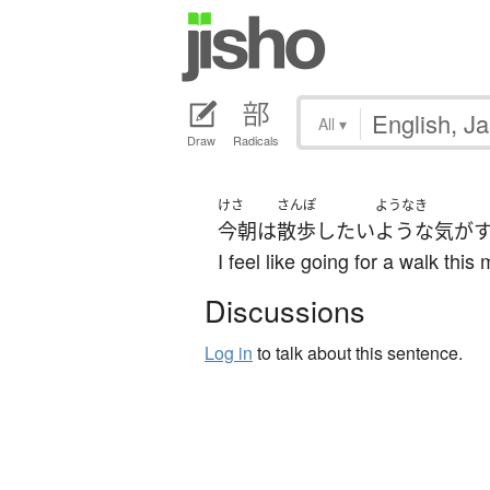
All
▾
Draw
Radicals
けさ
さんぽ
ようなき
今朝
は
散歩
したい
ような気が
I feel like going for a walk this
Discussions
Log in
to talk about this sentence.