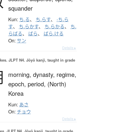
散
squander
Kun:
ち.る
、
ち.らす
、
-ち.ら
す
、
ち.らかす
、
ち.らかる
、
ち.
らばる
、
ばら
、
ばら.ける
On:
サン
Details ▸
okes.
JLPT N4. Jōyō kanji, taught in grade
朝
morning,
dynasty,
regime,
epoch,
period,
(North)
Korea
Kun:
あさ
On:
チョウ
Details ▸
es.
JLPT N4. Jōyō kanji, taught in grade