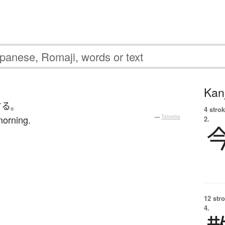
Kanj
する
。
4 strok
 morning.
—
Tatoeba
2.
12 str
4.