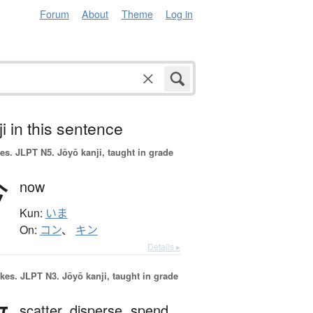
Forum
About
Theme
Log in
i in this sentence
es.
JLPT N5. Jōyō kanji, taught in grade
今
now
Kun:
いま
On:
コン
、
キン
Details ▸
okes.
JLPT N3. Jōyō kanji, taught in grade
scatter,
disperse,
spend,