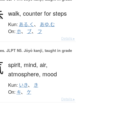
歩
walk,
counter for steps
Kun:
ある.く
、
あゆ.む
On:
ホ
、
ブ
、
フ
Details ▸
es.
JLPT N5. Jōyō kanji, taught in grade
気
spirit,
mind,
air,
atmosphere,
mood
Kun:
いき
、
き
On:
キ
、
ケ
Details ▸