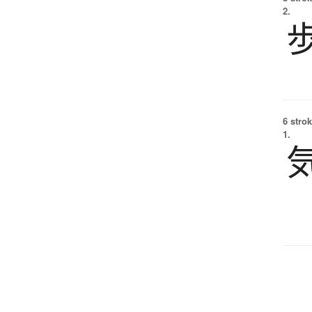
2.
6 strok
1.