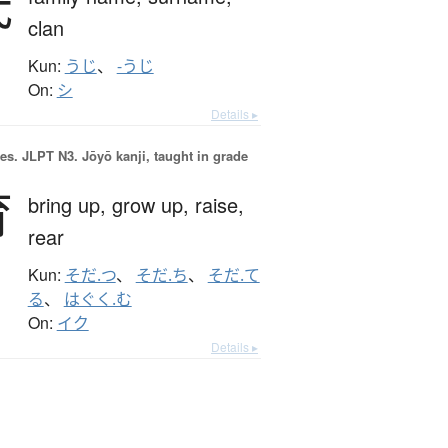
氏
clan
Kun:
うじ
、
-うじ
On:
シ
Details ▸
es.
JLPT N3. Jōyō kanji, taught in grade
育
bring up,
grow up,
raise,
rear
Kun:
そだ.つ
、
そだ.ち
、
そだ.て
る
、
はぐく.む
On:
イク
Details ▸