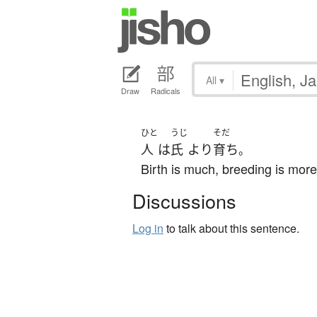
All
▾
Draw
Radicals
ひと
うじ
そだ
人
は
氏
より
育ち
。
Birth is much, breeding is more
Discussions
Log in
to talk about this sentence.