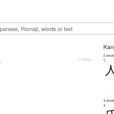
Kanj
2 strok
.
—
Tatoeba
1.
4 strok
4.