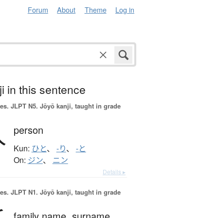
Forum
About
Theme
Log in
i in this sentence
es.
JLPT N5. Jōyō kanji, taught in grade
人
person
Kun:
ひと
、
-り
、
-と
On:
ジン
、
ニン
Details ▸
es.
JLPT N1. Jōyō kanji, taught in grade
family name,
surname,