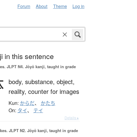
Forum
About
Theme
Log in
i in this sentence
es.
JLPT N4. Jōyō kanji, taught in grade
体
body,
substance,
object,
reality,
counter for images
Kun:
からだ
、
かたち
On:
タイ
、
テイ
Details ▸
okes.
JLPT N2. Jōyō kanji, taught in grade