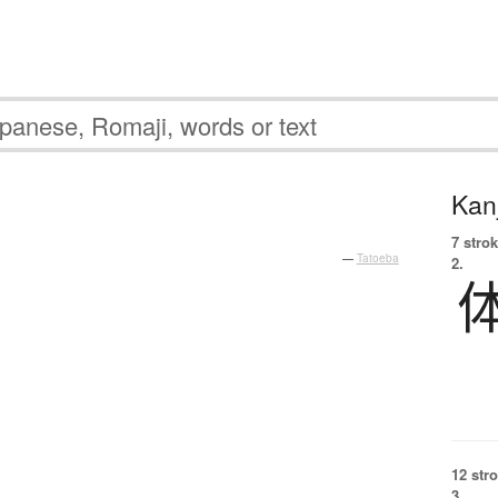
Kanj
7 strok
—
Tatoeba
2.
12 str
3.