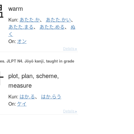
温
warm
Kun:
あたた.か
、
あたた.かい
、
あたた.まる
、
あたた.める
、
ぬ
く
On:
オン
Details ▸
es.
JLPT N4. Jōyō kanji, taught in grade
計
plot,
plan,
scheme,
measure
Kun:
はか.る
、
はか.らう
On:
ケイ
Details ▸