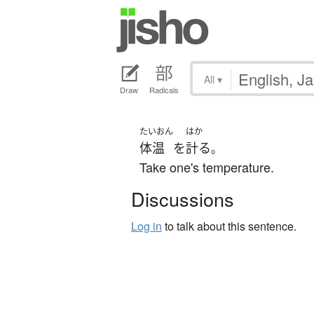
All
▾
Draw
Radicals
たいおん
はか
体温
を
計る
。
Take one's temperature.
Discussions
Log in
to talk about this sentence.