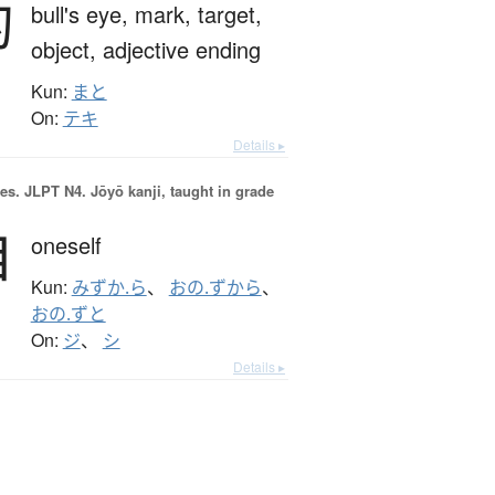
的
bull's eye,
mark,
target,
object,
adjective ending
Kun:
まと
On:
テキ
Details ▸
es.
JLPT N4. Jōyō kanji, taught in grade
自
oneself
Kun:
みずか.ら
、
おの.ずから
、
おの.ずと
On:
ジ
、
シ
Details ▸