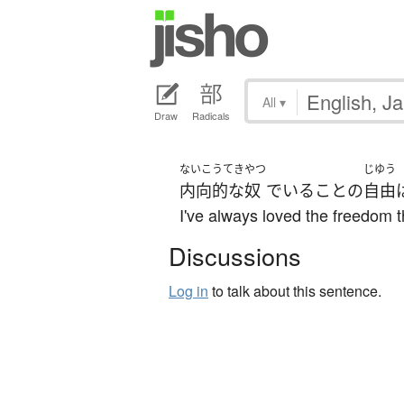
All
▾
Draw
Radicals
ないこうてき
やつ
じゆう
内向的な
奴
で
いる
こと
の
自由
I've always loved the freedom 
Discussions
Log in
to talk about this sentence.