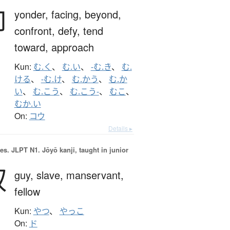
向
yonder,
facing,
beyond,
confront,
defy,
tend
toward,
approach
Kun:
む.く
、
む.い
、
-む.き
、
む.
ける
、
-む.け
、
む.かう
、
む.か
い
、
む.こう
、
む.こう-
、
むこ
、
むか.い
On:
コウ
Details ▸
es.
JLPT N1. Jōyō kanji, taught in junior
奴
guy,
slave,
manservant,
fellow
Kun:
やつ
、
やっこ
On:
ド