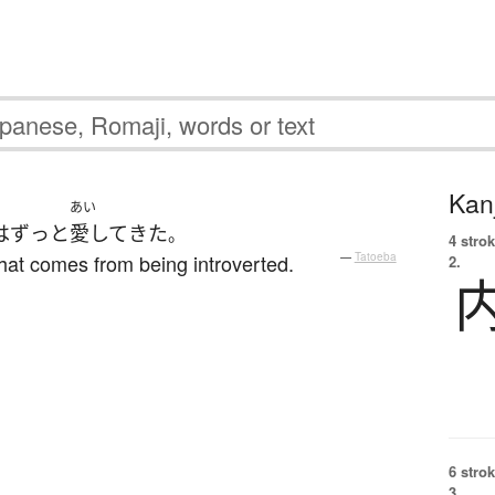
Kanj
あい
は
ずっと
愛して
きた
。
4 strok
that comes from being introverted.
—
Tatoeba
2.
6 strok
3.