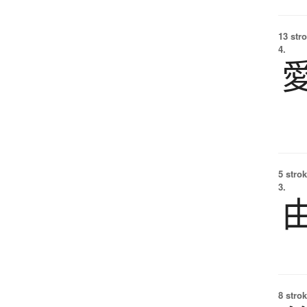
13 str
4.
5 strok
3.
8 strok