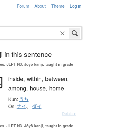
Forum
About
Theme
Log in
i in this sentence
es.
JLPT N3. Jōyō kanji, taught in grade
内
inside,
within,
between,
among,
house,
home
Kun:
うち
On:
ナイ
、
ダイ
Details ▸
es.
JLPT N3. Jōyō kanji, taught in grade