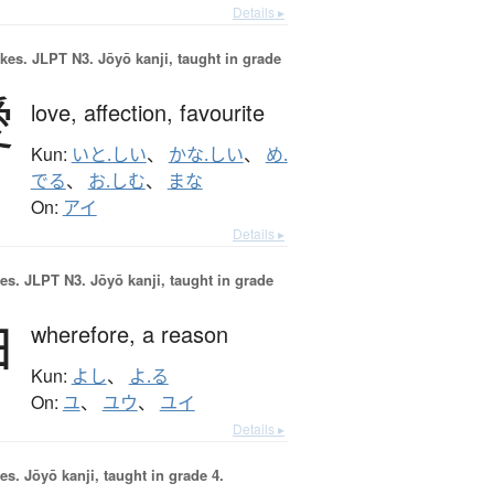
Details ▸
okes.
JLPT N3. Jōyō kanji, taught in grade
愛
love,
affection,
favourite
Kun:
いと.しい
、
かな.しい
、
め.
でる
、
お.しむ
、
まな
On:
アイ
Details ▸
es.
JLPT N3. Jōyō kanji, taught in grade
由
wherefore,
a reason
Kun:
よし
、
よ.る
On:
ユ
、
ユウ
、
ユイ
Details ▸
es.
Jōyō kanji, taught in grade 4.