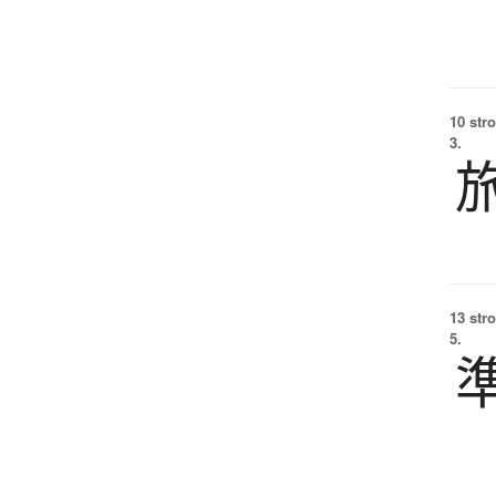
10 str
3.
13 str
5.