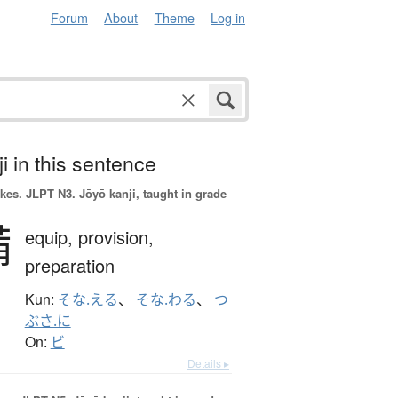
Forum
About
Theme
Log in
i in this sentence
okes.
JLPT N3. Jōyō kanji, taught in grade
備
equip,
provision,
preparation
Kun:
そな.える
、
そな.わる
、
つ
ぶさ.に
On:
ビ
Details ▸