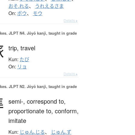
おそ.れる
、
うれえるさま
On:
ボウ
、
モウ
Details ▸
okes.
JLPT N4. Jōyō kanji, taught in grade
旅
trip,
travel
Kun:
たび
On:
リョ
Details ▸
okes.
JLPT N2. Jōyō kanji, taught in grade
準
semi-,
correspond to,
proportionate to,
conform,
imitate
Kun:
じゅん.じる
、
じゅん.ず