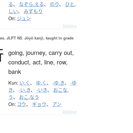
る
、
なぞら.える
、
のり
、
ひと.
しい
、
みずもり
On:
ジュン
Details ▸
es.
JLPT N5. Jōyō kanji, taught in grade
行
going,
journey,
carry out,
conduct,
act,
line,
row,
bank
Kun:
い.く
、
ゆ.く
、
-ゆ.き
、
-ゆ
き
、
-い.き
、
-いき
、
おこな.
う
、
おこ.なう
On:
コウ
、
ギョウ
、
アン
Details ▸