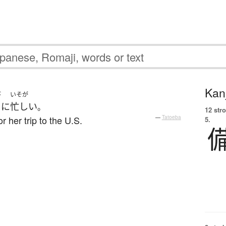
Kanj
び
いそが
に
忙しい
。
12 str
 her trip to the U.S.
—
Tatoeba
5.