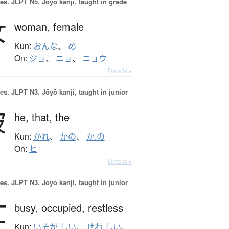
es.
JLPT N5. Jōyō kanji, taught in grade
女
woman,
female
Kun:
おんな
、
め
On:
ジョ
、
ニョ
、
ニョウ
Details ▸
es.
JLPT N3. Jōyō kanji, taught in junior
彼
he,
that,
the
Kun:
かれ
、
かの
、
か.の
On:
ヒ
Details ▸
es.
JLPT N3. Jōyō kanji, taught in junior
忙
busy,
occupied,
restless
Kun:
いそが.しい
、
せわ.しい
、