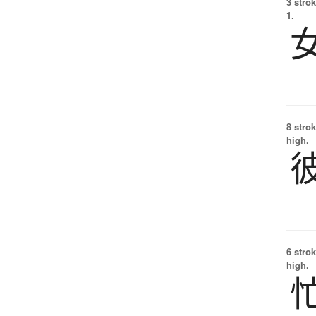
3 strok
1.
8 strok
high.
6 strok
high.