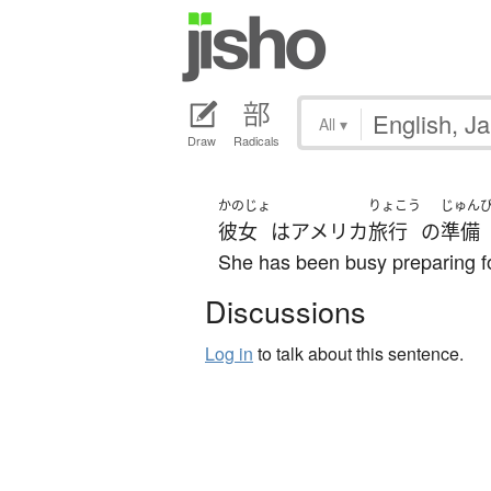
All
▾
Draw
Radicals
かのじょ
りょこう
じゅん
彼女
は
アメリカ
旅行
の
準備
She has been busy preparing for
Discussions
Log in
to talk about this sentence.