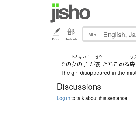
All
▾
Draw
Radicals
おんなのこ
きり
も
その
女の子
が
霧
たちこめる
森
The girl disappeared in the mist
Discussions
Log in
to talk about this sentence.