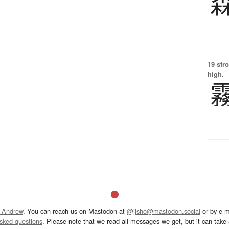
19 str
high.
 Andrew
. You can reach us on Mastodon at
@jisho@mastodon.social
or by e-m
asked questions
. Please note that we read all messages we get, but it can take a