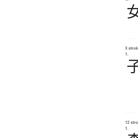
3 strok
1.
12 str
1.