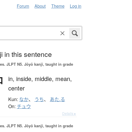
Forum
About
Theme
Log in
i in this sentence
es.
JLPT N5. Jōyō kanji, taught in grade
中
in,
inside,
middle,
mean,
center
Kun:
なか
、
うち
、
あた.る
On:
チュウ
Details ▸
es.
JLPT N5. Jōyō kanji, taught in grade