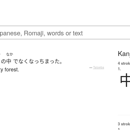
Kanj
り
なか
の
中
で
なくなっちまった
。
4 strok
y forest.
—
Tatoeba
1.
3 strok
1.