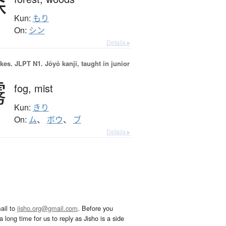
森
Kun:
もり
On:
シン
Details ▸
okes.
JLPT N1. Jōyō kanji, taught in junior
霧
fog,
mist
Kun:
きり
On:
ム
、
ボウ
、
ブ
Details ▸
ail to
jisho.org@gmail.com
. Before you
 long time for us to reply as Jisho is a side