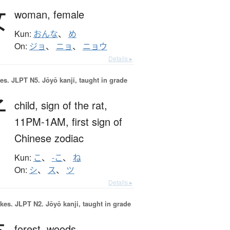
女
woman,
female
Kun:
おんな
、
め
On:
ジョ
、
ニョ
、
ニョウ
Details ▸
es.
JLPT N5. Jōyō kanji, taught in grade
子
child,
sign of the rat,
11PM-1AM,
first sign of
Chinese zodiac
Kun:
こ
、
-こ
、
ね
On:
シ
、
ス
、
ツ
Details ▸
okes.
JLPT N2. Jōyō kanji, taught in grade
forest,
woods