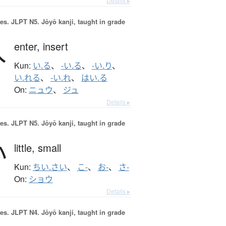
Details ▸
es.
JLPT N5. Jōyō kanji, taught in grade
入
enter,
insert
Kun:
い.る
、
-い.る
、
-い.り
、
い.れる
、
-い.れ
、
はい.る
On:
ニュウ
、
ジュ
Details ▸
es.
JLPT N5. Jōyō kanji, taught in grade
小
little,
small
Kun:
ちい.さい
、
こ-
、
お-
、
さ-
On:
ショウ
Details ▸
es.
JLPT N4. Jōyō kanji, taught in grade