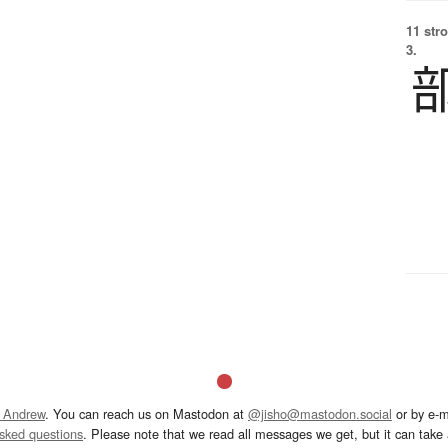
11 str
3.
 Andrew
. You can reach us on Mastodon at
@jisho@mastodon.social
or by e-m
asked questions
. Please note that we read all messages we get, but it can take a