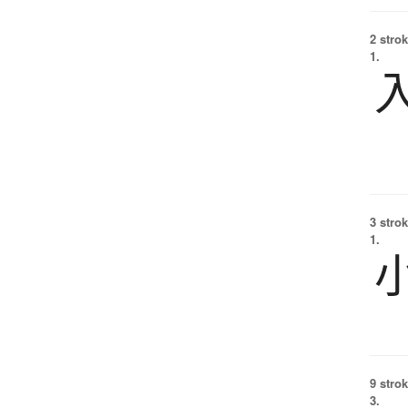
2 strok
1.
3 strok
1.
9 strok
3.