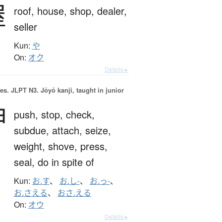
屋
roof,
house,
shop,
dealer,
seller
Kun:
や
On:
オク
Details ▸
es.
JLPT N3. Jōyō kanji, taught in junior
押
push,
stop,
check,
subdue,
attach,
seize,
weight,
shove,
press,
seal,
do in spite of
Kun:
お.す
、
お.し-
、
お.っ-
、
お.さえる
、
おさ.える
On:
オウ
Details ▸