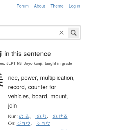
Forum
About
Theme
Log in
i in this sentence
es.
JLPT N3. Jōyō kanji, taught in grade
乗
ride,
power,
multiplication,
record,
counter for
vehicles,
board,
mount,
join
Kun:
の.る
、
-の.り
、
の.せる
On:
ジョウ
、
ショウ