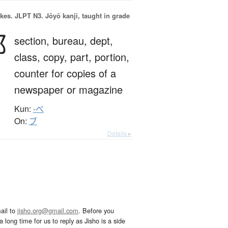
okes.
JLPT N3. Jōyō kanji, taught in grade
部
section,
bureau,
dept,
class,
copy,
part,
portion,
counter for copies of a
newspaper or magazine
Kun:
-べ
On:
ブ
Details ▸
ail to
jisho.org@gmail.com
. Before you
 long time for us to reply as Jisho is a side