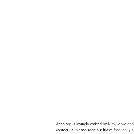
Jisho.org is lovingly crafted by
Kim, Miwa and
contact us, please read our list of
frequently 