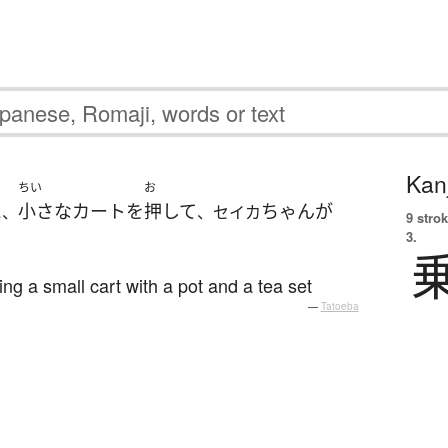
Kanj
ちい
お
た
小さな
カート
を
押して
ちゃん
が
、
、セイカ
9 strok
3.
g a small cart with a pot and a tea set
—
Tatoeba