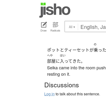
All
▾
Draw
Radicals
の
ポット
と
ティーセット
が
乗っ
へや
はい
部屋
に
入って
きた
。
Seika came into the room pushin
resting on it.
Discussions
Log in
to talk about this sentence.